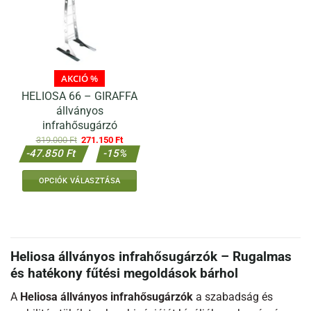
AKCIÓ %
HELIOSA 66 – GIRAFFA
állványos
infrahősugárzó
Original
Current
319.000
Ft
271.150
Ft
price
price
-47.850 Ft
-15%
was:
is:
319.000 Ft.
271.150 Ft.
OPCIÓK VÁLASZTÁSA
Heliosa állványos infrahősugárzók – Rugalmas
és hatékony fűtési megoldások bárhol
A
Heliosa állványos infrahősugárzók
a szabadság és