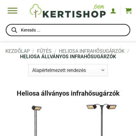
Skip
to
content
Products
search
KEZDŐLAP
/
FŰTÉS
/
HELIOSA INFRAHŐSUGÁRZÓK
/
HELIOSA ÁLLVÁNYOS INFRAHŐSUGÁRZÓK
Heliosa állványos infrahősugárzók