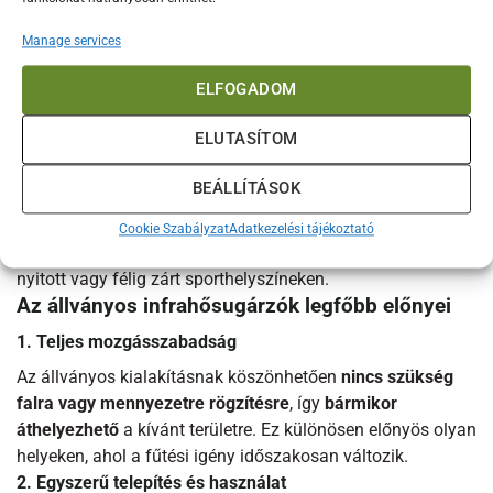
elhelyezheted a kívánt helyen.
Kávézók és éttermek kültéri
teraszai
– Rugalmasságot biztosít vendéglátóhelyek
Manage services
számára, az évszaknak megfelelően áthelyezhető.
ELFOGADOM
Rendezvények és szabadtéri események
– Esküvők,
kültéri rendezvények és vásárok fűtésére ideális, mivel
ELUTASÍTOM
könnyen mozgatható és több helyszínen is használható.
Műhelyek, garázsok és ipari létesítmények
– Biztosítja a
BEÁLLÍTÁSOK
célzott és hatékony meleget olyan helyeken, ahol nincs
lehetőség fix fűtési rendszer kiépítésére.
Cookie Szabályzat
Adatkezelési tájékoztató
Sportlétesítmények és edzőtermek
– Hőkomfortot teremt
nyitott vagy félig zárt sporthelyszíneken.
Az állványos infrahősugárzók legfőbb előnyei
1. Teljes mozgásszabadság
Az állványos kialakításnak köszönhetően
nincs szükség
falra vagy mennyezetre rögzítésre
, így
bármikor
áthelyezhető
a kívánt területre. Ez különösen előnyös olyan
helyeken, ahol a fűtési igény időszakosan változik.
2. Egyszerű telepítés és használat