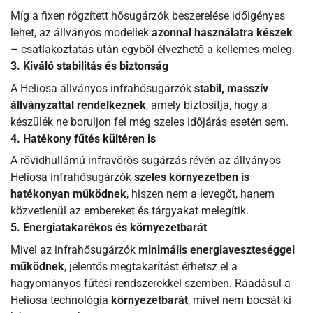
Míg a fixen rögzített hősugárzók beszerelése időigényes
lehet, az állványos modellek
azonnal használatra készek
– csatlakoztatás után egyből élvezhető a kellemes meleg.
3. Kiváló stabilitás és biztonság
A Heliosa állványos infrahősugárzók
stabil, masszív
állványzattal rendelkeznek
, amely biztosítja, hogy a
készülék ne boruljon fel még szeles időjárás esetén sem.
4. Hatékony fűtés kültéren is
A rövidhullámú infravörös sugárzás révén az állványos
Heliosa infrahősugárzók
szeles környezetben is
hatékonyan működnek
, hiszen nem a levegőt, hanem
közvetlenül az embereket és tárgyakat melegítik.
5. Energiatakarékos és környezetbarát
Mivel az infrahősugárzók
minimális energiaveszteséggel
működnek
, jelentős megtakarítást érhetsz el a
hagyományos fűtési rendszerekkel szemben. Ráadásul a
Heliosa technológia
környezetbarát
, mivel nem bocsát ki