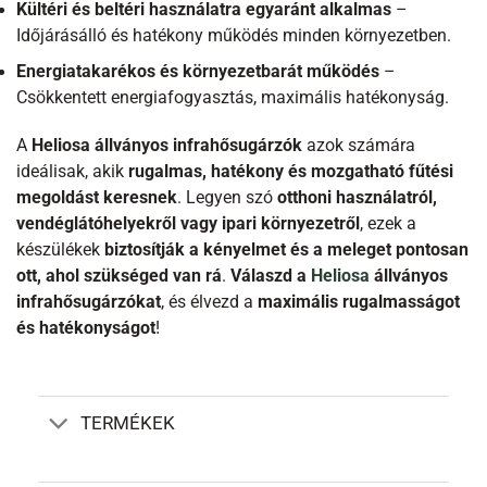
Kültéri és beltéri használatra egyaránt alkalmas
–
Időjárásálló és hatékony működés minden környezetben.
Energiatakarékos és környezetbarát működés
–
Csökkentett energiafogyasztás, maximális hatékonyság.
A
Heliosa állványos infrahősugárzók
azok számára
ideálisak, akik
rugalmas, hatékony és mozgatható fűtési
megoldást keresnek
. Legyen szó
otthoni használatról,
vendéglátóhelyekről vagy ipari környezetről
, ezek a
készülékek
biztosítják a kényelmet és a meleget pontosan
ott, ahol szükséged van rá
.
Válaszd a
Heliosa
állványos
infrahősugárzókat
, és élvezd a
maximális rugalmasságot
és hatékonyságot
!
TERMÉKEK