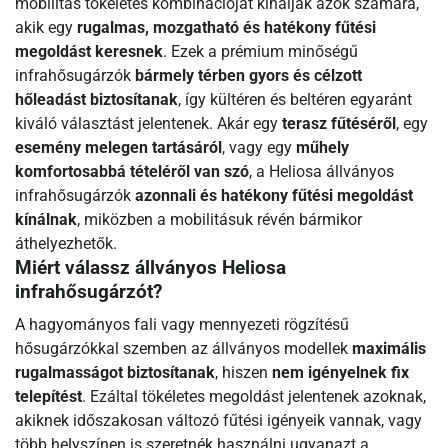
mobilitás tökéletes kombinációját kínálják azok számára,
akik egy
rugalmas, mozgatható és hatékony fűtési
megoldást keresnek
. Ezek a prémium minőségű
infrahősugárzók
bármely térben gyors és célzott
hőleadást biztosítanak
, így kültéren és beltéren egyaránt
kiváló választást jelentenek. Akár egy
terasz fűtéséről
, egy
esemény melegen tartásáról
, vagy egy
műhely
komfortosabbá tételéről van szó
, a Heliosa állványos
infrahősugárzók
azonnali és hatékony fűtési megoldást
kínálnak
, miközben a mobilitásuk révén bármikor
áthelyezhetők.
Miért válassz állványos Heliosa
infrahősugárzót?
A hagyományos fali vagy mennyezeti rögzítésű
hősugárzókkal szemben az állványos modellek
maximális
rugalmasságot biztosítanak
, hiszen
nem igényelnek fix
telepítést
. Ezáltal tökéletes megoldást jelentenek azoknak,
akiknek időszakosan változó fűtési igényeik vannak, vagy
több helyszínen is szeretnék használni ugyanazt a