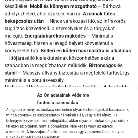
készüléket.
Mobil és könnyen mozgatható
– Bárhová
áthelyezheted, ahol szükség van rá.
Azonnali fűtés
bekapcsolás után
– Nincs várakozási idő, az infravörös
sugárzás közvetlenül a személyeket és a tárgyakat
melegíti.
Energiatakarékos működés
– Minimális
hőveszteség, hiszen a levegő helyett közvetlenül a
környezetet fűti.
Beltéri és kültéri használatra is alkalmas
– Időjárásálló kialakításának köszönhetően akár a
szabadban is megbízhatóan működik.
Biztonságos és
stabil
– Masszív állvány biztosítja a megfelelő tartást, így
minimális a borulásveszély.
Heliosa állványos infrahősugárzók – A legjobb
megoldás változó környezetekhez
Az Ön adatainak védelme
fontos a számunkra
Az állványos infrahősugárzók
számos felhasználási
A legjobb élmény biztosítása érdekében olyan technológiákat használunk,
területen tökéletesen megállják a helyüket
, hiszen
mint a cookie-k az eszközadatok tárolására és/vagy eléréséhez. Ha
mozgathatóságuk révén mindig ott biztosítanak meleget,
beleegyezik ezekbe a technológiákba, akkor olyan adatokat dolgozhatunk
fel ezen az oldalon, mint a böngészési viselkedés vagy az egyedi
ahol éppen szükség van rá.
Otthoni teraszok és erkélyek
–
azonosítók. A hozzájárulás elmulasztása vagy visszavonása bizonyos
Nincs szükség fali vagy mennyezeti rögzítésre, egyszerűen
funkciókat hátrányosan érinthet.