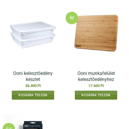
Új!
Ooni kelesztőedény
Ooni munkafelület
készlet
kelesztőedényhez
26.400
Ft
17.600
Ft
KOSÁRBA TESZEM
KOSÁRBA TESZEM
ÚJ!