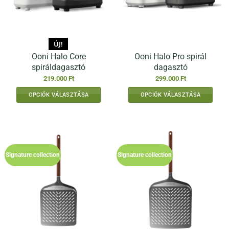
ÚJ!
Ooni Halo Core
Ooni Halo Pro spirál
spiráldagasztó
dagasztó
219.000
Ft
299.000
Ft
OPCIÓK VÁLASZTÁSA
OPCIÓK VÁLASZTÁSA
Ennek
Ennek
a
a
terméknek
terméknek
több
több
variációja
variációja
Signature collection
Signature collection
van.
van.
A
A
változatok
változatok
a
a
termékoldalon
termékoldalon
választhatók
választhatók
ki
ki