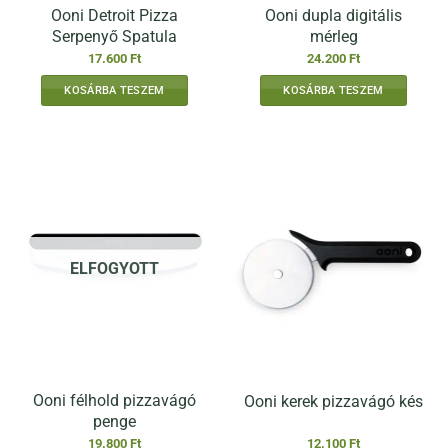
Ooni Detroit Pizza
Ooni dupla digitális
Serpenyő Spatula
mérleg
17.600
Ft
24.200
Ft
KOSÁRBA TESZEM
KOSÁRBA TESZEM
ELFOGYOTT
Ooni félhold pizzavágó
Ooni kerek pizzavágó kés
penge
19.800
Ft
12.100
Ft