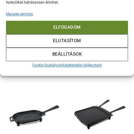
funkciókat hátrányosan érinthet.
Manage services
ELFOGADOM
ELUTASÍTOM
Ooni sima öntöttvas
Ooni öntöttvas serpenyő
edény
BEÁLLÍTÁSOK
24.200
Ft
17.600
Ft
KOSÁRBA TESZEM
KOSÁRBA TESZEM
Cookie Szabályzat
Adatkezelési tájékoztató