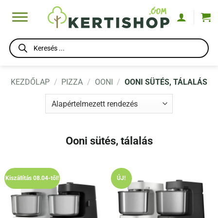
Skip
to
content
Products
search
KEZDŐLAP
/
PIZZA
/
OONI
/
OONI SÜTÉS, TÁLALÁS
Ooni sütés, tálalás
Kiszállítás 08.04-től!
ÚJ!