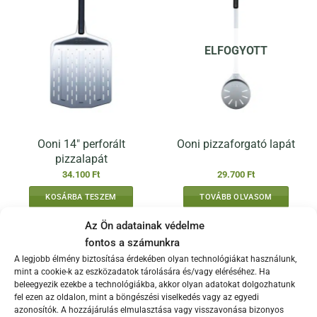
ELFOGYOTT
Ooni 14″ perforált
Ooni pizzaforgató lapát
pizzalapát
34.100
Ft
29.700
Ft
KOSÁRBA TESZEM
TOVÁBB OLVASOM
Az Ön adatainak védelme
fontos a számunkra
A legjobb élmény biztosítása érdekében olyan technológiákat használunk,
mint a cookie-k az eszközadatok tárolására és/vagy eléréséhez. Ha
beleegyezik ezekbe a technológiákba, akkor olyan adatokat dolgozhatunk
fel ezen az oldalon, mint a böngészési viselkedés vagy az egyedi
azonosítók. A hozzájárulás elmulasztása vagy visszavonása bizonyos