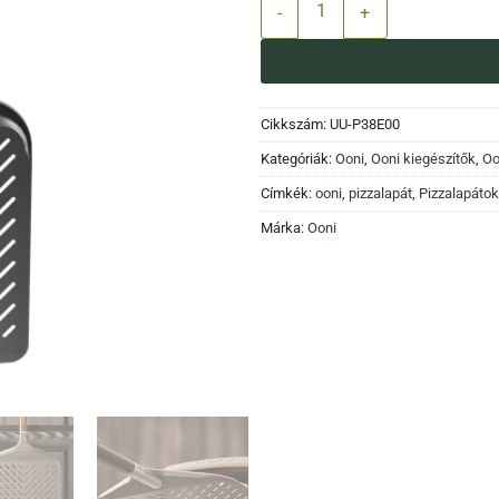
Ooni Signature 12" prémium perfor
Cikkszám:
UU-P38E00
Kategóriák:
Ooni
,
Ooni kiegészítők
,
Oo
Címkék:
ooni
,
pizzalapát
,
Pizzalapátok
Márka:
Ooni