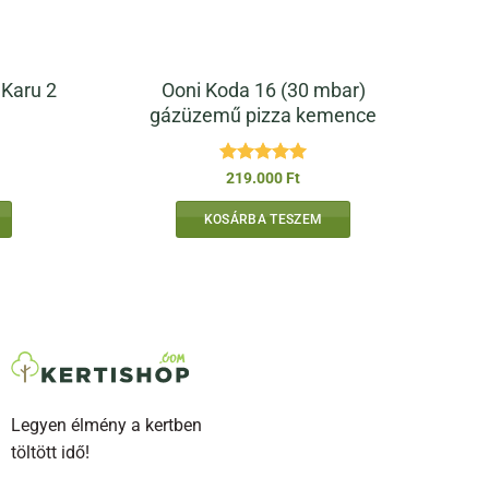
 Karu 2
Ooni Koda 16 (30 mbar)
gázüzemű pizza kemence
Értékelés:
5
219.000
Ft
/ 5
KOSÁRBA TESZEM
Legyen élmény a kertben
töltött idő!