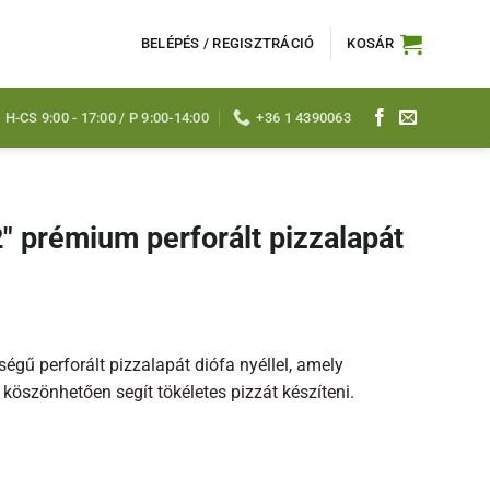
BELÉPÉS / REGISZTRÁCIÓ
KOSÁR
H-CS 9:00 - 17:00 / P 9:00-14:00
+36 1 4390063
″ prémium perforált pizzalapát
gű perforált pizzalapát diófa nyéllel, amely
köszönhetően segít tökéletes pizzát készíteni.