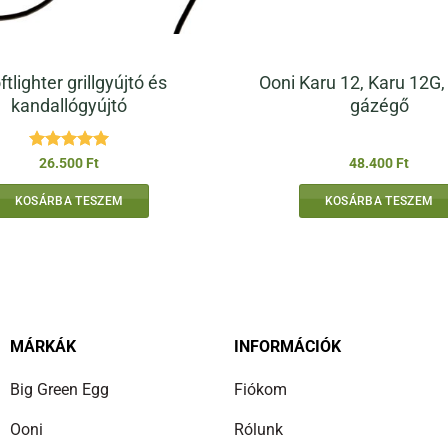
ftlighter grillgyújtó és
Ooni Karu 12, Karu 12G,
kandallógyújtó
gázégő
Értékelés:
5
26.500
Ft
48.400
Ft
/ 5
KOSÁRBA TESZEM
KOSÁRBA TESZEM
MÁRKÁK
INFORMÁCIÓK
Big Green Egg
Fiókom
Ooni
Rólunk