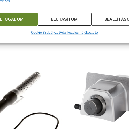
rvices
kony perforáció a liszt eltávolítására
nyű és kényelmes használat
ELFOGADOM
ELUTASÍTOM
BEÁLLÍTÁS
lis pizza be- és kivételéhez
Cookie Szabályzat
Adatkezelési tájékoztató