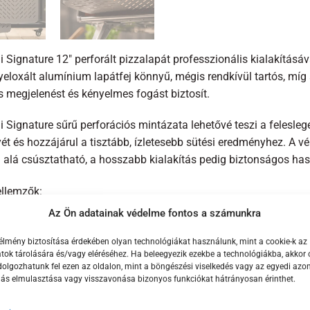
 Signature 12″ perforált pizzalapát professzionális kialakításáva
eloxált alumínium lapátfej könnyű, mégis rendkívül tartós, míg
s megjelenést és kényelmes fogást biztosít.
 Signature sűrű perforációs mintázata lehetővé teszi a feleslege
yét és hozzájárul a tisztább, ízletesebb sütési eredményhez. A 
a alá csúsztatható, a hosszabb kialakítás pedig biztonságos ha
ellemzők:
Az Ön adatainak védelme fontos a számunkra
cm-es (12″) pizzákhoz
élmény biztosítása érdekében olyan technológiákat használunk, mint a cookie-k az
patibilis minden Ooni pizzasütővel
ok tárolására és/vagy eléréséhez. Ha beleegyezik ezekbe a technológiákba, akkor 
olgozhatunk fel ezen az oldalon, mint a böngészési viselkedés vagy az egyedi azon
ényeloxált alumínium lapátfej
lás elmulasztása vagy visszavonása bizonyos funkciókat hátrányosan érinthet.
mium diófa fogantyú