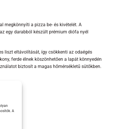
l megkönnyíti a pizza be- és kivételét. A
 az egy darabból készült prémium diófa nyél
s liszt eltávolítását, így csökkenti az odaégés
vékony, ferde élnek köszönhetően a lapát könnyedén
sználatot biztosít a magas hőmérsékletű sütőkben.
olyan
osítók. A