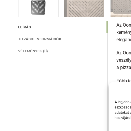
Az Ooni
LEÍRÁS
kemény
TOVÁBBI INFORMÁCIÓK
elegán
VÉLEMÉNYEK (0)
Az Ooni
veszél
a pizz
Főbb j
30 
A legjobb 
Kom
eszközadat
adatokat d
Kem
hozzájáru
Pré