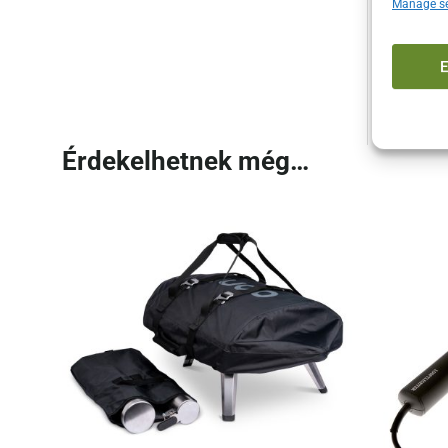
Manage se
Haté
Kön
Ideá
Érdekelhetnek még…