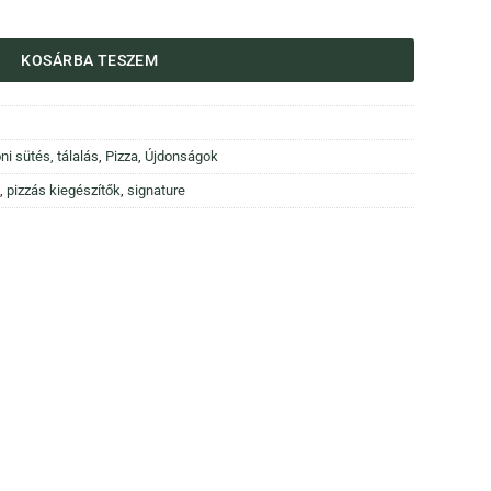
ált pizzalapát - diófa nyéllel mennyiség
KOSÁRBA TESZEM
ni sütés, tálalás
,
Pizza
,
Újdonságok
,
pizzás kiegészítők
,
signature