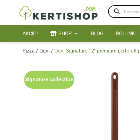
Skip
Products
to
search
content
AKCIÓ!
SHOP
BLOG
RÓLUNK
Pizza
/
Ooni
/
Ooni Signature 12″ prémium perforált p
Signature collection