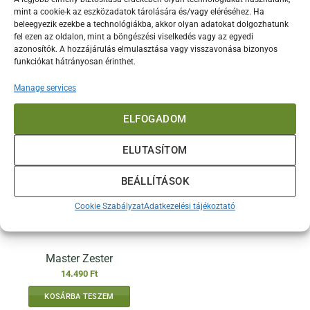
Master Finom Reszelő
Master Szalag Reszelő
mint a cookie-k az eszközadatok tárolására és/vagy eléréséhez. Ha
14.490
Ft
14.490
Ft
beleegyezik ezekbe a technológiákba, akkor olyan adatokat dolgozhatunk
fel ezen az oldalon, mint a böngészési viselkedés vagy az egyedi
KOSÁRBA TESZEM
KOSÁRBA TESZEM
azonosítók. A hozzájárulás elmulasztása vagy visszavonása bizonyos
funkciókat hátrányosan érinthet.
Manage services
ELFOGADOM
ELUTASÍTOM
BEÁLLÍTÁSOK
Cookie Szabályzat
Adatkezelési tájékoztató
Master Zester
14.490
Ft
KOSÁRBA TESZEM