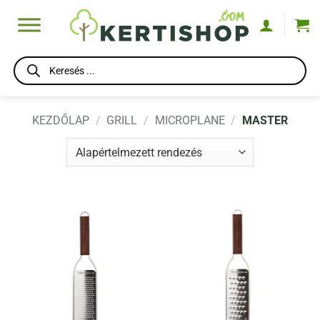
Skip
to
content
Products
search
KEZDŐLAP
/
GRILL
/
MICROPLANE
/
MASTER