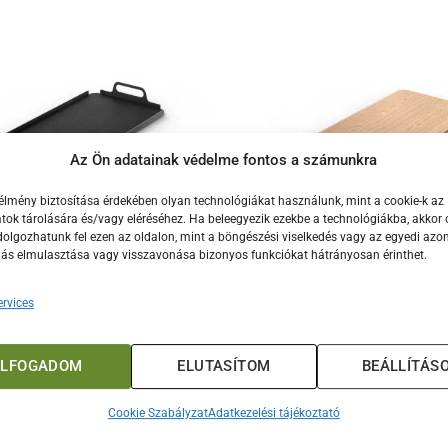
Az Ön adatainak védelme fontos a számunkra
élmény biztosítása érdekében olyan technológiákat használunk, mint a cookie-k az
ok tárolására és/vagy eléréséhez. Ha beleegyezik ezekbe a technológiákba, akkor 
olgozhatunk fel ezen az oldalon, mint a böngészési viselkedés vagy az egyedi azon
lás elmulasztása vagy visszavonása bizonyos funkciókat hátrányosan érinthet.
tálca (MoBar 50/300/550)
Vágódeszka (MoBar 50/3
18.000
Ft
18.000
Ft
rvices
KOSÁRBA TESZEM
KOSÁRBA TESZEM
ELFOGADOM
ELUTASÍTOM
BEÁLLÍTÁS
Cookie Szabályzat
Adatkezelési tájékoztató