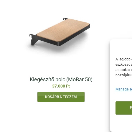
A legjobb 
eszközadat
adatokat d
hozzájáru
Kiegészítő polc (MoBar 50)
Tálaló 
37.000
Ft
Manage se
KOSÁRBA TESZEM