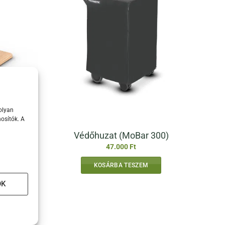
olyan
osítók. A
00/550)
Védőhuzat (MoBar 300)
47.000
Ft
KOSÁRBA TESZEM
OK