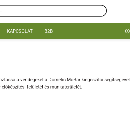
KAPCSOLAT
B2B
akoztassa a vendégeket a Dometic MoBar kiegészítői segítségével
lőkészítési felületét és munkaterületét.