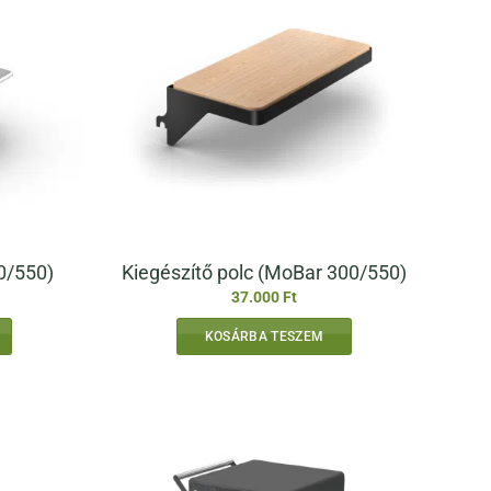
0/550)
Kiegészítő polc (MoBar 300/550)
37.000
Ft
KOSÁRBA TESZEM