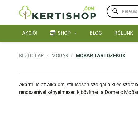
Skip
Products
to
search
content
AKCIÓ!
SHOP
BLOG
RÓLUNK
KEZDŐLAP
/
MOBAR
/
MOBAR TARTOZÉKOK
Akármi is az alkalom, stílusosan szolgálja ki és szór
rendszerével kényelmesen kibővítheti a Dometic MoBar e