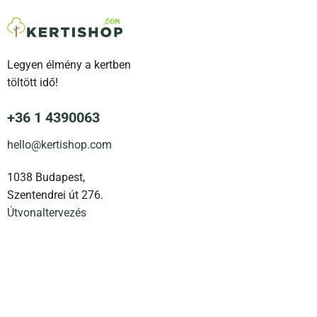
Legyen élmény a kertben
töltött idő!
+36 1 4390063
hello@kertishop.com
1038 Budapest,
Szentendrei út 276.
Útvonaltervezés