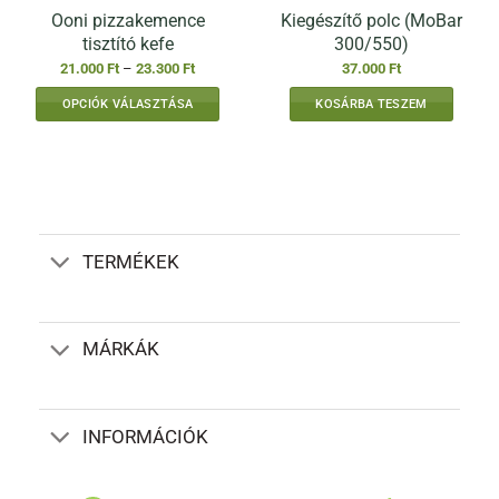
Ooni pizzakemence
Kiegészítő polc (MoBar
tisztító kefe
300/550)
Ártartomány:
21.000
Ft
–
23.300
Ft
37.000
Ft
21.000 Ft
-
OPCIÓK VÁLASZTÁSA
KOSÁRBA TESZEM
23.300 Ft
Ennek
a
terméknek
több
variációja
van.
TERMÉKEK
A
változatok
a
termékoldalon
MÁRKÁK
választhatók
ki
INFORMÁCIÓK