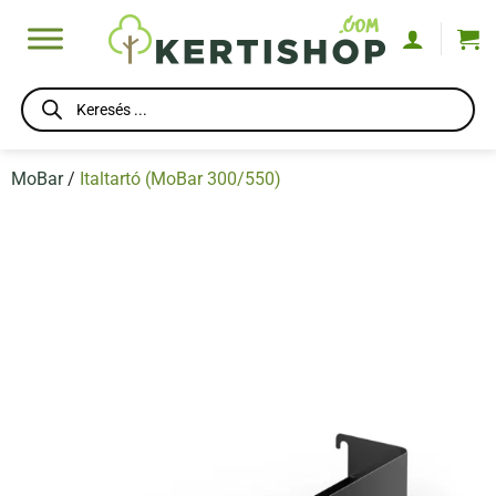
Skip
to
content
Products
search
MoBar
/
Italtartó (MoBar 300/550)