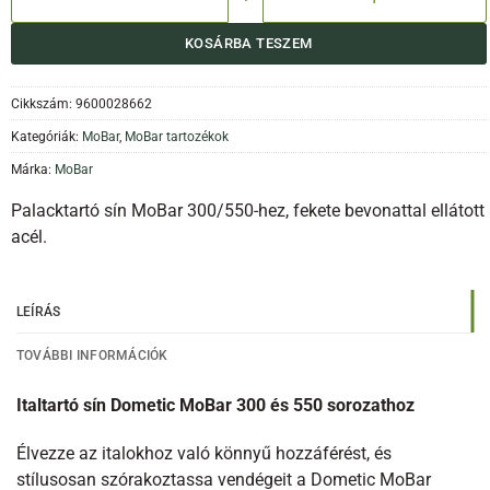
KOSÁRBA TESZEM
Cikkszám:
9600028662
Kategóriák:
MoBar
,
MoBar tartozékok
Márka:
MoBar
Palacktartó sín MoBar 300/550-hez, fekete bevonattal ellátott
acél.
LEÍRÁS
TOVÁBBI INFORMÁCIÓK
Italtartó sín Dometic MoBar 300 és 550 sorozathoz
Élvezze az italokhoz való könnyű hozzáférést, és
stílusosan szórakoztassa vendégeit a Dometic MoBar