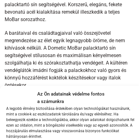
palacktartó sín segítségével. Korszerű, elegáns, fekete
bevonatú acél kialakítása remekül illeszkedik a teljes
MoBar sorozathoz.
A barátaival és családtagjaival való összejövetel
megrendezése az élet egyik legnagyobb öröme, de nem
kihívások nélküli. A Dometic MoBar palacktartó sín
segítségével stílusosan és maximálisan kényelmesen
szolgálhatja ki és szórakoztathatja vendégeit. A kültéren
vendéglátók imádni fogják a palackokhoz való gyors és
könnyű hozzáférést koktélok készítésekor vagy italok
öntésekor.
Az Ön adatainak védelme fontos
Kényelmesen, stílusosan szolgálja ki vendégeit
a számunkra
A legjobb élmény biztosítása érdekében olyan technológiákat használunk,
Korszerű kivitel, elegáns, fekete bevonatú acélból
mint a cookie-k az eszközadatok tárolására és/vagy eléréséhez. Ha
Legfeljebb 6 üveg bor vagy szeszes ital befogadására
beleegyezik ezekbe a technológiákba, akkor olyan adatokat dolgozhatunk fel
ezen az oldalon, mint a böngészési viselkedés vagy az egyedi azonosítók. A
tervezték
hozzájárulás elmulasztása vagy visszavonása bizonyos funkciókat
hátrányosan érinthet.
Zord kültéri környezetekre tervezték