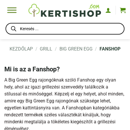
Skip
to
content
Products
search
KEZDŐLAP
/
GRILL
/
BIG GREEN EGG
/
FANSHOP
Mi is az a Fanshop?
A Big Green Egg rajongóknak szóló Fanshop egy olyan
hely, ahol az igazi grillezési szenvedély találkozik a
stílussal és minőséggel. Képzelj el egy helyet, ahol minden,
amire egy Big Green Egg rajongónak szüksége lehet,
egyetlen kattintásnyira van. A Fanshopban kategóriákba
rendezett termékek széles választékát kínáljuk, hogy
mindenki megtalálja a tökéletes kiegészítőt a grillezési
élményéhez.