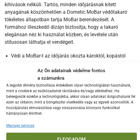
kihívások nélküli. Tartós, minden időjárásnak kitett
anyagának köszönhetően a Dometic MoBar védőtakaró
tökéletes állapotban tartja MoBar berendezését. A
formához illeszkedő dizájn biztosítja, hogy a takaró
elegánsan néz ki használat közben, és levétele után
stílusosan láthatja el vendégeit.
Védi a MoBar-t az időjárás okozta károktól, kopástól
Úgy tervezték, hogy szépen illeszkedjen a MoBar-hoz
Az Ön adatainak védelme fontos
A minden időjárásnak ellenálló anyag UV és vízálló zord
a számunkra
kültéri környezetben is
A legjobb élmény biztosítása érdekében olyan technológiákat használunk,
mint a cookie-k az eszközadatok tárolására és/vagy eléréséhez. Ha
Könnyű és gyors áthelyezés vagy eltávolítás
beleegyezik ezekbe a technológiákba, akkor olyan adatokat dolgozhatunk fel
ezen az oldalon, mint a böngészési viselkedés vagy az egyedi azonosítók. A
hozzájárulás elmulasztása vagy visszavonása bizonyos funkciókat
MoBar védőtakaróval biztosítsa, hogy a MoBar
hátrányosan érinthet.
berendezése tökéletes állapotban maradjon. A minden
időjárásnak ellenálló anyag UV-védett és vízálló, így ellenáll
Manage services
a zord kültéri körülményeknek, mint a szakadó eső, a
fagyos hó és a tűző nap. Könnyű és tartós, a védőtakaró
ELFOGADOM