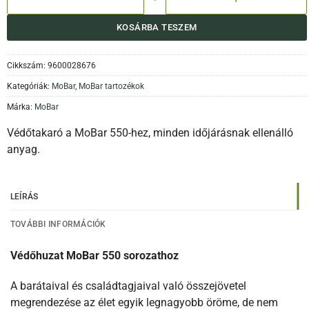
KOSÁRBA TESZEM
Cikkszám:
9600028676
Kategóriák:
MoBar
,
MoBar tartozékok
Márka:
MoBar
Védőtakaró a MoBar 550-hez, minden időjárásnak ellenálló
anyag.
LEÍRÁS
TOVÁBBI INFORMÁCIÓK
Védőhuzat MoBar 550 sorozathoz
A barátaival és családtagjaival való összejövetel
megrendezése az élet egyik legnagyobb öröme, de nem