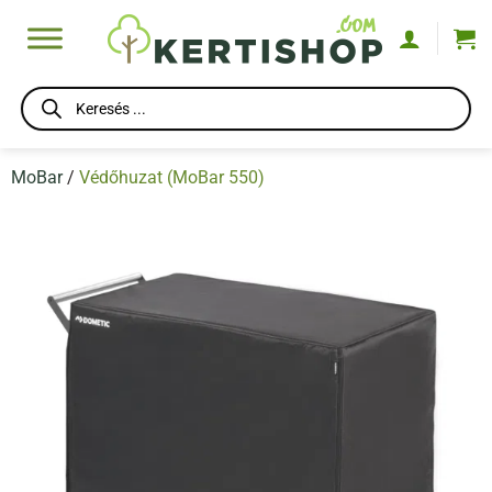
Skip
to
content
Products
search
MoBar
/
Védőhuzat (MoBar 550)