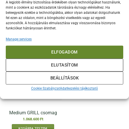
Medium ALL-in PLUSZ
Medium BBQ csomag
A legjobb élmény biztosítása érdekében olyan technológiákat használunk,
csomag
mint a cookie-k az eszközadatok tárolására és/vagy eléréséhez. Ha
beleegyezik ezekbe a technológiákba, akkor olyan adatokat dolgozhatunk
1.511.800
Ft
1.185.300
Ft
fel ezen az oldalon, mint a böngészési viselkedés vagy az egyedi
azonosítók. A hozzájárulás elmulasztása vagy visszavonása bizonyos
KOSÁRBA TESZEM
KOSÁRBA TESZEM
funkciókat hátrányosan érinthet.
Manage services
ELFOGADOM
ELUTASÍTOM
BEÁLLÍTÁSOK
Cookie Szabályzat
Adatkezelési tájékoztató
Medium GRILL csomag
1.068.600
Ft
KOSÁRBA TESZEM