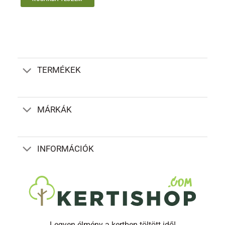
TERMÉKEK
MÁRKÁK
INFORMÁCIÓK
Legyen élmény a kertben töltött idő!