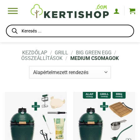
Skip
to
content
Products
search
KEZDŐLAP
/
GRILL
/
BIG GREEN EGG
/
ÖSSZEÁLLÍTÁSOK
/
MEDIUM CSOMAGOK