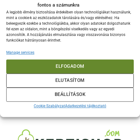
fontos a számunkra
ÚJ JELSZÓ IGÉNYLÉSE
A legjobb élmény biztosítása érdekében olyan technológiákat használunk,
mint a cookie-k az eszközadatok tárolására és/vagy eléréséhez. Ha
beleegyezik ezekbe a technológiákba, akkor olyan adatokat dolgozhatunk
fel ezen az oldalon, mint a böngészési viselkedés vagy az egyedi
azonosítók. A hozzájárulás elmulasztása vagy visszavonása bizonyos
funkciókat hátrányosan érinthet.
Manage services
TERMÉKEK
ELFOGADOM
ELUTASÍTOM
MÁRKÁK
BEÁLLÍTÁSOK
Cookie Szabályzat
Adatkezelési tájékoztató
INFORMÁCIÓK