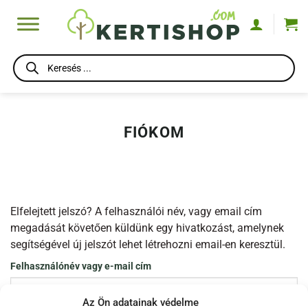
Skip
to
content
Products
search
FIÓKOM
Elfelejtett jelszó? A felhasználói név, vagy email cím
megadását követően küldünk egy hivatkozást, amelynek
segítségével új jelszót lehet létrehozni email-en keresztül.
Kötelező
Felhasználónév vagy e-mail cím
Az Ön adatainak védelme