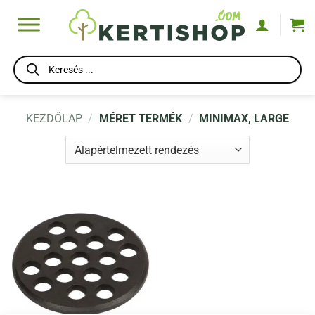
Skip
to
content
Products
search
KEZDŐLAP
/
MÉRET TERMÉK
/
MINIMAX, LARGE