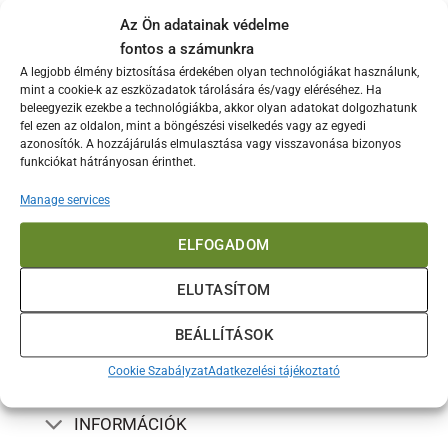
Az Ön adatainak védelme
fontos a számunkra
Öntöttvas rostély
A legjobb élmény biztosítása érdekében olyan technológiákat használunk,
mint a cookie-k az eszközadatok tárolására és/vagy eléréséhez. Ha
Ártartomány:
13.000
Ft
–
70.000
Ft
13.000 Ft
beleegyezik ezekbe a technológiákba, akkor olyan adatokat dolgozhatunk
-
fel ezen az oldalon, mint a böngészési viselkedés vagy az egyedi
OPCIÓK VÁLASZTÁSA
70.000 Ft
azonosítók. A hozzájárulás elmulasztása vagy visszavonása bizonyos
Ennek
funkciókat hátrányosan érinthet.
a
terméknek
Manage services
több
variációja
ELFOGADOM
van.
TERMÉKEK
A
ELUTASÍTOM
változatok
a
BEÁLLÍTÁSOK
termékoldalon
MÁRKÁK
választhatók
Cookie Szabályzat
Adatkezelési tájékoztató
ki
INFORMÁCIÓK