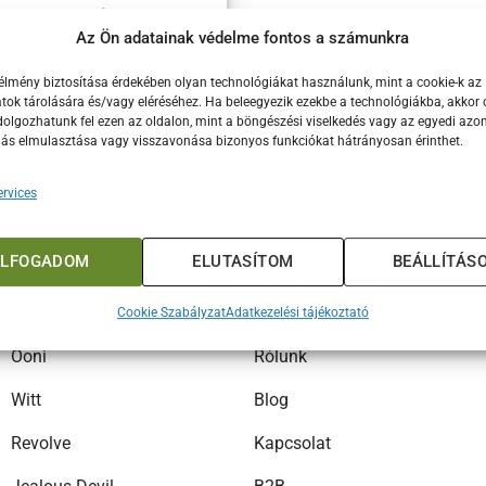
 2 szuper ajánlat!
Az Ön adatainak védelme fontos a számunkra
gasztógép ajánlatok Húsvét
élmény biztosítása érdekében olyan technológiákat használunk, mint a cookie-k az
ok tárolására és/vagy eléréséhez. Ha beleegyezik ezekbe a technológiákba, akkor 
olgozhatunk fel ezen az oldalon, mint a böngészési viselkedés vagy az egyedi azon
lás elmulasztása vagy visszavonása bizonyos funkciókat hátrányosan érinthet.
rvices
ELFOGADOM
ELUTASÍTOM
BEÁLLÍTÁS
MÁRKÁK
INFORMÁCIÓK
Big Green Egg
Fiókom
Cookie Szabályzat
Adatkezelési tájékoztató
Ooni
Rólunk
Witt
Blog
Revolve
Kapcsolat