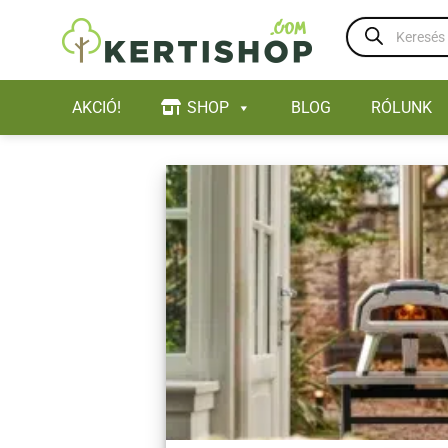
Skip
Products
to
search
content
AKCIÓ!
SHOP
BLOG
RÓLUNK