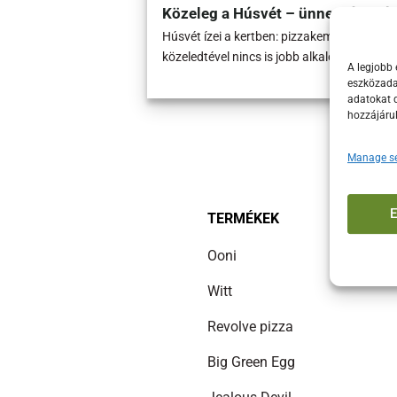
Közeleg a Húsvét – ünnepi ízek és
Húsvét ízei a kertben: pizzakemence és da
közeledtével nincs is jobb alkalom, hogy
A legjobb 
eszközadat
adatokat d
hozzájáru
Manage se
TERMÉKEK
Ooni
Witt
Revolve pizza
Big Green Egg