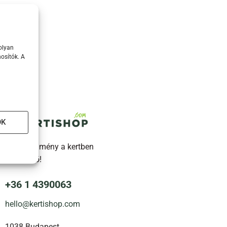
olyan
osítók. A
OK
Legyen élmény a kertben
töltött idő!
+36 1 4390063
hello@kertishop.com
1038 Budapest,