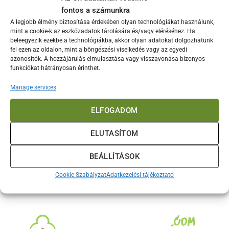
Bemutatkozik a Witt eGNITE Control 13” Az elmúlt években a házi
fontos a számunkra
pizzasütés teljesen új szintre
A legjobb élmény biztosítása érdekében olyan technológiákat használunk,
mint a cookie-k az eszközadatok tárolására és/vagy eléréséhez. Ha
beleegyezik ezekbe a technológiákba, akkor olyan adatokat dolgozhatunk
fel ezen az oldalon, mint a böngészési viselkedés vagy az egyedi
azonosítók. A hozzájárulás elmulasztása vagy visszavonása bizonyos
funkciókat hátrányosan érinthet.
Manage services
TERMÉKEK
ELFOGADOM
ELUTASÍTOM
MÁRKÁK
BEÁLLÍTÁSOK
Cookie Szabályzat
Adatkezelési tájékoztató
INFORMÁCIÓK