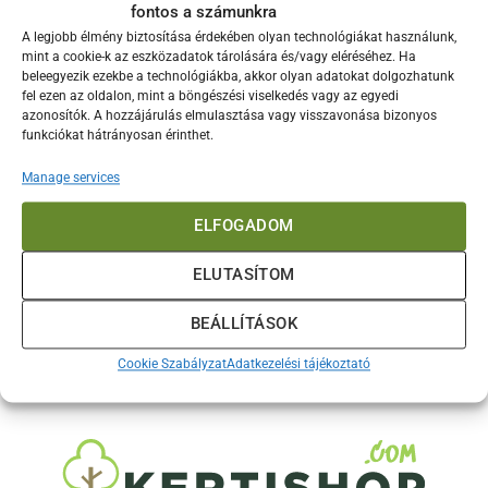
fontos a számunkra
akiknek a pizzatészta és a kenyér
A legjobb élmény biztosítása érdekében olyan technológiákat használunk,
mint a cookie-k az eszközadatok tárolására és/vagy eléréséhez. Ha
beleegyezik ezekbe a technológiákba, akkor olyan adatokat dolgozhatunk
fel ezen az oldalon, mint a böngészési viselkedés vagy az egyedi
azonosítók. A hozzájárulás elmulasztása vagy visszavonása bizonyos
funkciókat hátrányosan érinthet.
Manage services
TERMÉKEK
ELFOGADOM
ELUTASÍTOM
MÁRKÁK
BEÁLLÍTÁSOK
Cookie Szabályzat
Adatkezelési tájékoztató
INFORMÁCIÓK