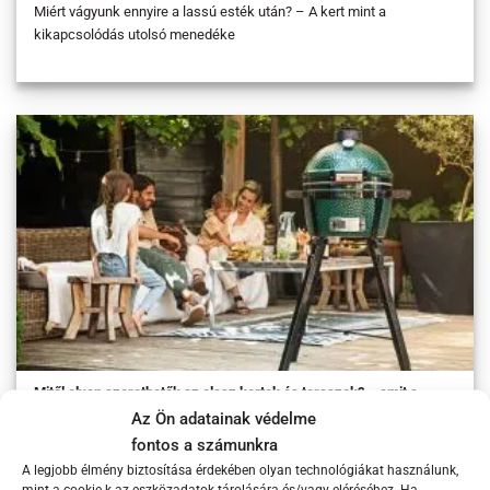
Miért vágyunk ennyire a lassú esték után? – A kert mint a
kikapcsolódás utolsó menedéke
Mitől olyan szerethetők az olasz kertek és teraszok? – amit a
mediterrán életérzésből hazahozhatunk
Az Ön adatainak védelme
Mitől olyan szerethetők az olasz kertek és teraszok? – Amit a
fontos a számunkra
mediterrán életérzésből hazahozhatunk Kevés
A legjobb élmény biztosítása érdekében olyan technológiákat használunk,