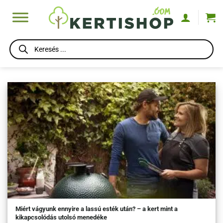
Skip
to
content
Products
search
Miért vágyunk ennyire a lassú esték után? – a kert mint a
kikapcsolódás utolsó menedéke