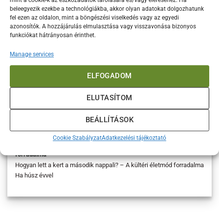
mint a cookie-k az eszközadatok tárolására és/vagy eléréséhez. Ha
beleegyezik ezekbe a technológiákba, akkor olyan adatokat dolgozhatunk
fel ezen az oldalon, mint a böngészési viselkedés vagy az egyedi
azonosítók. A hozzájárulás elmulasztása vagy visszavonása bizonyos
funkciókat hátrányosan érinthet.
Manage services
ELFOGADOM
ELUTASÍTOM
BEÁLLÍTÁSOK
Cookie Szabályzat
Adatkezelési tájékoztató
Hogyan lett a kert a második nappali? – a kültéri életmód
forradalma
Hogyan lett a kert a második nappali? – A kültéri életmód forradalma
Ha húsz évvel