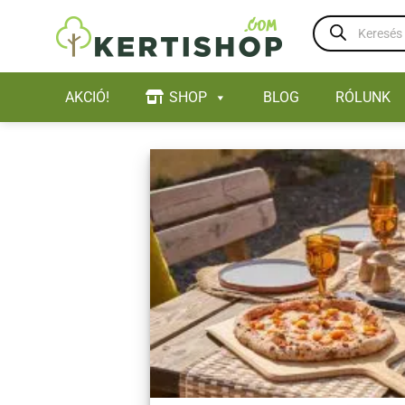
Skip
Products
to
search
content
AKCIÓ!
SHOP
BLOG
RÓLUNK