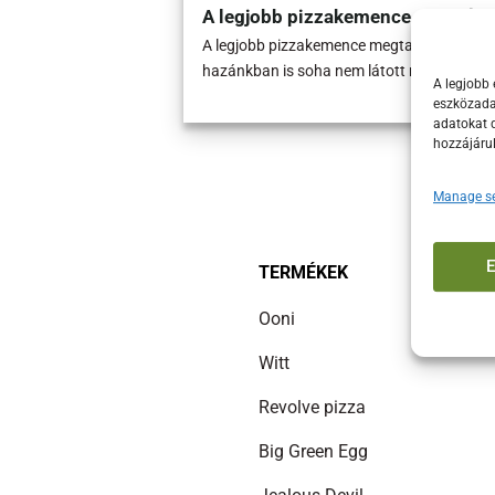
A legjobb pizzakemence – 2 márk
A legjobb pizzakemence megtalálása nem e
hazánkban is soha nem látott népszerűsé
A legjobb 
eszközadat
adatokat d
hozzájáru
Manage se
TERMÉKEK
Ooni
Witt
Revolve pizza
Big Green Egg