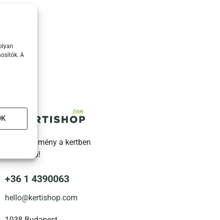
olyan
osítók. A
OK
Legyen élmény a kertben
töltött idő!
+36 1 4390063
hello@kertishop.com
1038 Budapest,