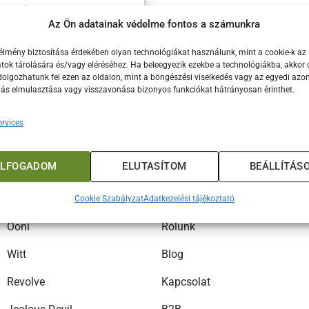
a az élvonalban
Az Ön adatainak védelme fontos a számunkra
gyszerű. A házi pizzakészítés
gnek
élmény biztosítása érdekében olyan technológiákat használunk, mint a cookie-k az
ok tárolására és/vagy eléréséhez. Ha beleegyezik ezekbe a technológiákba, akkor 
olgozhatunk fel ezen az oldalon, mint a böngészési viselkedés vagy az egyedi azon
lás elmulasztása vagy visszavonása bizonyos funkciókat hátrányosan érinthet.
rvices
ELFOGADOM
ELUTASÍTOM
BEÁLLÍTÁS
MÁRKÁK
INFORMÁCIÓK
Big Green Egg
Fiókom
Cookie Szabályzat
Adatkezelési tájékoztató
Ooni
Rólunk
Witt
Blog
Revolve
Kapcsolat