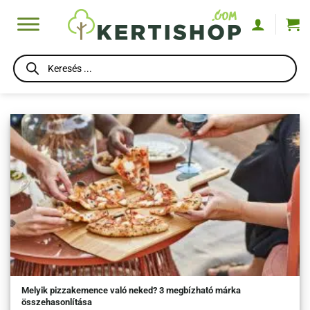
Skip
to
content
Products
search
Melyik pizzakemence való neked? 3 megbízható márka
összehasonlítása