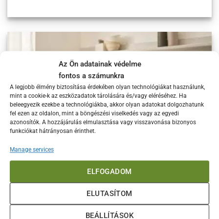
Az Ön adatainak védelme
fontos a számunkra
A legjobb élmény biztosítása érdekében olyan technológiákat használunk,
mint a cookie-k az eszközadatok tárolására és/vagy eléréséhez. Ha
beleegyezik ezekbe a technológiákba, akkor olyan adatokat dolgozhatunk
fel ezen az oldalon, mint a böngészési viselkedés vagy az egyedi
azonosítók. A hozzájárulás elmulasztása vagy visszavonása bizonyos
funkciókat hátrányosan érinthet.
Manage services
Elektromos pizzakemencék – 2 csúcskategóriás sütő elérhető áron
Az elektromos pizzakemence olyan helyzetekre ad tökéletes
ELFOGADOM
megoldást, ahol a gázos vagy fás sütés nem
ELUTASÍTOM
BEÁLLÍTÁSOK