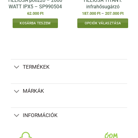
HELIOSA pótizzó – 2000
HELIOSA TITAN I.
WATT IPX5 – SP990504
infrahősugárzó
Ártartom
62.000
Ft
187.000
Ft
–
207.000
Ft
187.000 
-
KOSÁRBA TESZEM
OPCIÓK VÁLASZTÁSA
207.000 
Ennek
a
terméknek
több
variációja
van.
TERMÉKEK
A
változatok
a
termékoldalon
MÁRKÁK
választhatók
ki
INFORMÁCIÓK