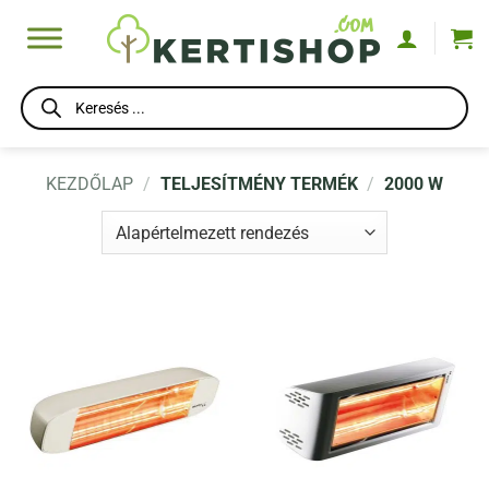
Skip
to
content
Products
search
KEZDŐLAP
/
TELJESÍTMÉNY TERMÉK
/
2000 W