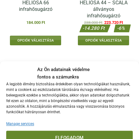
HELIOSA 66
HELIOSA 44 – SCALA
infrahősugárzó
állványos
infrahősugárzó
Original
Current
184.000
Ft
238.000
Ft
223.720
Ft
price
price
-14.280 Ft
-6%
was:
is:
238.000 Ft.
223.720 F
OPCIÓK VÁLASZTÁSA
OPCIÓK VÁLASZTÁSA
Ennek
a
terméknek
több
Az Ön adatainak védelme
variációja
fontos a számunkra
van.
A legjobb élmény biztosítása érdekében olyan technológiákat használunk,
A
mint a cookie-k az eszközadatok tárolására és/vagy eléréséhez. Ha
változatok
beleegyezik ezekbe a technológiákba, akkor olyan adatokat dolgozhatunk
a
fel ezen az oldalon, mint a böngészési viselkedés vagy az egyedi
azonosítók. A hozzájárulás elmulasztása vagy visszavonása bizonyos
termékoldalon
funkciókat hátrányosan érinthet.
választhatók
ki
Manage services
AKCIÓ %
HELIOSA 66 – GIRAFFA
HELIOSA pótizzó – 2000
ELFOGADOM