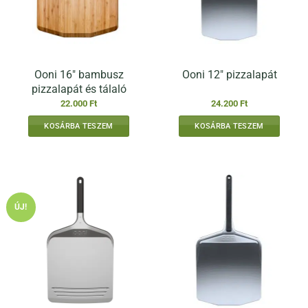
Ooni 16″ bambusz
Ooni 12″ pizzalapát
pizzalapát és tálaló
22.000
Ft
24.200
Ft
KOSÁRBA TESZEM
KOSÁRBA TESZEM
ÚJ!