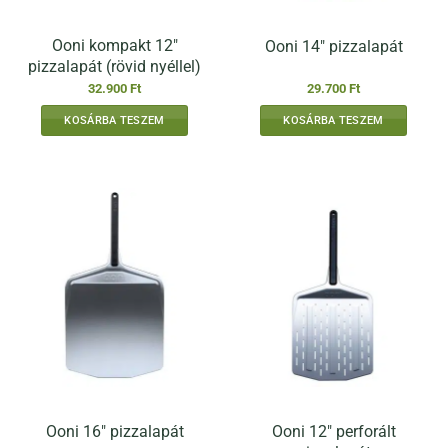
Ooni kompakt 12″
Ooni 14″ pizzalapát
pizzalapát (rövid nyéllel)
32.900
Ft
29.700
Ft
KOSÁRBA TESZEM
KOSÁRBA TESZEM
Ooni 12″ perforált
Ooni 16″ pizzalapát