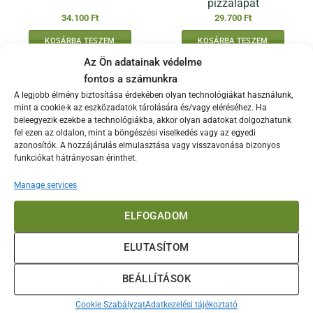
pizzalapát
34.100
Ft
29.700
Ft
KOSÁRBA TESZEM
KOSÁRBA TESZEM
Az Ön adatainak védelme
fontos a számunkra
A legjobb élmény biztosítása érdekében olyan technológiákat használunk,
mint a cookie-k az eszközadatok tárolására és/vagy eléréséhez. Ha
beleegyezik ezekbe a technológiákba, akkor olyan adatokat dolgozhatunk
fel ezen az oldalon, mint a böngészési viselkedés vagy az egyedi
azonosítók. A hozzájárulás elmulasztása vagy visszavonása bizonyos
funkciókat hátrányosan érinthet.
ELFOGYOTT
Manage services
ELFOGADOM
ELUTASÍTOM
Ooni 14″ perforált
Ooni pizzaforgató lapát
pizzalapát
BEÁLLÍTÁSOK
34.100
Ft
29.700
Ft
Cookie Szabályzat
Adatkezelési tájékoztató
KOSÁRBA TESZEM
TOVÁBB OLVASOM