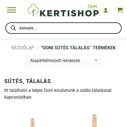
Skip
to
content
Products
search
KEZDŐLAP
/
“OONI SÜTÉS TÁLALÁS” TERMÉKEK
SÜTÉS, TÁLALÁS
Itt található a teljes Ooni kínálatunk a sütés tálalással
kapcsolatban