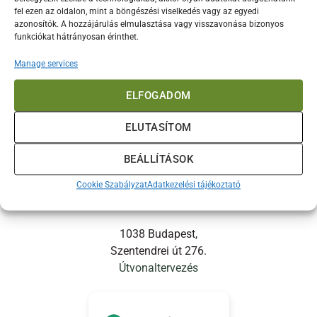
fel ezen az oldalon, mint a böngészési viselkedés vagy az egyedi
azonosítók. A hozzájárulás elmulasztása vagy visszavonása bizonyos
funkciókat hátrányosan érinthet.
INFORMÁCIÓK
Manage services
ELFOGADOM
ELUTASÍTOM
Legyen élmény a kertben töltött idő!
BEÁLLÍTÁSOK
+36 1 4390063
Cookie Szabályzat
Adatkezelési tájékoztató
hello@kertishop.com
1038 Budapest,
Szentendrei út 276.
Útvonaltervezés