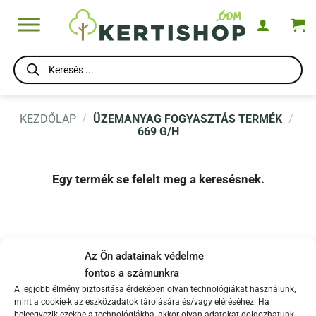
Skip
to
content
Products
search
KEZDŐLAP
/
ÜZEMANYAG FOGYASZTÁS TERMÉK
/
669 G/H
Egy termék se felelt meg a keresésnek.
TERMÉKEK
Az Ön adatainak védelme
fontos a számunkra
A legjobb élmény biztosítása érdekében olyan technológiákat használunk,
MÁRKÁK
mint a cookie-k az eszközadatok tárolására és/vagy eléréséhez. Ha
beleegyezik ezekbe a technológiákba, akkor olyan adatokat dolgozhatunk