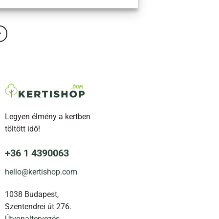
Legyen élmény a kertben
töltött idő!
+36 1 4390063
hello@kertishop.com
1038 Budapest,
Szentendrei út 276.
Útvonaltervezés