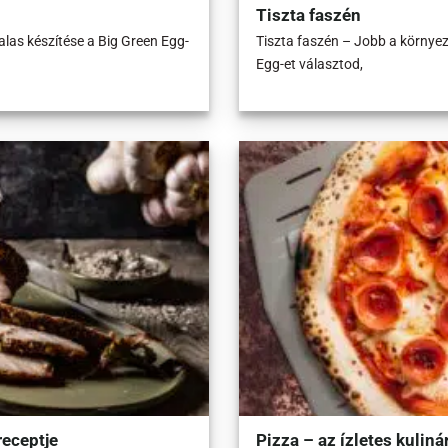
Tiszta faszén
alas készítése a Big Green Egg-
Tiszta faszén – Jobb a környez
Egg-et választod,
receptje
Pizza – az ízletes kuliná