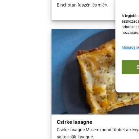
Binchotan faszén, és miért
A legjobb 
eszközadat
adatokat d
hozzájáru
Manage se
Csirke lasagne
Csirke lasagne Mi sem mond többet a kénye
sajtos sült lasagne,