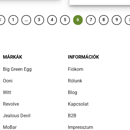
1
…
3
4
5
6
7
8
9
MÁRKÁK
INFORMÁCIÓK
Big Green Egg
Fiókom
Ooni
Rólunk
Witt
Blog
Revolve
Kapcsolat
Jealous Devil
B2B
MoBar
Impresszum