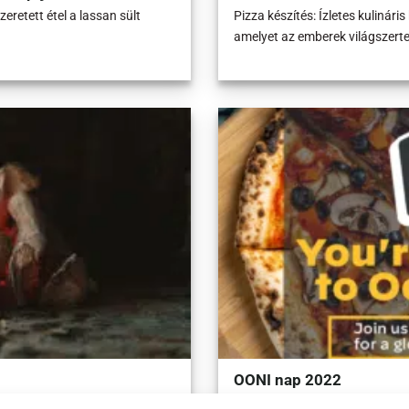
eretett étel a lassan sült
Pizza készítés: Ízletes kulináris
amelyet az emberek világszert
OONI nap 2022
 és miért olyan különleges a
Az Ooni nap a pizzasütés ünnep