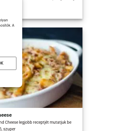
olyan
osítók. A
OK
heese
nd Cheese legjobb receptjét mutatjuk be
ő, szuper