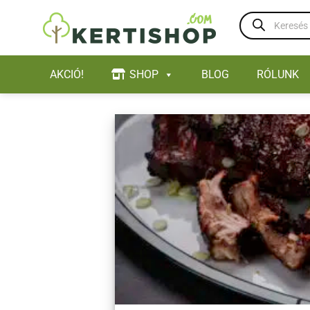
Skip
Products
to
search
content
AKCIÓ!
SHOP
BLOG
RÓLUNK