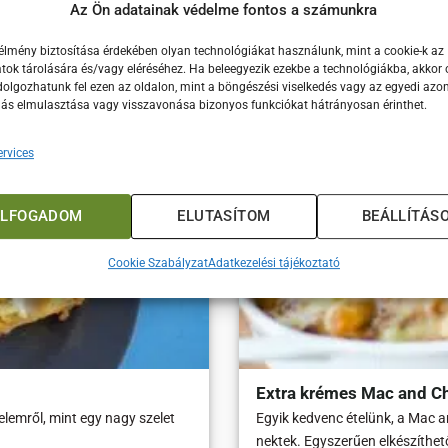
Az Ön adatainak védelme fontos a számunkra
legnépszerűbb ételét
élmény biztosítása érdekében olyan technológiákat használunk, mint a cookie-k az
ok tárolására és/vagy eléréséhez. Ha beleegyezik ezekbe a technológiákba, akkor 
olgozhatunk fel ezen az oldalon, mint a böngészési viselkedés vagy az egyedi azon
lás elmulasztása vagy visszavonása bizonyos funkciókat hátrányosan érinthet.
rvices
ELFOGADOM
ELUTASÍTOM
BEÁLLÍTÁS
Cookie Szabályzat
Adatkezelési tájékoztató
Extra krémes Mac and C
lemről, mint egy nagy szelet
Egyik kedvenc ételünk, a Mac a
nektek. Egyszerűen elkészíthet