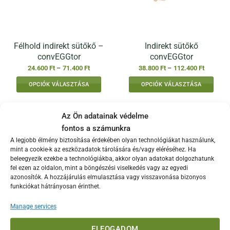
Félhold indirekt sütőkő –
Indirekt sütőkő
convEGGtor
convEGGtor
Ártartomány:
Ártartom
24.600
Ft
–
71.400
Ft
38.800
Ft
–
112.400
Ft
24.600 Ft
38.800 F
-
-
OPCIÓK VÁLASZTÁSA
OPCIÓK VÁLASZTÁSA
71.400 Ft
112.400 
Ennek
Ennek
a
a
Az Ön adatainak védelme
terméknek
terméknek
fontos a számunkra
több
több
variációja
variációja
A legjobb élmény biztosítása érdekében olyan technológiákat használunk,
mint a cookie-k az eszközadatok tárolására és/vagy eléréséhez. Ha
van.
van.
beleegyezik ezekbe a technológiákba, akkor olyan adatokat dolgozhatunk
A
A
fel ezen az oldalon, mint a böngészési viselkedés vagy az egyedi
változatok
változatok
azonosítók. A hozzájárulás elmulasztása vagy visszavonása bizonyos
a
a
funkciókat hátrányosan érinthet.
termékoldalon
termékoldalon
választhatók
választhatók
Manage services
ki
ki
ELFOGADOM