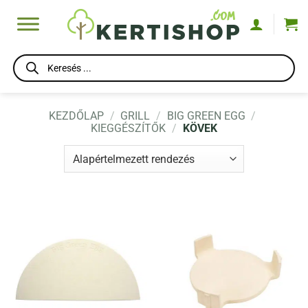
Skip
to
content
Products
search
KEZDŐLAP
/
GRILL
/
BIG GREEN EGG
/
KIEGGÉSZÍTŐK
/
KÖVEK