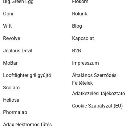
Big Green Egg
Fiókom
változatok
a
Ooni
Rólunk
termékolda
választhat
Witt
Blog
ki
Revolve
Kapcsolat
Jealous Devil
B2B
MoBar
Impresszum
Looftlighter grillgyújtó
Általános Szerződési
Feltételek
Scolaro
Adatkezelési tájékoztató
Heliosa
Cookie Szabályzat (EU)
Phormalab
Adax elektromos fűtés