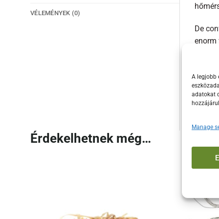
hőmérs
VÉLEMÉNYEK (0)
De con
enorm 
dan me
A conv
A legjobb 
eszközadat
lehető
adatokat d
ConvEG
hozzájáru
Manage se
Érdekelhetnek még…