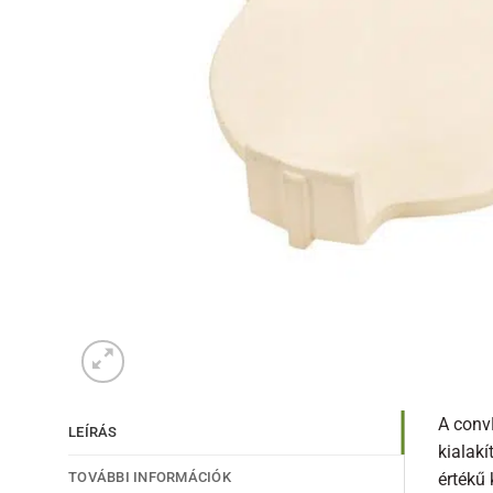
A convE
LEÍRÁS
kialakí
TOVÁBBI INFORMÁCIÓK
értékű 