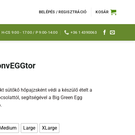
BELÉPÉS / REGISZTRÁCIÓ
KOSÁR
H-CS 9:00 - 17:00 / P 9:00-14:00
+36 1 4390063
convEGGtor
omány:
 Ft
t sütőkő hőpajzsként védi a készülő ételt a
0 Ft
csolattól, segítségével a Big Green Egg
.
Medium
Large
XLarge