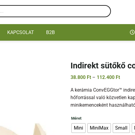
KAPCSOLAT
B2B
Indirekt sütőkő 
Ártart
38.800
Ft
–
112.400
Ft
38.800
-
A kerámia ConvEGGtor™ indirek
112.40
hőforrással való közvetlen kap
minikemenceként használható
Méret
Mini
MiniMax
Small