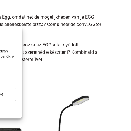
n Egg, omdat het de mogelijkheden van je EGG
de allerlekkerste pizza? Combineer de convEGGtor
eesterwerk.
 megsokszorozza az EGG által nyújtott
olyan
omabb pizzát szeretnéd elkészíteni? Kombináld a
osítók. A
gy olasz mesterművet.
OK