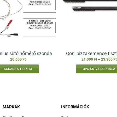
nius sütő hőmérő szonda
Ooni pizzakemence tiszt
20.600
Ft
21.000
Ft
–
23.300
Ft
KOSÁRBA TESZEM
OPCIÓK VÁLASZTÁSA
Ennek
a
terméknek
több
variációja
van.
MÁRKÁK
INFORMÁCIÓK
A