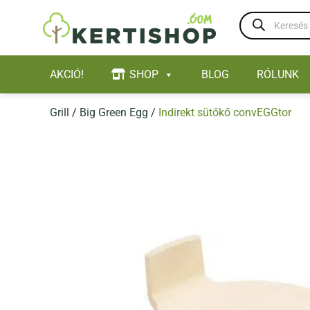
Skip
Products
to
search
content
AKCIÓ!
SHOP
BLOG
RÓLUNK
Grill
/
Big Green Egg
/
Indirekt sütőkő convEGGtor