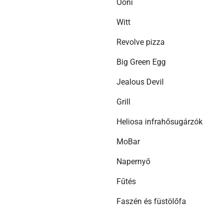
Ooni
Witt
Revolve pizza
Big Green Egg
Jealous Devil
Grill
Heliosa infrahősugárzók
MoBar
Napernyő
Fűtés
Faszén és füstölőfa