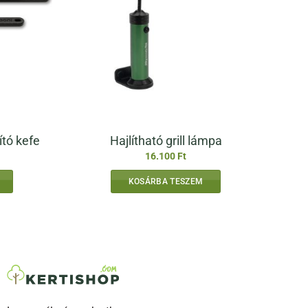
ító kefe
Hajlítható grill lámpa
Ártartomány:
16.100
Ft
21.000 Ft
-
KOSÁRBA TESZEM
23.300 Ft