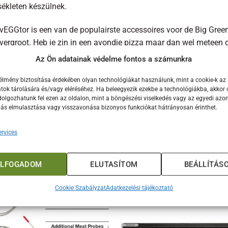
ékleten készülnek.
vEGGtor is een van de populairste accessoires voor de Big Gree
vergroot. Heb je zin in een avondje pizza maar dan wel meteen 
t de Baking Stone en je serveert heel eenvoudig een Italiaans m
Az Ön adatainak védelme fontos a számunkra
EGGtor a Big Green Egg egyik legnépszerűbb kiegészítője, mivel
élmény biztosítása érdekében olyan technológiákat használunk, mint a cookie-k az
ok tárolására és/vagy eléréséhez. Ha beleegyezik ezekbe a technológiákba, akkor 
ségeket. Este kedved szottyant egy pizzához, de a lehető legfin
olgozhatunk fel ezen az oldalon, mint a böngészési viselkedés vagy az egyedi azon
Gtort a Baking Stone sütőkővel, és szolgálj fel szeretteidnek e
lás elmulasztása vagy visszavonása bizonyos funkciókat hátrányosan érinthet.
rvices
ELFOGADOM
ELUTASÍTOM
BEÁLLÍTÁS
ÚJ
Cookie Szabályzat
Adatkezelési tájékoztató