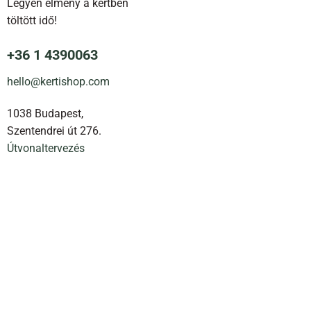
Legyen élmény a kertben
töltött idő!
lon
ók
+36 1 4390063
hello@kertishop.com
1038 Budapest,
Szentendrei út 276.
Útvonaltervezés