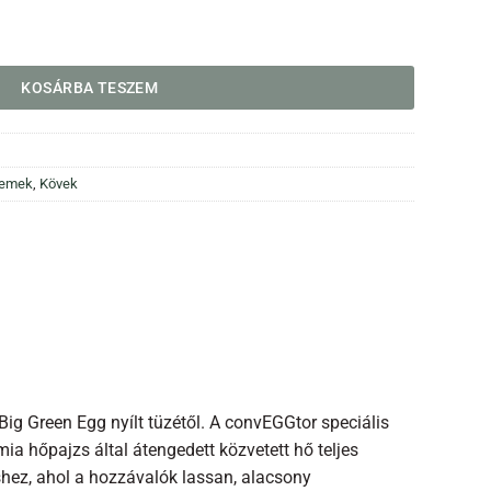
yiség
KOSÁRBA TESZEM
lemek
,
Kövek
Big Green Egg nyílt tüzétől. A convEGGtor speciális
mia hőpajzs által átengedett közvetett hő teljes
shez, ahol a hozzávalók lassan, alacsony