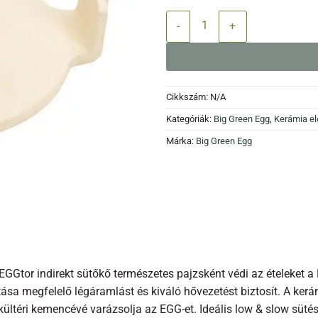
Indirekt sütőkő convEGGtor menn
Cikkszám:
N/A
Kategóriák:
Big Green Egg
,
Kerámia e
Márka:
Big Green Egg
GGtor indirekt sütőkő természetes pajzsként védi az ételeket a 
tása megfelelő légáramlást és kiváló hővezetést biztosít. A kerá
kültéri kemencévé varázsolja az EGG-et. Ideális low & slow süté