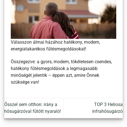
Válasszon álmai házához hatékony, modern,
energiatakarékos fűtésmegoldásokat!
Összegezve: a gyors, modern, tökéletesen csendes,
hatékony fűtésmegoldások a legmagasabb
minőségét jelentik – éppen azt, amire Önnek
szüksége van!
Ősszel sem otthon: irány a
TOP 3 Heliosa
hősugárzóval fűtött nyaraló!
infrahősugárzó