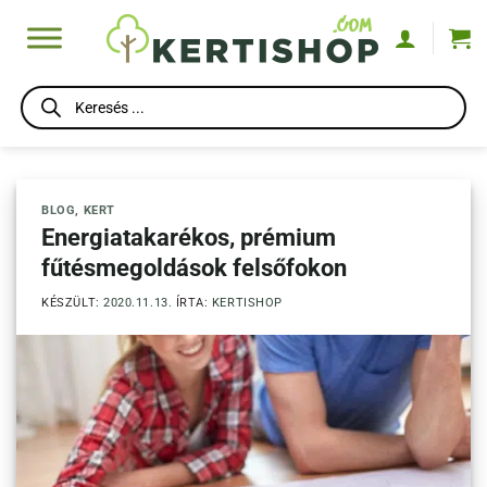
Skip
to
content
Products
search
BLOG
,
KERT
Energiatakarékos, prémium
fűtésmegoldások felsőfokon
KÉSZÜLT:
2020.11.13.
ÍRTA:
KERTISHOP