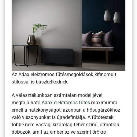
Az Adax elektromos fűtésmegoldások kifinomult
stílussal is büszkélkednek
A választékunkban számtalan modelljével
megtalálható
Adax elektromos fűtés
maximumra
emeli a hatékonyságot, azonban a hősugárzókhoz
való viszonyunkat is újradefiniálja. A fűtőtestek
többé nem vastag, kizárólag fehér színű, ormótlan
dobozok, amit az ember szíve szerint örökre