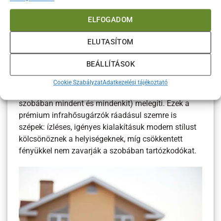
óta elismerik, pormentes fűtéstechnológia lévén
ELFOGADOM
pedig a berendezéseket akár asztmások is
nyugodtan használhatják.
ELUTASÍTOM
A
Helisoa
mennyezeti és fali modelljei bekapcsolás
BEÁLLÍTÁSOK
után azonnal ontják magukból a meleget: a
technológia ugyanis nem a levegőt, hanem
Cookie Szabályzat
Adatkezelési tájékoztató
infravörös a sugarak útjába eső testeket (vagyis a
szobában mindent és mindenkit) melegíti. Ezek a
prémium infrahősugárzók ráadásul szemre is
szépek: ízléses, igényes kialakításuk modern stílust
kölcsönöznek a helyiségeknek, míg csökkentett
fényükkel nem zavarják a szobában tartózkodókat.