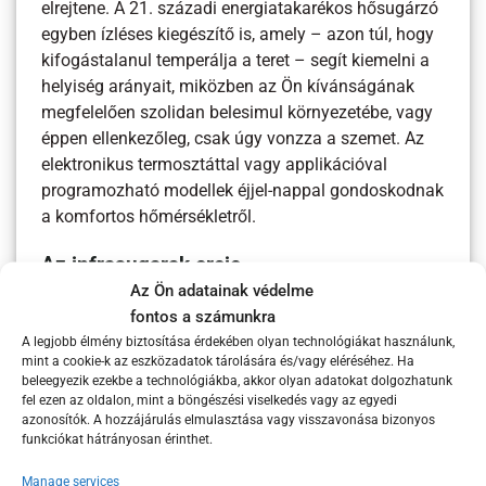
elrejtene. A 21. századi energiatakarékos hősugárzó
egyben ízléses kiegészítő is, amely – azon túl, hogy
kifogástalanul temperálja a teret – segít kiemelni a
helyiség arányait, miközben az Ön kívánságának
megfelelően szolidan belesimul környezetébe, vagy
éppen ellenkezőleg, csak úgy vonzza a szemet. Az
elektronikus termosztáttal vagy applikációval
programozható modellek éjjel-nappal gondoskodnak
a komfortos hőmérsékletről.
Az infrasugarak ereje
Az Ön adatainak védelme
A lakószobákon túl teraszra, műhelybe, garázsba –
fontos a számunkra
de akár a nyaraló fürdőszobájába is – kiváló
A legjobb élmény biztosítása érdekében olyan technológiákat használunk,
megoldást jelentenek a különböző infrahősugárzó
mint a cookie-k az eszközadatok tárolására és/vagy eléréséhez. Ha
berendezések. A panelek helytállnak önálló fűtési
beleegyezik ezekbe a technológiákba, akkor olyan adatokat dolgozhatunk
fel ezen az oldalon, mint a böngészési viselkedés vagy az egyedi
módként is, de kiegészítésnek (például a
azonosítók. A hozzájárulás elmulasztása vagy visszavonása bizonyos
koratavaszi, későőszi reggeleken, estéken
funkciókat hátrányosan érinthet.
bekapcsolva) is elsőosztályúak. Az infra sugarak
pozitív élettani hatásait a gyógyászatban évtizedek
Manage services