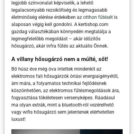
legjobb színvonalat képviselik, a lehető
legalacsonyabb rezsiköltség és legmagasabb
életminőség elérése érdekében az
otthon fűtését
is
alaposan végig kell gondolni. A kertishop.com
gazdag választékában könnyedén megtalálja a
legmegfelelőbb megoldást – akár időzítős
hősugárzó, akár infra fűtés az aktuális Önnek.
A villany hősugárzó nem a múlté, sőt!
Bő húsz éve még óva intettek mindenkit az
elektromos fali hősugárzók óriási energiaigényétől,
ám mára, a folyamatos technikai fejlődésnek
köszönhetően, az elektromos fűtésmegoldások ára,
fogyasztása tökéletesen versenyképes. Ráadásul
ma olyan extrák, mint a bluetooth-ról vezérelhető
vagy wifis hősugárzó sem jelentenek elérhetetlen
luxust!