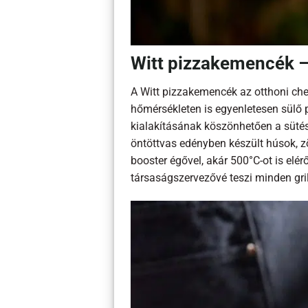
Witt pizzakemencék – 
A Witt pizzakemencék az otthoni che
hőmérsékleten is egyenletesen sülő p
kialakításának köszönhetően a sütés
öntöttvas edényben készült húsok, z
booster égővel, akár 500°C-ot is elér
társaságszervezővé teszi minden gri