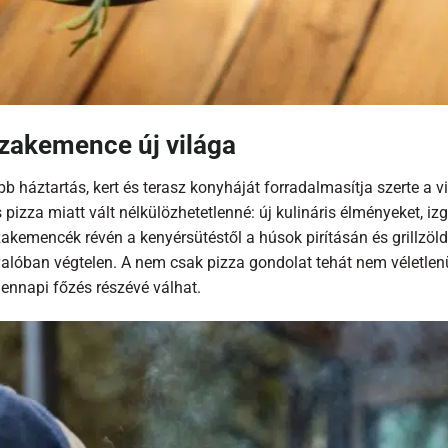
zzakemence új világa
bb háztartás, kert és terasz konyháját forradalmasítja szerte a
izza miatt vált nélkülözhetetlenné: új kulináris élményeket, izg
zzakemencék révén a kenyérsütéstől a húsok pirításán és grillzöl
valóban végtelen. A nem csak pizza gondolat tehát nem véletlen
ennapi főzés részévé válhat.