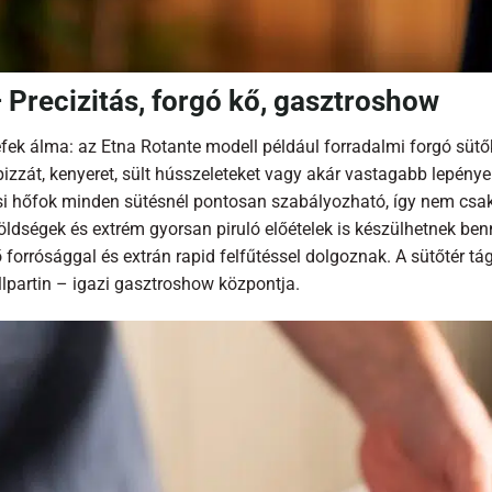
Precizitás, forgó kő, gasztroshow
fek álma: az Etna Rotante modell például forradalmi forgó süt
izzát, kenyeret, sült hússzeleteket vagy akár vastagabb lepény
i hőfok minden sütésnél pontosan szabályozható, így nem csak 
öldségek és extrém gyorsan piruló előételek is készülhetnek be
ő forrósággal és extrán rapid felfűtéssel dolgoznak. A sütőtér tá
llpartin – igazi gasztroshow központja.