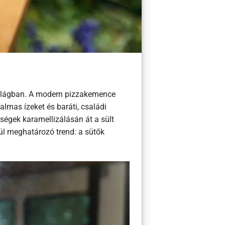
 világban. A modern pizzakemence
almas ízeket és baráti, családi
dségek karamellizálásán át a sült
ül meghatározó trend: a sütők