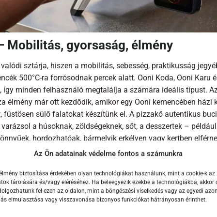
 Mobilitás, gyorsaság, élmény
alódi sztárja, hiszen a mobilitás, sebesség, praktikusság jegyé
cék 500°C-ra forrósodnak percek alatt. Ooni Koda, Ooni Karu és
, így minden felhasználó megtalálja a számára ideális típust. 
za élmény már ott kezdődik, amikor egy Ooni kemencében házi ken
t, füstösen sülő falatokat készítünk el. A pizzakő autentikus buci
 varázsol a húsoknak, zöldségeknek, sőt, a desszertek – például 
könnyűek, hordozhatóak, bármelyik erkélyen vagy kertben elférne
Az Ön adatainak védelme fontos a számunkra
élmény biztosítása érdekében olyan technológiákat használunk, mint a cookie-k az
ok tárolására és/vagy eléréséhez. Ha beleegyezik ezekbe a technológiákba, akkor 
olgozhatunk fel ezen az oldalon, mint a böngészési viselkedés vagy az egyedi azon
lás elmulasztása vagy visszavonása bizonyos funkciókat hátrányosan érinthet.