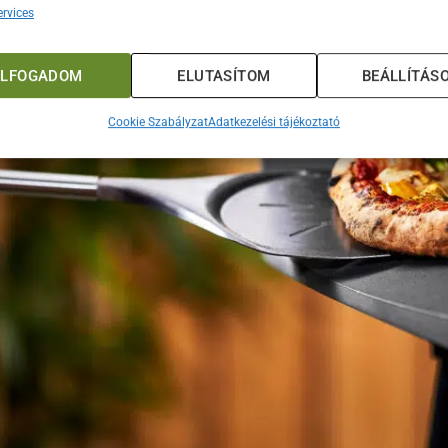
rvices
ELFOGADOM
ELUTASÍTOM
BEÁLLÍTÁS
Cookie Szabályzat
Adatkezelési tájékoztató