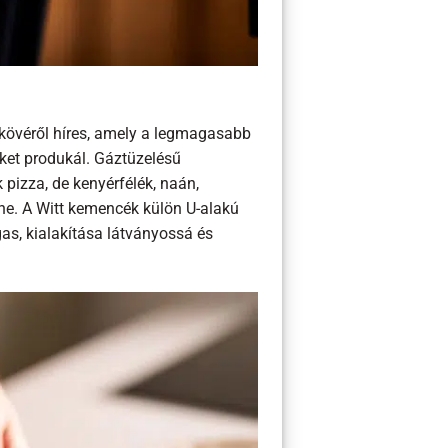
őkövéről híres, amely a legmagasabb
eket produkál. Gáztüzelésű
pizza, de kenyérfélék, naán,
nne. A Witt kemencék külön U-alakú
gas, kialakítása látványossá és