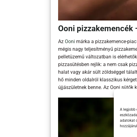
Ooni pizzakemencék –
Az
Ooni
márka a pizzakemence-piac v
mégis nagy teljesítményű pizzakemen
pelletüzemű változatban is elérhetők
pizzasütésben rejlik: a nem csak piz
halat vagy akár sült zöldséggel tálal
hő minden oldalról klasszikus kérget
újjászületnek benne. Az Ooni sütők 
A legjobb 
eszközadat
adatokat d
hozzájáru