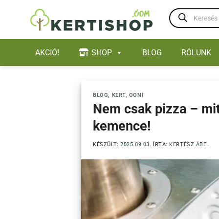
Skip
Products
to
search
content
AKCIÓ!
SHOP
BLOG
RÓLUNK
BLOG
,
KERT
,
OONI
Nem csak pizza – mi
kemence!
KÉSZÜLT:
2025.09.03.
ÍRTA:
KERTÉSZ ÁBEL