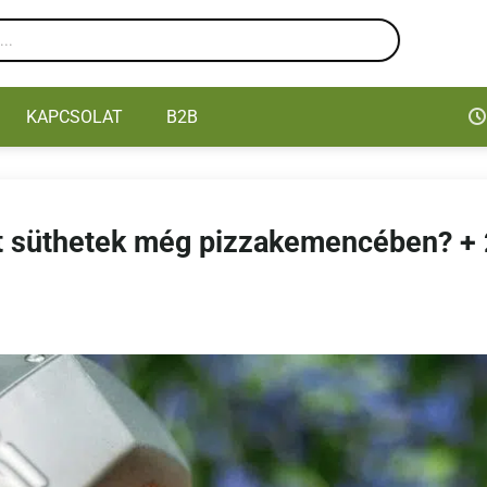
KAPCSOLAT
B2B
t süthetek még pizzakemencében? + 