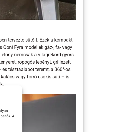
ben tervezte sütőit. Ezek a kompakt,
 Ooni Fyra modellek gáz-, fa- vagy
Az előny nemcsak a világrekord-gyors
yeret, ropogós lepényt, grillezett
- és tésztaalapot teremt, a 360°-os
kalács vagy forró csokis süti – is
k.
olyan
osítók. A