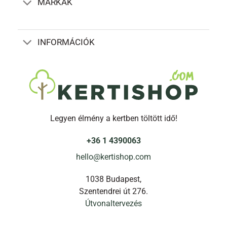
MÁRKÁK
választhatók
választhatók
ki
ki
INFORMÁCIÓK
Legyen élmény a kertben töltött idő!
+36 1 4390063
hello@kertishop.com
1038 Budapest,
Szentendrei út 276.
Útvonaltervezés