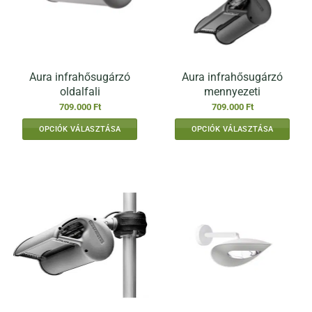
Aura infrahősugárzó
Aura infrahősugárzó
oldalfali
mennyezeti
709.000
Ft
709.000
Ft
OPCIÓK VÁLASZTÁSA
OPCIÓK VÁLASZTÁSA
Ennek
Ennek
a
a
terméknek
terméknek
több
több
variációja
variációja
van.
van.
A
A
változatok
változatok
a
a
termékoldalon
termékoldalon
választhatók
választhatók
ki
ki