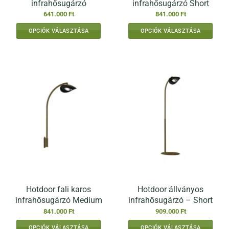
infrahősugárzó
infrahősugárzó Short
641.000
Ft
841.000
Ft
OPCIÓK VÁLASZTÁSA
OPCIÓK VÁLASZTÁSA
Ennek
Ennek
a
a
terméknek
terméknek
több
több
variációja
variációja
van.
van.
A
A
változatok
változatok
a
a
termékoldalon
termékoldalon
választhatók
választhatók
ki
ki
Hotdoor fali karos
Hotdoor állványos
infrahősugárzó Medium
infrahősugárzó – Short
841.000
Ft
909.000
Ft
OPCIÓK VÁLASZTÁSA
OPCIÓK VÁLASZTÁSA