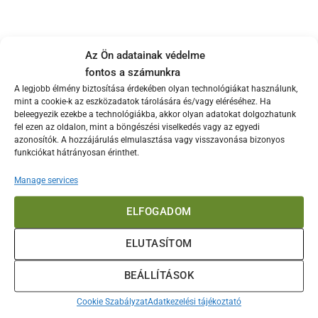
a
a
terméknek
terméknek
több
több
variációja
variációja
Az Ön adatainak védelme
van.
van.
fontos a számunkra
A
A
A legjobb élmény biztosítása érdekében olyan technológiákat használunk,
változatok
változatok
mint a cookie-k az eszközadatok tárolására és/vagy eléréséhez. Ha
a
a
beleegyezik ezekbe a technológiákba, akkor olyan adatokat dolgozhatunk
termékoldalon
termékoldalon
fel ezen az oldalon, mint a böngészési viselkedés vagy az egyedi
választhatók
választhatók
azonosítók. A hozzájárulás elmulasztása vagy visszavonása bizonyos
ki
ki
funkciókat hátrányosan érinthet.
Manage services
HELIOSA 11
HELIOSA 33
infrahősugárzó
infrahősugárzó
ELFOGADOM
106.000
Ft
71.500
Ft
OPCIÓK VÁLASZTÁSA
KOSÁRBA TESZEM
ELUTASÍTOM
Ennek
a
BEÁLLÍTÁSOK
terméknek
Cookie Szabályzat
Adatkezelési tájékoztató
több