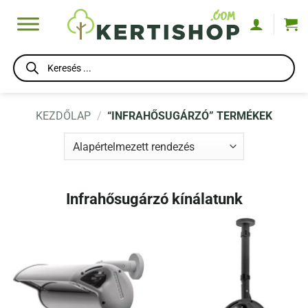
Skip
to
content
Products
search
KEZDŐLAP
/
“INFRAHŐSUGÁRZÓ” TERMÉKEK
Infrahősugárzó kínálatunk