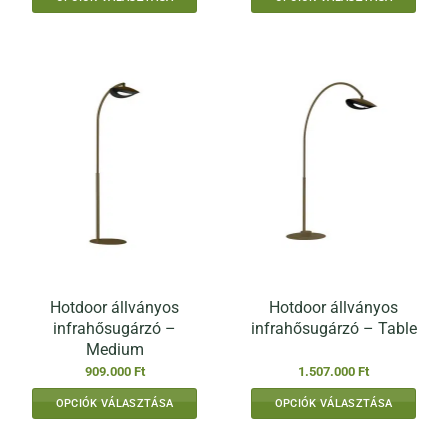
Ennek
Ennek
a
a
terméknek
terméknek
több
több
variációja
variációja
van.
van.
A
A
változatok
változatok
a
a
termékoldalon
termékoldalon
választhatók
választhatók
ki
ki
Hotdoor állványos
Hotdoor állványos
infrahősugárzó –
infrahősugárzó – Table
Medium
909.000
Ft
1.507.000
Ft
OPCIÓK VÁLASZTÁSA
OPCIÓK VÁLASZTÁSA
Ennek
Ennek