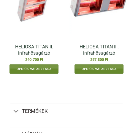
változatok
a
termékoldalon
választhatók
ki
HELIOSA TITAN II.
HELIOSA TITAN III.
infrahősugárzó
infrahősugárzó
240.700
Ft
257.300
Ft
OPCIÓK VÁLASZTÁSA
OPCIÓK VÁLASZTÁSA
Ennek
Ennek
a
a
terméknek
terméknek
több
több
variációja
variációja
van.
van.
TERMÉKEK
A
A
változatok
változatok
a
a
termékoldalon
termékoldalon