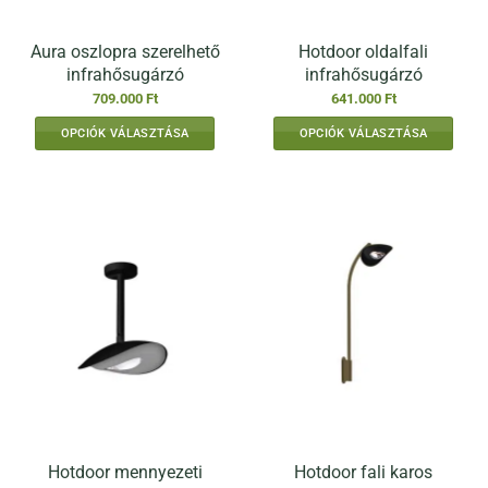
Aura oszlopra szerelhető
Hotdoor oldalfali
infrahősugárzó
infrahősugárzó
709.000
Ft
641.000
Ft
OPCIÓK VÁLASZTÁSA
OPCIÓK VÁLASZTÁSA
Ennek
Ennek
a
a
terméknek
terméknek
több
több
variációja
variációja
van.
van.
A
A
változatok
változatok
a
a
termékoldalon
termékoldalon
választhatók
választhatók
ki
ki
Hotdoor mennyezeti
Hotdoor fali karos