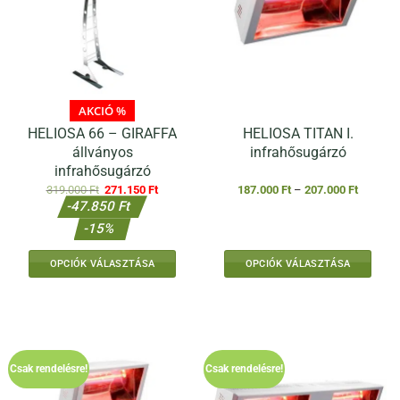
AKCIÓ %
HELIOSA 66 – GIRAFFA
HELIOSA TITAN I.
állványos
infrahősugárzó
infrahősugárzó
Original
Current
Ártartom
319.000
Ft
271.150
Ft
187.000
Ft
–
207.000
Ft
price
price
187.000 
-47.850 Ft
was:
is:
-
319.000 Ft.
271.150 Ft.
207.000 
-15%
OPCIÓK VÁLASZTÁSA
OPCIÓK VÁLASZTÁSA
Ennek
a
terméknek
több
variációja
Csak rendelésre!
Csak rendelésre!
van.
A