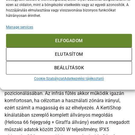
tartható, és esztétikusan rejti el a kisebb nyomokat,
ezen az oldalon, mint a böngészési viselkedés vagy az egyedi azonosítók. A
hozzájárulás elmulasztása vagy visszavonása bizonyos funkciókat
amelyek egy kültéri környezetben természetes módon
hátrányosan érinthet.
előfordulhatnak. A fém váz célja, hogy hosszabb távon is
megbízhatóan tartsa a rá szerelt hősugárzót, miközben a
Manage services
forma nem vesz el a tér hangulatából. Szezonon kívül,
ELFOGADOM
illetve tartósan kedvezőtlen időjárás esetén a felület
megóvása érdekében érdemes védett, száraz helyen tárolni,
ELUTASÍTOM
ha épp nincs használatban.
BEÁLLÍTÁSOK
Fűtési technológia és teljesítmény
A Giraffa állvány nem fűtőtest, viszont közvetlenül hat a
Cookie Szabályzat
Adatkezelési tájékoztató
fűtés élményére azzal, hogy segít a Heliosa 66 megfelelő
pozicionálásában. Az infrás fűtés akkor működik igazán
komfortosan, ha célzottan a használati zónára irányul,
ezért számít a magasság és az elhelyezés. A KertiShop
kínálatában szereplő komplett állványos megoldás
(Heliosa 66 fejegység + Giraffa állvány) esetén a megadott
műszaki adatok között 2000 W teljesítmény, IPX5