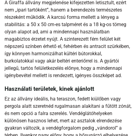
A Giraffa állvány megjelenése kifejezetten letisztult, ezért
nem „ipari tartóként”, hanem a berendezés természetes
részeként működik. A karcsú forma mellett a lényeg a
stabilitás: a 50 x 50 cm-es talpméret és a 18 kg-os tömeg
olyan alapot ad, ami a mindennapi használatban
magabiztos érzetet nyújt. A szinterezett fém felület két
népszerű színben érhető el, fehérben és antracit szürkében,
így könnyen harmonizálhat kültéri bútorokkal,
burkolatokkal vagy akár beltéri enteriőrrel is. A gyártói
jellegű, tartós felületkezelés előnye, hogy a mindennapi
igénybevétel mellett is rendezett, igényes összképet ad.
Használati területek, kinek ajánlott
Ez az állvány ideális, ha teraszon, fedett kiülőben vagy
pergola alatt szeretnéd rugalmasan alakítani a fűtött zónát,
és nem opció a falra szerelés. Vendéglátóhelyeken
különösen hasznos lehet, mert az asztalok elrendezése
gyakran változik, a vendégforgalom pedig „vándorol” a
térben. Ilyenkor nagy előny, hogy a hősugárzó elhelyezése