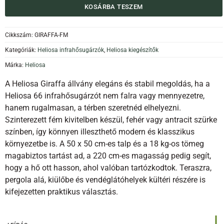
KOSÁRBA TESZEM
Cikkszám:
GIRAFFA-FM
Kategóriák:
Heliosa infrahősugárzók
,
Heliosa kiegészítők
Márka:
Heliosa
A Heliosa Giraffa állvány elegáns és stabil megoldás, ha a
Heliosa 66 infrahősugárzót nem falra vagy mennyezetre,
hanem rugalmasan, a térben szeretnéd elhelyezni.
Szinterezett fém kivitelben készül, fehér vagy antracit szürke
színben, így könnyen illeszthető modern és klasszikus
környezetbe is. A 50 x 50 cm-es talp és a 18 kg-os tömeg
magabiztos tartást ad, a 220 cm-es magasság pedig segít,
hogy a hő ott hasson, ahol valóban tartózkodtok. Teraszra,
pergola alá, kiülőbe és vendéglátóhelyek kültéri részére is
kifejezetten praktikus választás.