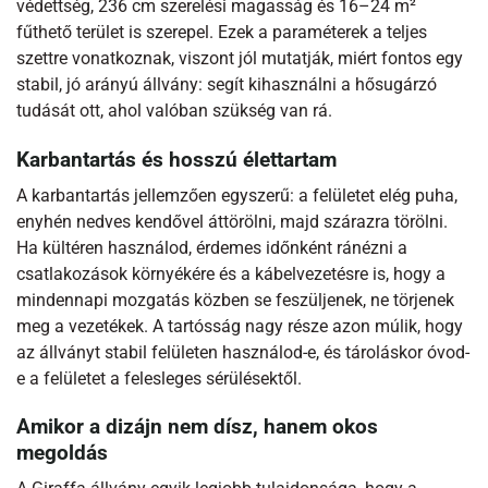
védettség, 236 cm szerelési magasság és 16–24 m²
fűthető terület is szerepel. Ezek a paraméterek a teljes
szettre vonatkoznak, viszont jól mutatják, miért fontos egy
stabil, jó arányú állvány: segít kihasználni a hősugárzó
tudását ott, ahol valóban szükség van rá.
Karbantartás és hosszú élettartam
A karbantartás jellemzően egyszerű: a felületet elég puha,
enyhén nedves kendővel áttörölni, majd szárazra törölni.
Ha kültéren használod, érdemes időnként ránézni a
csatlakozások környékére és a kábelvezetésre is, hogy a
mindennapi mozgatás közben se feszüljenek, ne törjenek
meg a vezetékek. A tartósság nagy része azon múlik, hogy
az állványt stabil felületen használod-e, és tároláskor óvod-
e a felületet a felesleges sérülésektől.
Amikor a dizájn nem dísz, hanem okos
megoldás