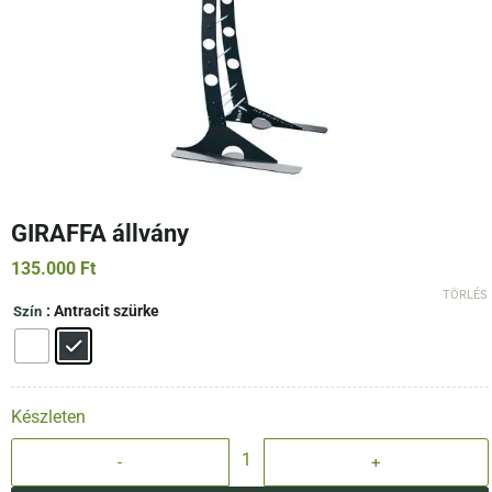
GIRAFFA állvány
135.000
Ft
TÖRLÉS
: Antracit szürke
Szín
Készleten
GIRAFFA állvány mennyiség