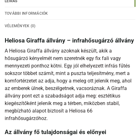
LEÍRÁS
TOVÁBBI INFORMÁCIÓK
VÉLEMÉNYEK (0)
Heliosa Giraffa állvány – infrahősugárzó állvány
A Heliosa Giraffa állvány azoknak készült, akik a
hősugárzó kényelmét nem szeretnék egy fix fali vagy
mennyezeti ponthoz kötni. Egy jól elhelyezett infrás fűtés
sokszor többet számít, mint a puszta teljesítmény, mert a
komfortérzetet az adja, hogy a meleg ott jelenik meg, ahol
az emberek ülnek, beszélgetnek, vacsoráznak. A Giraffa
állvány pont ezt a szabadságot adja meg: esztétikus
kiegészítőként jelenik meg a térben, miközben stabil,
megbízható alapot biztosít a Heliosa 66
infrahősugárzóhoz.
Az állvány fő tulajdonságai és előnyei