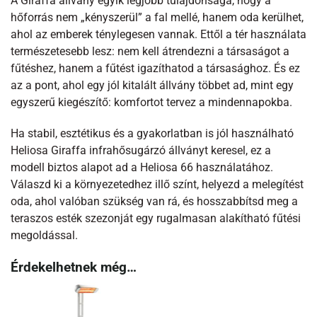
A Giraffa állvány egyik legjobb tulajdonsága, hogy a
hőforrás nem „kényszerül” a fal mellé, hanem oda kerülhet,
ahol az emberek ténylegesen vannak. Ettől a tér használata
természetesebb lesz: nem kell átrendezni a társaságot a
fűtéshez, hanem a fűtést igazíthatod a társasághoz. És ez
az a pont, ahol egy jól kitalált állvány többet ad, mint egy
egyszerű kiegészítő: komfortot tervez a mindennapokba.
Ha stabil, esztétikus és a gyakorlatban is jól használható
Heliosa Giraffa infrahősugárzó állványt keresel, ez a
modell biztos alapot ad a Heliosa 66 használatához.
Válaszd ki a környezetedhez illő színt, helyezd a melegítést
oda, ahol valóban szükség van rá, és hosszabbítsd meg a
teraszos esték szezonját egy rugalmasan alakítható fűtési
megoldással.
Érdekelhetnek még…