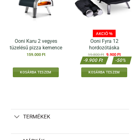
a
a
termékoldalon
termékoldalon
választhatók
választhatók
ki
ki
AKCIÓ %
Ooni Karu 2 vegyes
Ooni Fyra 12
tüzelésű pizza kemence
hordozótáska
Original
Current
159.000
Ft
19.800
Ft
9.900
Ft
price
price
-9.900 Ft
-50%
was:
is:
19.800 Ft.
9.900 Ft.
KOSÁRBA TESZEM
KOSÁRBA TESZEM
TERMÉKEK