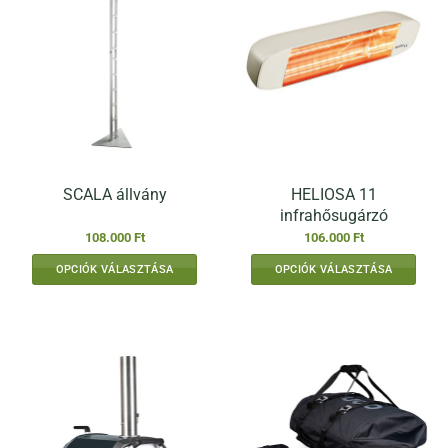
HELIOSA 11
SCALA állvány
infrahősugárzó
108.000
Ft
106.000
Ft
OPCIÓK VÁLASZTÁSA
OPCIÓK VÁLASZTÁSA
Ennek
Ennek
a
a
terméknek
terméknek
több
több
variációja
variációja
van.
van.
A
A
változatok
változatok