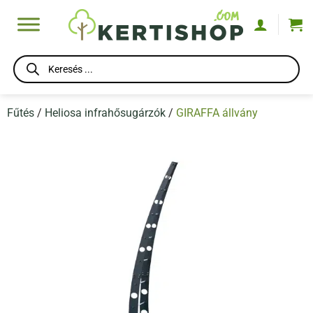
Skip
to
content
Products
search
Fűtés
/
Heliosa infrahősugárzók
/
GIRAFFA állvány