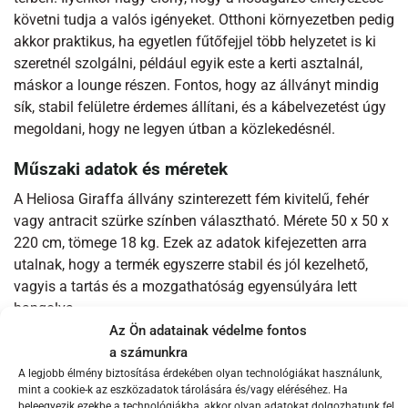
követni tudja a valós igényeket. Otthoni környezetben pedig
akkor praktikus, ha egyetlen fűtőfejjel több helyzetet is ki
szeretnél szolgálni, például egyik este a kerti asztalnál,
máskor a lounge részen. Fontos, hogy az állványt mindig
sík, stabil felületre érdemes állítani, és a kábelvezetést úgy
megoldani, hogy ne legyen útban a közlekedésnél.
Műszaki adatok és méretek
A Heliosa Giraffa állvány szinterezett fém kivitelű, fehér
vagy antracit szürke színben választható. Mérete 50 x 50 x
220 cm, tömege 18 kg. Ezek az adatok kifejezetten arra
utalnak, hogy a termék egyszerre stabil és jól kezelhető,
vagyis a tartás és a mozgathatóság egyensúlyára lett
hangolva.
Az Ön adatainak védelme fontos
Anyaghasználat és tartósság
a számunkra
A legjobb élmény biztosítása érdekében olyan technológiákat használunk,
A porfestett, szinterezett felület a mindennapi használat
mint a cookie-k az eszközadatok tárolására és/vagy eléréséhez. Ha
szempontjából kifejezetten előnyös, mert könnyen tisztán
beleegyezik ezekbe a technológiákba, akkor olyan adatokat dolgozhatunk fel