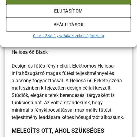
maximalizált hőleadási tulajdonságok és a speciális
infracső teszik egyedivé az infrahősugárzók között a
ELUTASÍTOM
HELIOSA® Serie 9 kollekciót. Bluetooth
technológiával akár telefonodról is irányíthatod. A
BEÁLLÍTÁSOK
speciális Whitescreen fehér üveg a fényszennyezés
Cookie Szabályzat
Adatkezelési tájékoztató
95%-át kiszűri.
Heliosa 66 Black
Design és fűtés fény nélkül. Elektromos Heliosa
infrahősugárzó magas fűtési teljesítménnyel és
alacsony fogyasztással. A Heliosa 66 Fekete széria
matt színben kifejezetten design céllal készült.
Stúdiók, elegáns terek berendezési tárgyaként is
funkcionálhat. Az volt a szándékunk, hogy
minimális fénykibocsátással maximális fűtési
teljesítmény leadására képes hősugárzót alkossunk.
MELEGÍTS OTT, AHOL SZÜKSÉGES