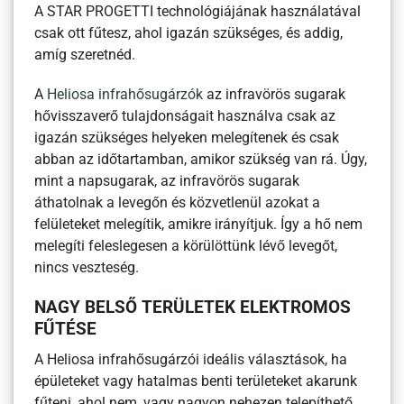
A STAR PROGETTI technológiájának használatával
csak ott fűtesz, ahol igazán szükséges, és addig,
amíg szeretnéd.
A
Heliosa infrahősugárzók
az infravörös sugarak
hővisszaverő tulajdonságait használva csak az
igazán szükséges helyeken melegítenek és csak
abban az időtartamban, amikor szükség van rá. Úgy,
mint a napsugarak, az infravörös sugarak
áthatolnak a levegőn és közvetlenül azokat a
felületeket melegítik, amikre irányítjuk. Így a hő nem
melegíti feleslegesen a körülöttünk lévő levegőt,
nincs veszteség.
NAGY BELSŐ TERÜLETEK ELEKTROMOS
FŰTÉSE
A Heliosa infrahősugárzói ideális választások, ha
épületeket vagy hatalmas benti területeket akarunk
fűteni, ahol nem, vagy nagyon nehezen telepíthető