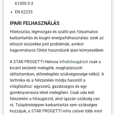
61000-3-3
EN 62233
IPARI FELHASZNÁLÁS
Hőeloszlás, légmozgás és szálló por, folyamatos
karbantartás és kiugró energiafelhasználás: ezek az
először eszünkbe jutó problémák, amikor
hagyományos fűtést használunk ipari környezetben.
A STAR PROGETTI Heliosa
infrahősugárzói
csak a
kívánt területet melegítik, meghatározott
időtartamban, előmelegítés szükségessége nélkül. A
technika és a felszerelés módja hasonlít a
világításhoz: egyszerű, gazdaságos és egy
gombnyomásra lehet melegíteni. Csak oda kell
felszerelni a hősugárzót, ahol igazán szükség van
rá. Tulajdonképpen karbantartás sem szükséges
hozzájuk, a STAR PROGETTI infra csövei több mint