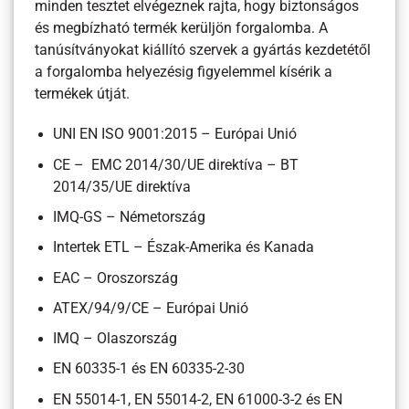
minden tesztet elvégeznek rajta, hogy biztonságos
és megbízható termék kerüljön forgalomba. A
tanúsítványokat kiállító szervek a gyártás kezdetétől
a forgalomba helyezésig figyelemmel kísérik a
termékek útját.
UNI EN ISO 9001:2015 – Európai Unió
CE – EMC 2014/30/UE direktíva – BT
2014/35/UE direktíva
IMQ-GS – Németország
Intertek ETL – Észak-Amerika és Kanada
EAC – Oroszország
ATEX/94/9/CE – Európai Unió
IMQ – Olaszország
EN 60335-1 és EN 60335-2-30
EN 55014-1, EN 55014-2, EN 61000-3-2 és EN