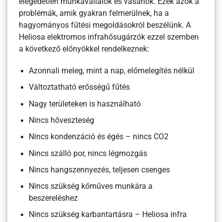
elégedetlen munkavállalók és vásárlók. Ezek azok a
problémák, amik gyakran felmerülnek, ha a
hagyományos fűtési megoldásokról beszélünk. A
Heliosa elektromos infrahősugárzók ezzel szemben
a következő előnyökkel rendelkeznek:
Azonnali meleg, mint a nap, előmelegítés nélkül
Változtatható erősségű fűtés
Nagy területeken is használható
Nincs hőveszteség
Nincs kondenzáció és égés – nincs CO2
Nincs szálló por, nincs légmozgás
Nincs hangszennyezés, teljesen csenges
Nincs szükség kőműves munkára a
beszereléshez
Nincs szükség karbantartásra – Heliosa infra