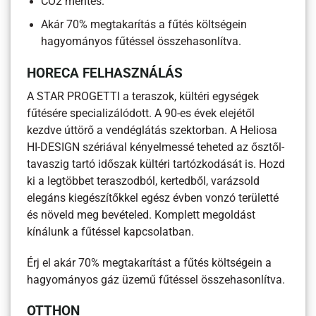
CO2 mentes.
Akár 70% megtakarítás a fűtés költségein
hagyományos fűtéssel összehasonlítva.
HORECA FELHASZNÁLÁS
A STAR PROGETTI a teraszok, kültéri egységek
fűtésére specializálódott. A 90-es évek elejétől
kezdve úttörő a vendéglátás szektorban. A Heliosa
HI-DESIGN szériával kényelmessé teheted az ősztől-
tavaszig tartó időszak kültéri tartózkodását is. Hozd
ki a legtöbbet teraszodból, kertedből, varázsold
elegáns kiegészítőkkel egész évben vonzó területté
és növeld meg bevételed. Komplett megoldást
kínálunk a fűtéssel kapcsolatban.
Érj el akár 70% megtakarítást a fűtés költségein a
hagyományos gáz üzemű fűtéssel összehasonlítva.
OTTHON