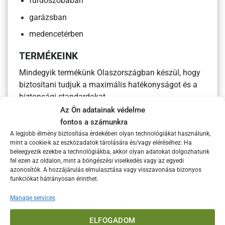
fürdőszobában
garázsban
medencetérben
TERMÉKEINK
Mindegyik termékünk Olaszországban készül, hogy
biztosítani tudjuk a maximális hatékonyságot és a
biztonsági standardokat.
Az Ön adatainak védelme
A Heliosa infrahősugárzóval ott és akkor fűthetsz,
fontos a számunkra
amikor szeretnél. Infrahősugárzóink az infravörös
A legjobb élmény biztosítása érdekében olyan technológiákat használunk,
sugarak visszaverődő képességeit használják. Mint
mint a cookie-k az eszközadatok tárolására és/vagy eléréséhez. Ha
beleegyezik ezekbe a technológiákba, akkor olyan adatokat dolgozhatunk
a nap,
fel ezen az oldalon, mint a böngészési viselkedés vagy az egyedi
azonosítók. A hozzájárulás elmulasztása vagy visszavonása bizonyos
MODELLEK
funkciókat hátrányosan érinthet.
Serie 9
Manage services
Préselt alumínium test, legújabb design,
ELFOGADOM