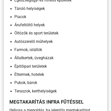
Egészségügyi és fitness épületek
Tároló helyiségek
Piacok
Árufeltöltő helyek
Öltözők és sport területek
Autószerelő műhelyek
Farmok, istállók
Állatkertek, üvegházak
Építőipari területek
Éttermek, hotelek
Pubok, bárok
Teraszok, kerthelyiségek
MEGTAKARÍTÁS INFRA FŰTÉSSEL
Heliosa a megoldás, ha jelentős megtakarítást