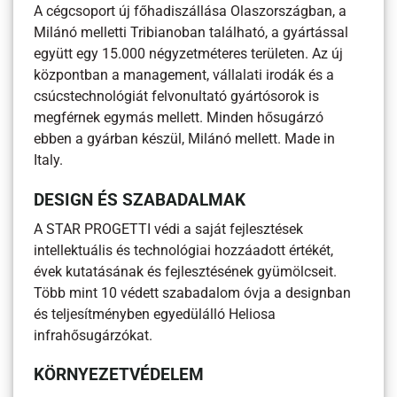
A cégcsoport új főhadiszállása Olaszországban, a
Milánó melletti Tribianoban található, a gyártással
együtt egy 15.000 négyzetméteres területen. Az új
központban a management, vállalati irodák és a
csúcstechnológiát felvonultató gyártósorok is
megférnek egymás mellett. Minden hősugárzó
ebben a gyárban készül, Milánó mellett. Made in
Italy.
DESIGN ÉS SZABADALMAK
A STAR PROGETTI védi a saját fejlesztések
intellektuális és technológiai hozzáadott értékét,
évek kutatásának és fejlesztésének gyümölcseit.
Több mint 10 védett szabadalom óvja a designban
és teljesítményben egyedülálló Heliosa
infrahősugárzókat.
KÖRNYEZETVÉDELEM