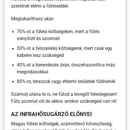
szeretnél elérni a fűtéseddel.
Megtakaríthasz akár:
70%-ot a fűtési költségeken, mert a fűtés
irányított és azonnali
50%-ot a felszerelés költségeink, mert csak egy
kábelre lesz szükséged
40%-ot a berendezés árán, összehasonlítva más
megoldásokkal
80%-ot, teraszok vagy éttermi területek fűtésénél
Számolj utána te is, ne fűtsd a levegőt feleslegesen!
Fűts azonnal ott és akkor, amikor szükséged van rá!
AZ INFRAHŐSUGÁRZÓ ELŐNYEI
Magas fűtési költségek, számottevő hőveszteség,