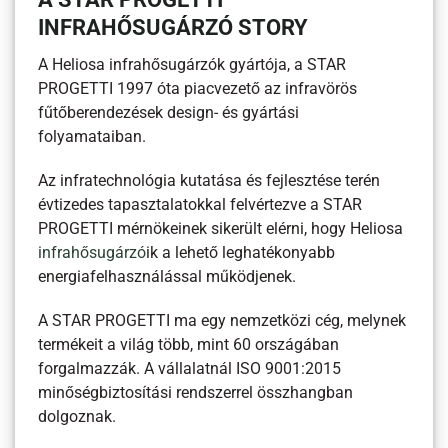
INFRAHŐSUGÁRZÓ STORY
A Heliosa infrahősugárzók gyártója, a STAR
PROGETTI 1997 óta piacvezető az infravörös
fűtőberendezések design- és gyártási
folyamataiban.
Az infratechnológia kutatása és fejlesztése terén
évtizedes tapasztalatokkal felvértezve a STAR
PROGETTI mérnökeinek sikerült elérni, hogy Heliosa
infrahősugárzó
ik a lehető leghatékonyabb
energiafelhasználással működjenek.
A STAR PROGETTI ma egy nemzetközi cég, melynek
termékeit a világ több, mint 60 országában
forgalmazzák. A vállalatnál ISO 9001:2015
minőségbiztosítási rendszerrel összhangban
dolgoznak.