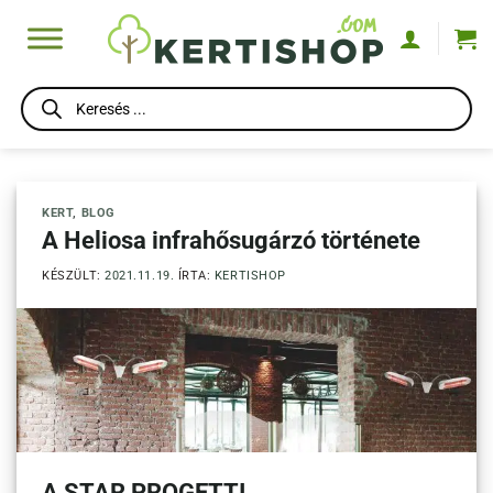
Skip
to
content
Products
search
KERT
,
BLOG
A Heliosa infrahősugárzó története
KÉSZÜLT:
2021.11.19.
ÍRTA:
KERTISHOP
A STAR PROGETTI