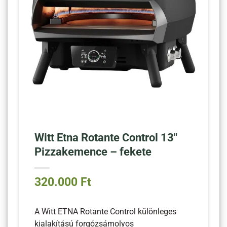
Witt Etna Rotante Control 13″
Pizzakemence – fekete
320.000
Ft
A Witt ETNA Rotante Control különleges
A
kialakítású forgózsámolyos
k