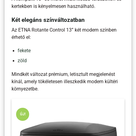
kertekben is kényelmesen használható.
Két elegáns színváltozatban
Az ETNA Rotante Control 13” két modern színben
érhető el:
fekete
zöld
Mindkét változat prémium, letisztult megjelenést
kínál, amely tökéletesen illeszkedik modern kültéri
környezetbe.
ÚJ!
Ú