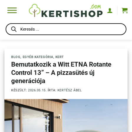
Skip
to
content
Products
search
BLOG
,
EGYÉB KATEGÓRIA
,
KERT
Bemutatkozik a Witt ETNA Rotante
Control 13” – A pizzasütés új
generációja
KÉSZÜLT:
2026.05.15.
ÍRTA:
KERTÉSZ ÁBEL