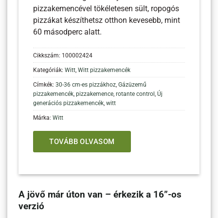
pizzakemencével tökéletesen sült, ropogós
p
pizzákat készíthetsz otthon kevesebb, mint
p
60 másodperc alatt.
6
Cikkszám:
100002424
C
Kategóriák:
Witt
,
Witt pizzakemencék
K
Címkék:
30-36 cm-es pizzákhoz
,
Gázüzemű
C
pizzakemencék
,
pizzakemence
,
rotante control
,
Új
p
generációs pizzakemencék
,
witt
g
Márka:
Witt
M
TOVÁBB OLVASOM
A jövő már úton van – érkezik a 16”-os
verzió