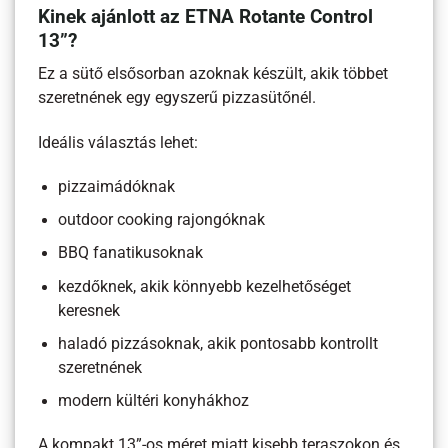
Kinek ajánlott az ETNA Rotante Control
13”?
Ez a sütő elsősorban azoknak készült, akik többet
szeretnének egy egyszerű pizzasütőnél.
Ideális választás lehet:
pizzaimádóknak
outdoor cooking rajongóknak
BBQ fanatikusoknak
kezdőknek, akik könnyebb kezelhetőséget
keresnek
haladó pizzásoknak, akik pontosabb kontrollt
szeretnének
modern kültéri konyhákhoz
A kompakt 13”-os méret miatt kisebb teraszokon és