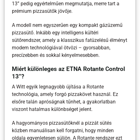
13” pedig egyértelműen megmutatja, merre tart a
prémium pizzasütők jövője.
A modell nem egyszerűen egy kompakt gázüzemű
pizzasütő. Inkább egy intelligens kültéri
sütőrendszer, amely a klasszikus fatüzelésű élményt
modern technológiával ötvözi – gyorsabban,
precízebben és sokkal kényelmesebben.
Miért különleges az ETNA Rotante Control
13”?
A Witt egyik legnagyobb újítása a Rotante
technológia, amely forgó pizzakövet használ. Ez
elsőre talán apróságnak tűnhet, a gyakorlatban
viszont hatalmas különbséget jelent.
A hagyományos pizzasütőknél a pizzát sütés
közben manuálisan kell forgatni, hogy minden
oldala egyenletesen süljön. A Rotante rendszer ezt