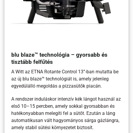
blu blaze™ technológia – gyorsabb és
tisztább felfűtés
A Witt az ETNA Rotante Control 13”-ban mutatta be
az új blu blaze™ technológiát is, amely jelenleg
egyedülálló megoldás a pizzasütők piacán.
A rendszer induláskor intenzív kék lángot használ az
első 10–15 percben, amely sokkal gyorsabban és
hatékonyabban melegíti fel a sütőt. Ezután a láng
automatikusan vált hagyományos sárga gázlángra,
amely stabil sütési környezetet biztosít.