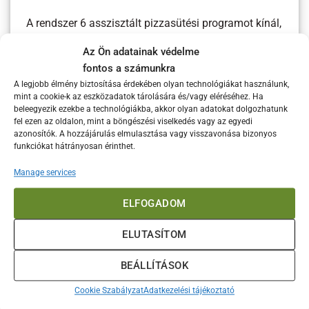
A rendszer 6 asszisztált pizzasütési programot kínál,
de természetesen teljes manuális vezérlés is elérhető
Az Ön adatainak védelme
azok számára, akik szeretnek kísérletezni.
fontos a számunkra
A legjobb élmény biztosítása érdekében olyan technológiákat használunk,
Nem csak pizzára
mint a cookie-k az eszközadatok tárolására és/vagy eléréséhez. Ha
Az ETNA Rotante Control 13” egyik legnagyobb
beleegyezik ezekbe a technológiákba, akkor olyan adatokat dolgozhatunk
fel ezen az oldalon, mint a böngészési viselkedés vagy az egyedi
előnye a sokoldalúság. A pontos hőszabályozás
azonosítók. A hozzájárulás elmulasztása vagy visszavonása bizonyos
miatt nemcsak klasszikus nápolyi pizzák
funkciókat hátrányosan érinthet.
készíthetők benne.
Manage services
Kiváló választás lehet:
ELFOGADOM
focacciához
ELUTASÍTOM
deep dish pizzához
BEÁLLÍTÁSOK
Detroit stílusú pizzákhoz
húsokhoz
Cookie Szabályzat
Adatkezelési tájékoztató