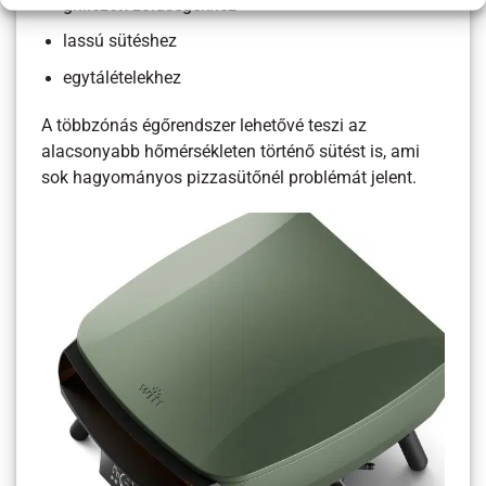
grillezett zöldségekhez
lassú sütéshez
egytálételekhez
A többzónás égőrendszer lehetővé teszi az
alacsonyabb hőmérsékleten történő sütést is, ami
sok hagyományos pizzasütőnél problémát jelent.