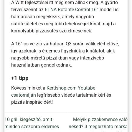
A Witt fejlesztései itt még nem állnak meg. A gyártó
tervei szerint az
ETNA Rotante Control 16”
modell is
hamarosan megérkezik, amely nagyobb
sütőfelületet és még több lehetőséget kínál majd a
komolyabb pizzasütés szerelmeseinek.
A 16”-os verzió várhatóan Q3 során válik elérhetővé,
így azoknak is érdemes figyelniük a kínálatot, akik
nagyobb méretű pizzákban vagy intenzívebb
használatban gondolkodnak.
+1 tipp
Kövess minket a
Kertishop.com Youtube
csatornáján
legfrissebb videós tartalmainkért és
pizzás inspirációért!
10 grill kiegészítő, amit
Melyik pizzakemence való
minden szezonra érdemes
neked? 3 megbízható márka