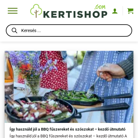
Skip
to
content
Products
search
Így használd jól a BBQ fűszereket és szószokat – kezdő útmutató
Így használd jól a BBQ fűszereket és szószokat – kezdő útmutató A