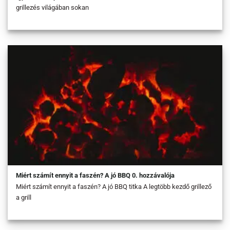
grillezés világában sokan
Miért számít ennyit a faszén? A jó BBQ 0. hozzávalója
Miért számít ennyit a faszén? A jó BBQ titka A legtöbb kezdő grillező
a grill