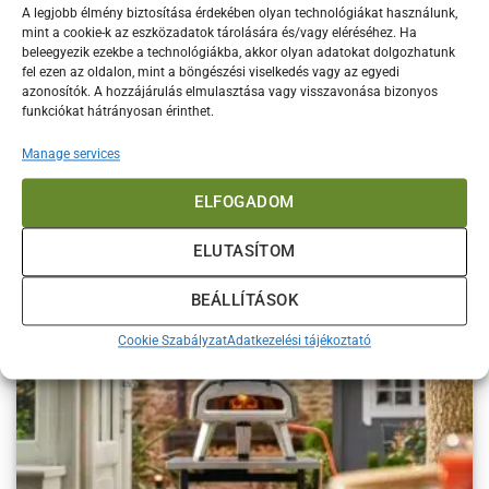
A legjobb élmény biztosítása érdekében olyan technológiákat használunk,
mint a cookie-k az eszközadatok tárolására és/vagy eléréséhez. Ha
beleegyezik ezekbe a technológiákba, akkor olyan adatokat dolgozhatunk
fel ezen az oldalon, mint a böngészési viselkedés vagy az egyedi
azonosítók. A hozzájárulás elmulasztása vagy visszavonása bizonyos
funkciókat hátrányosan érinthet.
Ooni öntöttvas kiegésztők – 4 univerzális termék
Manage services
Az öntöttvas szerepe az extrém hőmérsékleten Az Ooni kemencék
egyik legfontosabb jellemzője, hogy képesek akár
ELFOGADOM
ELUTASÍTOM
BEÁLLÍTÁSOK
Cookie Szabályzat
Adatkezelési tájékoztató