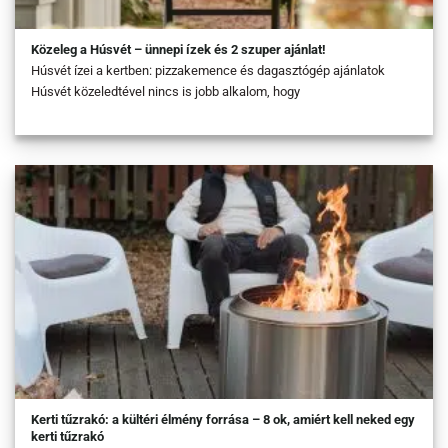
Közeleg a Húsvét – ünnepi ízek és 2 szuper ajánlat!
Húsvét ízei a kertben: pizzakemence és dagasztógép ajánlatok
Húsvét közeledtével nincs is jobb alkalom, hogy
Kerti tűzrakó: a kültéri élmény forrása – 8 ok, amiért kell neked egy
kerti tűzrakó