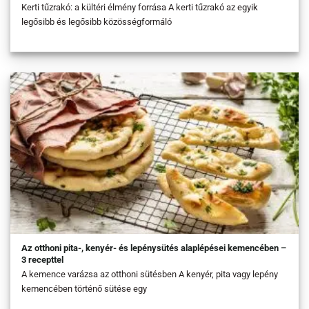
Kerti tűzrakó: a kültéri élmény forrása A kerti tűzrakó az egyik
legősibb és legősibb közösségformáló
Az otthoni pita-, kenyér- és lepénysütés alaplépései kemencében –
3 recepttel
A kemence varázsa az otthoni sütésben A kenyér, pita vagy lepény
kemencében történő sütése egy