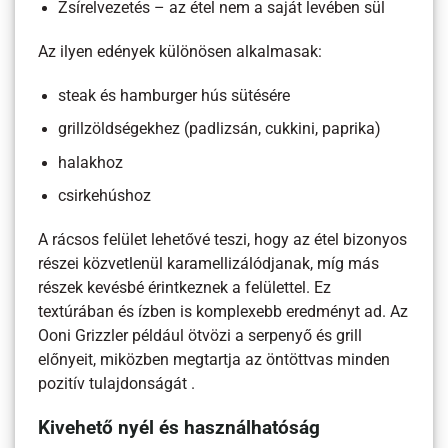
Zsírelvezetés – az étel nem a saját levében sül
Az ilyen edények különösen alkalmasak:
steak és hamburger hús sütésére
grillzöldségekhez (padlizsán, cukkini, paprika)
halakhoz
csirkehúshoz
A rácsos felület lehetővé teszi, hogy az étel bizonyos
részei közvetlenül karamellizálódjanak, míg más
részek kevésbé érintkeznek a felülettel. Ez
textúrában és ízben is komplexebb eredményt ad. Az
Ooni Grizzler például ötvözi a serpenyő és grill
előnyeit, miközben megtartja az öntöttvas minden
pozitív tulajdonságát .
Kivehető nyél és használhatóság