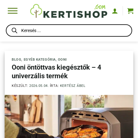
Skip
to
content
Products
search
BLOG
,
EGYÉB KATEGÓRIA
,
OONI
Ooni öntöttvas kiegésztők – 4
univerzális termék
KÉSZÜLT:
2026.05.04.
ÍRTA:
KERTÉSZ ÁBEL