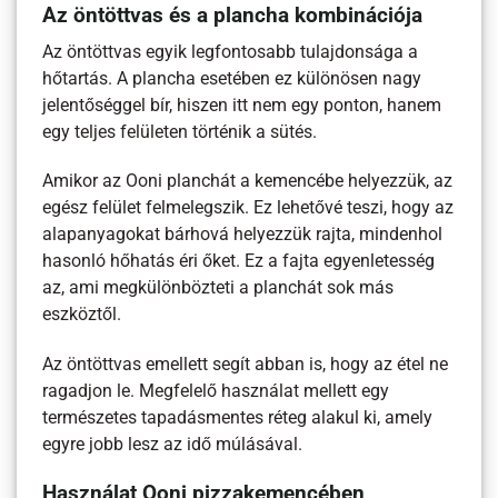
Az öntöttvas és a plancha kombinációja
Az öntöttvas egyik legfontosabb tulajdonsága a
hőtartás. A plancha esetében ez különösen nagy
jelentőséggel bír, hiszen itt nem egy ponton, hanem
egy teljes felületen történik a sütés.
Amikor az Ooni planchát a kemencébe helyezzük, az
egész felület felmelegszik. Ez lehetővé teszi, hogy az
alapanyagokat bárhová helyezzük rajta, mindenhol
hasonló hőhatás éri őket. Ez a fajta egyenletesség
az, ami megkülönbözteti a planchát sok más
eszköztől.
Az öntöttvas emellett segít abban is, hogy az étel ne
ragadjon le. Megfelelő használat mellett egy
természetes tapadásmentes réteg alakul ki, amely
egyre jobb lesz az idő múlásával.
Használat Ooni pizzakemencében