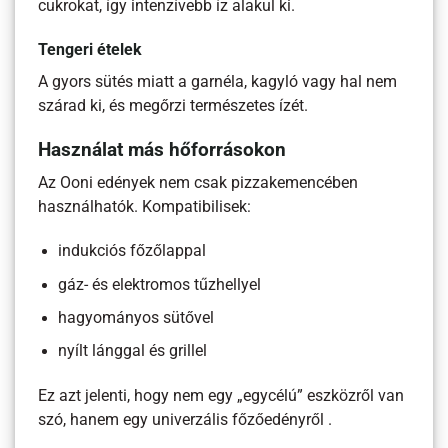
cukrokat, így intenzívebb íz alakul ki.
Tengeri ételek
A gyors sütés miatt a garnéla, kagyló vagy hal nem
szárad ki, és megőrzi természetes ízét.
Használat más hőforrásokon
Az Ooni edények nem csak pizzakemencében
használhatók. Kompatibilisek:
indukciós főzőlappal
gáz- és elektromos tűzhellyel
hagyományos sütővel
nyílt lánggal és grillel
Ez azt jelenti, hogy nem egy „egycélú” eszközről van
szó, hanem egy univerzális főzőedényről .