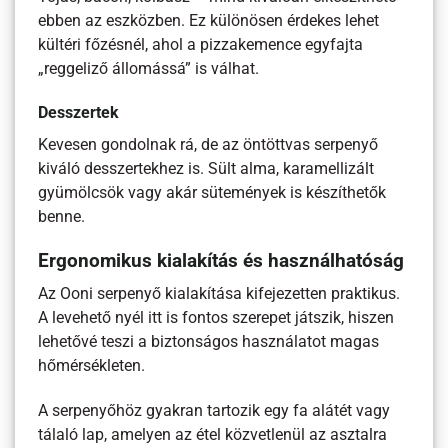
ebben az eszközben. Ez különösen érdekes lehet
kültéri főzésnél, ahol a pizzakemence egyfajta
„reggeliző állomássá” is válhat.
Desszertek
Kevesen gondolnak rá, de az öntöttvas serpenyő
kiváló desszertekhez is. Sült alma, karamellizált
gyümölcsök vagy akár sütemények is készíthetők
benne.
Ergonomikus kialakítás és használhatóság
Az Ooni serpenyő kialakítása kifejezetten praktikus.
A levehető nyél itt is fontos szerepet játszik, hiszen
lehetővé teszi a biztonságos használatot magas
hőmérsékleten.
A serpenyőhöz gyakran tartozik egy fa alátét vagy
tálaló lap, amelyen az étel közvetlenül az asztalra