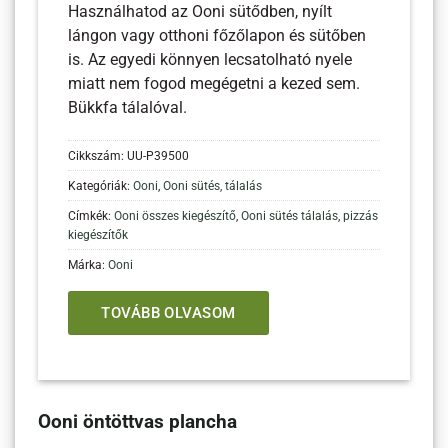
Használhatod az Ooni sütődben, nyílt
lángon vagy otthoni főzőlapon és sütőben
is. Az egyedi könnyen lecsatolható nyele
miatt nem fogod megégetni a kezed sem.
Bükkfa tálalóval.
Cikkszám:
UU-P39500
Kategóriák:
Ooni
,
Ooni sütés, tálalás
Címkék:
Ooni összes kiegészítő
,
Ooni sütés tálalás
,
pizzás
kiegészítők
Márka:
Ooni
TOVÁBB OLVASOM
Ooni öntöttvas plancha