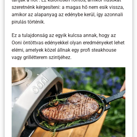
tartják a hőt . Ez különösen fontos, amikor húsokat
szeretnénk kérgesíteni: a magas hő nem esik vissza,
amikor az alapanyag az edénybe kerül, így azonnali
pirulás történik.
Ez a tulajdonság az egyik kulcsa annak, hogy az
Ooni öntöttvas edényekkel olyan eredményeket lehet
elérni, amelyek közel állnak egy profi steakhouse
vagy grillétterem szintjéhez.