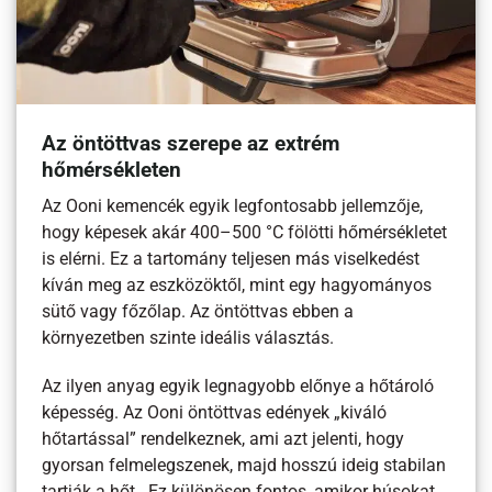
Az öntöttvas szerepe az extrém
hőmérsékleten
Az Ooni kemencék egyik legfontosabb jellemzője,
hogy képesek akár 400–500 °C fölötti hőmérsékletet
is elérni. Ez a tartomány teljesen más viselkedést
kíván meg az eszközöktől, mint egy hagyományos
sütő vagy főzőlap. Az öntöttvas ebben a
környezetben szinte ideális választás.
Az ilyen anyag egyik legnagyobb előnye a hőtároló
képesség. Az Ooni öntöttvas edények „kiváló
hőtartással” rendelkeznek, ami azt jelenti, hogy
gyorsan felmelegszenek, majd hosszú ideig stabilan