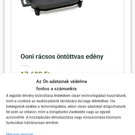
Ooni rácsos öntöttvas edény
17.600
Ft
Az Ön adatainak védelme
fontos a számunkra
Az Ooni rácsos öntöttvas edény a prémium
A legjobb élmény biztosítása érdekében olyan technológiákat használunk,
kategóriás konyhai eszközök egyik
mint a cookie-k az eszközadatok tárolására és/vagy eléréséhez. Ha
legjobbja, amelyet grillezéshez és sütéshez
beleegyezik ezekbe a technológiákba, akkor olyan adatokat dolgozhatunk
fel ezen az oldalon, mint a böngészési viselkedés vagy az egyedi
terveztek. Ez az edény nemcsak a
azonosítók. A hozzájárulás elmulasztása vagy visszavonása bizonyos
tartósságáról és kiváló hővezetéséről híres,
funkciókat hátrányosan érinthet.
hanem sokoldalú használati lehetőségeiről
Manage services