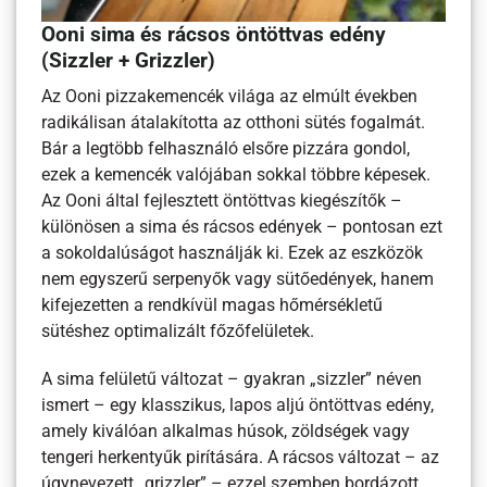
Ooni sima és rácsos öntöttvas edény
(Sizzler + Grizzler)
Az Ooni pizzakemencék világa az elmúlt években
radikálisan átalakította az otthoni sütés fogalmát.
Bár a legtöbb felhasználó elsőre pizzára gondol,
ezek a kemencék valójában sokkal többre képesek.
Az Ooni által fejlesztett öntöttvas kiegészítők –
különösen a sima és rácsos edények – pontosan ezt
a sokoldalúságot használják ki. Ezek az eszközök
nem egyszerű serpenyők vagy sütőedények, hanem
kifejezetten a rendkívül magas hőmérsékletű
sütéshez optimalizált főzőfelületek.
A sima felületű változat – gyakran „sizzler” néven
ismert – egy klasszikus, lapos aljú öntöttvas edény,
amely kiválóan alkalmas húsok, zöldségek vagy
tengeri herkentyűk pirítására. A rácsos változat – az
úgynevezett „grizzler” – ezzel szemben bordázott