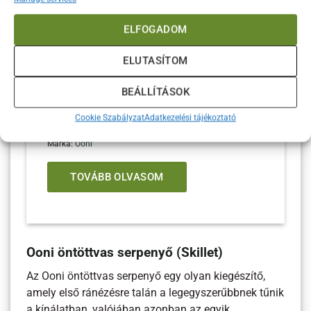
is, legyen szó húsok sütéséről, zöldségek
grillezéséről vagy akár pizzák
ELFOGADOM
előkészítéséről.
ELUTASÍTOM
Cikkszám:
UU-P1AA00
Kategóriák:
Ooni
,
Ooni sütés, tálalás
BEÁLLÍTÁSOK
Címkék:
Ooni összes kiegészítő
,
Ooni sütés tálalás
,
pizzás
Cookie Szabályzat
Adatkezelési tájékoztató
kiegészítők
Márka:
Ooni
TOVÁBB OLVASOM
Ooni öntöttvas serpenyő (Skillet)
Az Ooni öntöttvas serpenyő egy olyan kiegészítő,
amely első ránézésre talán a legegyszerűbbnek tűnik
a kínálatban, valójában azonban az egyik