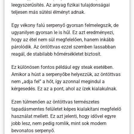
leegyszerűsítés. Az anyag fizikai tulajdonságai
teljesen más sütési élményt adnak.
Egy vékony falú serpenyő gyorsan felmelegszik, de
ugyanilyen gyorsan le is hűl. Ez azt eredményezi,
hogy az étel nem sül megfelelően, hanem inkább
párolódik. Az öntöttvas ezzel szemben lassabban
reagál, de stabilabb hőmérsékletet biztosít.
Ez különösen fontos például egy steak esetében.
Amikor a húst a serpenyőbe helyezzük, az öntöttvas
nem „adja fel” a hőt, így azonnal megindul a
kérgesedés. Ez az a pont, ahol az ízek kialakulnak.
Ezen túlmenően az öntöttvas természetes
tapadásmentes felületet képes kialakítani megfelelő
használat mellett. Ez azt jelenti, hogy idővel egyre
jobb lesz, nem pedig romlik, mint sok modern
bevonatos serpenyő.