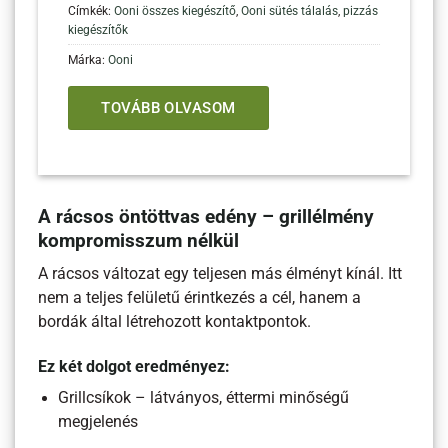
Címkék:
Ooni összes kiegészítő
,
Ooni sütés tálalás
,
pizzás
kiegészítők
Márka:
Ooni
TOVÁBB OLVASOM
A rácsos öntöttvas edény – grillélmény
kompromisszum nélkül
A rácsos változat egy teljesen más élményt kínál. Itt
nem a teljes felületű érintkezés a cél, hanem a
bordák által létrehozott kontaktpontok.
Ez két dolgot eredményez:
Grillcsíkok – látványos, éttermi minőségű
megjelenés