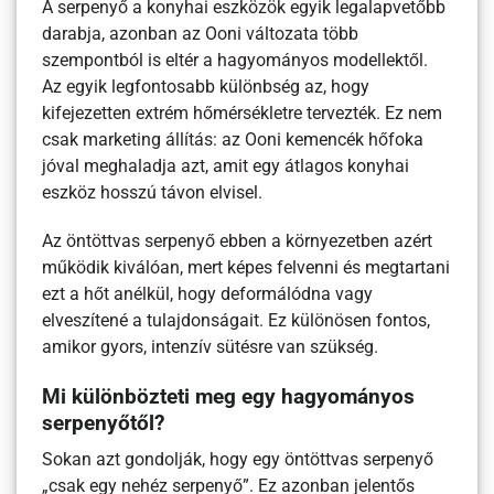
A serpenyő a konyhai eszközök egyik legalapvetőbb
darabja, azonban az Ooni változata több
szempontból is eltér a hagyományos modellektől.
Az egyik legfontosabb különbség az, hogy
kifejezetten extrém hőmérsékletre tervezték. Ez nem
csak marketing állítás: az Ooni kemencék hőfoka
jóval meghaladja azt, amit egy átlagos konyhai
eszköz hosszú távon elvisel.
Az öntöttvas serpenyő ebben a környezetben azért
működik kiválóan, mert képes felvenni és megtartani
ezt a hőt anélkül, hogy deformálódna vagy
elveszítené a tulajdonságait. Ez különösen fontos,
amikor gyors, intenzív sütésre van szükség.
Mi különbözteti meg egy hagyományos
serpenyőtől?
Sokan azt gondolják, hogy egy öntöttvas serpenyő
„csak egy nehéz serpenyő”. Ez azonban jelentős