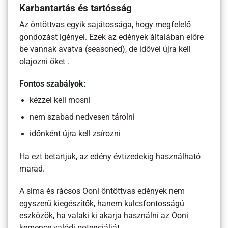
Karbantartás és tartósság
Az öntöttvas egyik sajátossága, hogy megfelelő
gondozást igényel. Ezek az edények általában előre
be vannak avatva (seasoned), de idővel újra kell
olajozni őket .
Fontos szabályok:
kézzel kell mosni
nem szabad nedvesen tárolni
időnként újra kell zsírozni
Ha ezt betartjuk, az edény évtizedekig használható
marad.
A sima és rácsos Ooni öntöttvas edények nem
egyszerű kiegészítők, hanem kulcsfontosságú
eszközök, ha valaki ki akarja használni az Ooni
kemence valódi potenciálját.