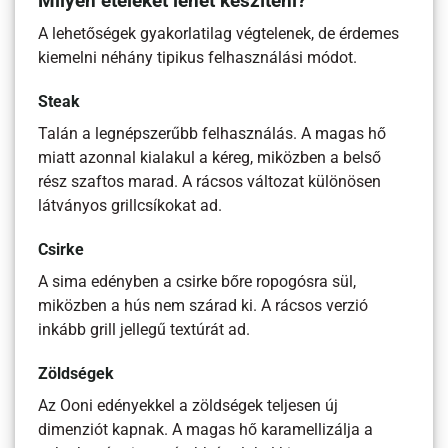
Milyen ételeket lehet készíteni?
A lehetőségek gyakorlatilag végtelenek, de érdemes
kiemelni néhány tipikus felhasználási módot.
Steak
Talán a legnépszerűbb felhasználás. A magas hő
miatt azonnal kialakul a kéreg, miközben a belső
rész szaftos marad. A rácsos változat különösen
látványos grillcsíkokat ad.
Csirke
A sima edényben a csirke bőre ropogósra sül,
miközben a hús nem szárad ki. A rácsos verzió
inkább grill jellegű textúrát ad.
Zöldségek
Az Ooni edényekkel a zöldségek teljesen új
dimenziót kapnak. A magas hő karamellizálja a