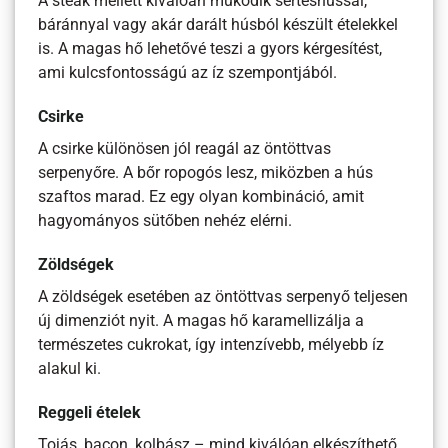
A steak mellett kiválóan működik sertéshússal,
báránnyal vagy akár darált húsból készült ételekkel
is. A magas hő lehetővé teszi a gyors kérgesítést,
ami kulcsfontosságú az íz szempontjából.
Csirke
A csirke különösen jól reagál az öntöttvas
serpenyőre. A bőr ropogós lesz, miközben a hús
szaftos marad. Ez egy olyan kombináció, amit
hagyományos sütőben nehéz elérni.
Zöldségek
A zöldségek esetében az öntöttvas serpenyő teljesen
új dimenziót nyit. A magas hő karamellizálja a
természetes cukrokat, így intenzívebb, mélyebb íz
alakul ki.
Reggeli ételek
Tojás, bacon, kolbász – mind kiválóan elkészíthető