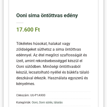
Ooni sima öntöttvas edény
17.600
Ft
Tökéletes húsokat, halakat vagy
zöldségeket süthetsz a sima öntöttvas
edénnyel. Az étel megőrzi szaftosságát és
ízeit, amint rekordsebességgel készül el
Ooni sütődben. Minőségi öntöttvasból
készül, lecsatolható nyéllel és bükkfa tálaló
deszkával érkezik. Használata egyszerű és
kényelmes.
Cikkszám:
UU-P1A900
Kategóriák:
Ooni
,
Ooni sütés, tálalás