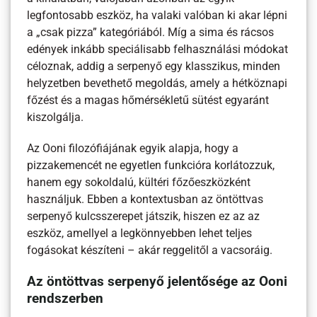
legfontosabb eszköz, ha valaki valóban ki akar lépni
a „csak pizza” kategóriából. Míg a sima és rácsos
edények inkább speciálisabb felhasználási módokat
céloznak, addig a serpenyő egy klasszikus, minden
helyzetben bevethető megoldás, amely a hétköznapi
főzést és a magas hőmérsékletű sütést egyaránt
kiszolgálja.
Az Ooni filozófiájának egyik alapja, hogy a
pizzakemencét ne egyetlen funkcióra korlátozzuk,
hanem egy sokoldalú, kültéri főzőeszközként
használjuk. Ebben a kontextusban az öntöttvas
serpenyő kulcsszerepet játszik, hiszen ez az az
eszköz, amellyel a legkönnyebben lehet teljes
fogásokat készíteni – akár reggelitől a vacsoráig.
Az öntöttvas serpenyő jelentősége az Ooni
rendszerben