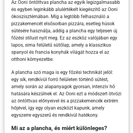
Az Ooni öntöttvas plancha az egyik legizgalmasabb
és egyben leginkább alulértékelt kiegészítő az Ooni
ökoszisztémában. Míg a legtöbb felhasználó a
pizzakemencét elsősorban pizzára, esetleg húsok
sütésére használja, addig a plancha egy teljesen új
főzési stílust nyit meg. Ez az eszköz valójában egy
lapos, sima felületű sütőlap, amely a klasszikus
spanyol és francia konyhák világát hozza el az
otthoni környezetbe.
A plancha szó maga is egy főzési technikát jelöl:
egy sík, rendkívül forró felületen történő sütést,
amely során az alapanyagok gyorsan, intenzív hő
hatására készülnek el. Az Ooni ezt a módszert ötvözi
az öntöttvas előnyeivel és a pizzakemencék extrém
hőjével, így egy olyan eszközt kapunk, amely
egyszerre egyszerű és rendkívül hatékony.
Mi az a plancha, és miért különleges?