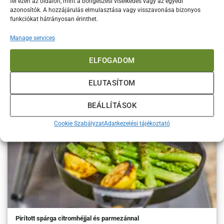
fel ezen az oldalon, mint a böngészési viselkedés vagy az egyedi
azonosítók. A hozzájárulás elmulasztása vagy visszavonása bizonyos
funkciókat hátrányosan érinthet.
Sült csirke gyökérzöldségekkel
Manage services
Ha unod a boltban vásárolt, íztelen sült csirkét, vagy szeretnéd
kipróbálni a faszenes sütés élményét,
ELFOGADOM
ELUTASÍTOM
BEÁLLÍTÁSOK
Cookie Szabályzat
Adatkezelési tájékoztató
Pirított spárga citromhéjjal és parmezánnal