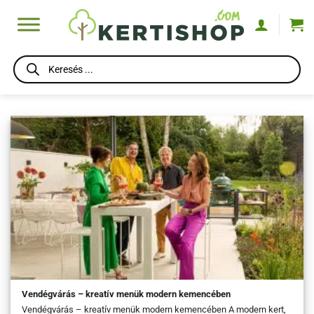
Skip
to
content
Products
search
Vendégvárás – kreatív menük modern kemencében
Vendégvárás – kreatív menük modern kemencében A modern kert,