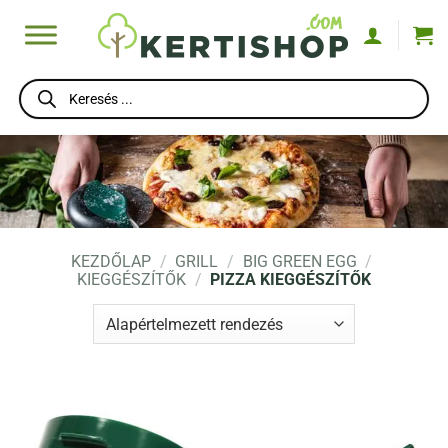
Skip
to
content
Products
search
KEZDŐLAP
/
GRILL
/
BIG GREEN EGG
/
KIEGGÉSZÍTŐK
/
PIZZA KIEGGÉSZÍTŐK