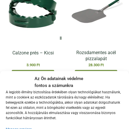
Rozsdamentes acél
Calzone prés – Kicsi
pizzalapát
3.900
Ft
28.300
Ft
KOSÁRBA TESZEM
KOSÁRBA TESZEM
Az Ön adatainak védelme
fontos a számunkra
A legjobb élmény biztosítása érdekében olyan technológiákat használunk,
mint a cookie-k az eszközadatok tárolására és/vagy eléréséhez. Ha
beleegyezik ezekbe a technológiákba, akkor olyan adatokat dolgozhatunk
fel ezen az oldalon, mint a böngészési viselkedés vagy az egyedi
azonosítók. A hozzájárulás elmulasztása vagy visszavonása bizonyos
funkciókat hátrányosan érinthet.