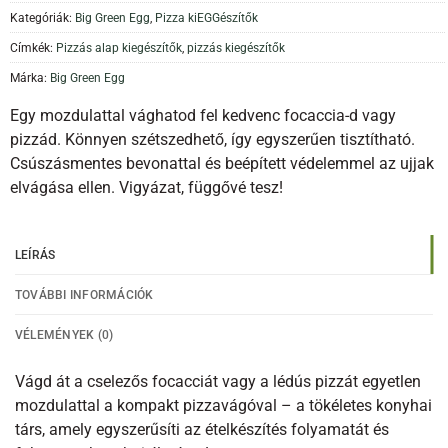
Kategóriák:
Big Green Egg
,
Pizza kiEGGészítők
Címkék:
Pizzás alap kiegészítők
,
pizzás kiegészítők
Márka:
Big Green Egg
Egy mozdulattal vághatod fel kedvenc focaccia-d vagy
pizzád. Könnyen szétszedhető, így egyszerűen tisztítható.
Csúszásmentes bevonattal és beépített védelemmel az ujjak
elvágása ellen. Vigyázat, függővé tesz!
LEÍRÁS
TOVÁBBI INFORMÁCIÓK
VÉLEMÉNYEK (0)
Vágd át a cselezős focacciát vagy a lédús pizzát egyetlen
mozdulattal a kompakt pizzavágóval – a tökéletes konyhai
társ, amely egyszerűsíti az ételkészítés folyamatát és