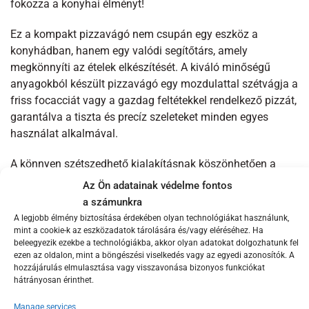
fokozza a konyhai élményt!
Ez a kompakt pizzavágó nem csupán egy eszköz a
konyhádban, hanem egy valódi segítőtárs, amely
megkönnyíti az ételek elkészítését. A kiváló minőségű
anyagokból készült pizzavágó egy mozdulattal szétvágja a
friss focacciát vagy a gazdag feltétekkel rendelkező pizzát,
garantálva a tiszta és precíz szeleteket minden egyes
használat alkalmával.
A könnyen szétszedhető kialakításnak köszönhetően a
tisztítás gyerekjáték. Egyszerűen szedje szét az
Az Ön adatainak védelme fontos
alkatrészeket, és mosogassa el őket, így mindig tiszta és
a számunkra
higiénikus marad. Az eszköz csúszásmentes bevonattal
A legjobb élmény biztosítása érdekében olyan technológiákat használunk,
rendelkezik, így biztosítva a stabil fogást, miközben a
mint a cookie-k az eszközadatok tárolására és/vagy eléréséhez. Ha
beleegyezik ezekbe a technológiákba, akkor olyan adatokat dolgozhatunk fel
beépített védelem megakadályozza az ujjak véletlen
ezen az oldalon, mint a böngészési viselkedés vagy az egyedi azonosítók. A
elvágását. Ezáltal a biztonságos használat mindenki
hozzájárulás elmulasztása vagy visszavonása bizonyos funkciókat
számára garantált.
hátrányosan érinthet.
Manage services