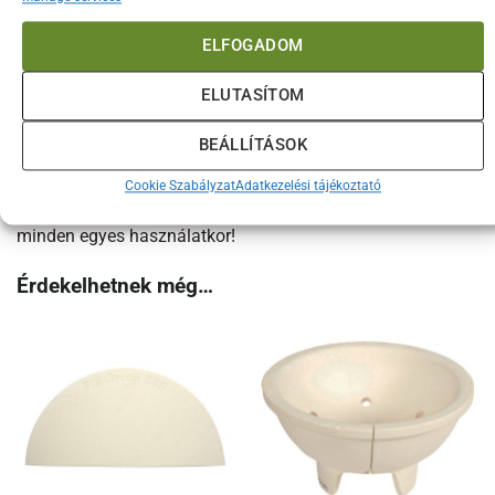
Vigyázat, mert ez a pizzavágó nem csak praktikus, hanem
függőséget is okozhat! Az egyszerű használat és a
ELFOGADOM
minőségi kivitelezés miatt hamar a kedvenc konyhai
eszközödé válik. Így minden szeletelés egy valódi élvezet
ELUTASÍTOM
lesz, és garantáltan minden alkalommal professzionális
eredményt érsz el vele.
BEÁLLÍTÁSOK
Tedd egyszerűvé és biztonságossá a pizzakészítést a
Cookie Szabályzat
Adatkezelési tájékoztató
kompakt pizzavágóval, és élvezd a precíz szeletek varázsát
minden egyes használatkor!
Érdekelhetnek még…