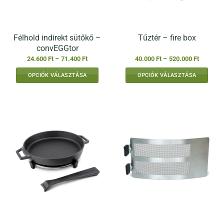
Félhold indirekt sütőkő –
Tűztér – fire box
convEGGtor
Ártartomány:
Ártartom
24.600
Ft
–
71.400
Ft
40.000
Ft
–
520.000
Ft
24.600 Ft
40.000 F
-
-
OPCIÓK VÁLASZTÁSA
OPCIÓK VÁLASZTÁSA
71.400 Ft
520.000 
Ennek
Ennek
a
a
terméknek
terméknek
több
több
variációja
variációja
van.
van.
A
A
változatok
változatok
a
a
termékoldalon
termékoldalon
választhatók
választhatók
ki
ki