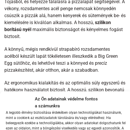
Tojásból, és helyezze tálalásra a pizzalapát segítségével. A
vékony, rozsdamentes acél penge nemcsak könnyedén
csúszik a pizzák alá, hanem kenyerek és sütemények be- és
kiemelésére is kiválóan alkalmas. A hosszú,
szilikon
borítású nyél
maximális biztonságot és kényelmes fogást
biztosít.
A könnyű, mégis rendkívül strapabíró rozsdamentes
acélból készült lapát tökéletesen illeszkedik a Big Green
Egg sütőhöz, és lehetővé teszi a könnyed és precíz
pizzakészítést, akár otthon, akár a szabadban.
Az ergonomikus kialakítás és az optimális súly egyszerű és
hatékony használatot biztosít. A hosszú, szilikon bevonatú
fogantyú segítségével könnyedén elérheti a sütő belsejét
Az Ön adatainak védelme fontos
anélkül, hogy megégetné a kezét, miközben
a számunkra
csúszásmentes és stabil fogást nyújt. A lapát speciálisan
A legjobb élmény biztosítása érdekében olyan technológiákat használunk,
kialakított felülete segít megelőzni, hogy a tészta vagy a
mint a cookie-k az eszközadatok tárolására és/vagy eléréséhez. Ha
beleegyezik ezekbe a technológiákba, akkor olyan adatokat dolgozhatunk fel
feltétek lecsússzanak, így a pizzakészítés zökkenőmentes
ezen az oldalon, mint a böngészési viselkedés vagy az egyedi azonosítók. A