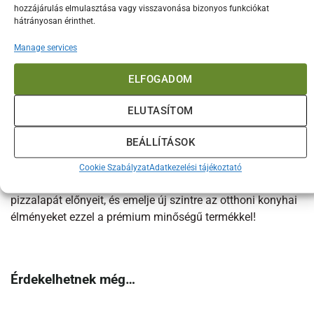
és élvezetes folyamattá válik.
hozzájárulás elmulasztása vagy visszavonása bizonyos funkciókat
hátrányosan érinthet.
A rozsdamentes acél pizzalapát kiváló minőségű
Manage services
anyagokból készül, így hosszú éveken át megbízható társa
lesz a sütésben. A rozsdamentes acél felület könnyen
ELFOGADOM
tisztítható, ellenáll a szennyeződéseknek, valamint kiváló
hőállósággal rendelkezik, így magas hőfokon is megőrzi
ELUTASÍTOM
formáját és tartósságát.
BEÁLLÍTÁSOK
Ez a pizzalapát nem csupán egy praktikus konyhai eszköz,
hanem stílusos és elegáns kiegészítője is a sütés és
Cookie Szabályzat
Adatkezelési tájékoztató
grillezés világának. Fedezze fel a rozsdamentes acél
pizzalapát előnyeit, és emelje új szintre az otthoni konyhai
élményeket ezzel a prémium minőségű termékkel!
Érdekelhetnek még…