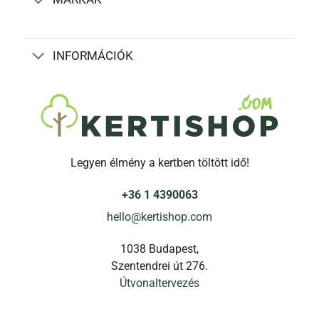
választhatók
ki
INFORMÁCIÓK
Legyen élmény a kertben töltött idő!
+36 1 4390063
hello@kertishop.com
1038 Budapest,
Szentendrei út 276.
Útvonaltervezés