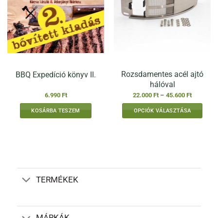
Rozsdamentes acél ajtó
BBQ Expedíció könyv II.
hálóval
Ártartomá
6.990
Ft
22.000
Ft
–
45.600
Ft
22.000 Ft
-
KOSÁRBA TESZEM
OPCIÓK VÁLASZTÁSA
45.600 Ft
Ennek
a
terméknek
több
variációja
van.
TERMÉKEK
A
változatok
a
termékoldalon
MÁRKÁK