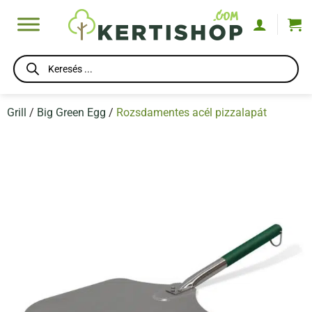
Skip
to
content
Products
search
Grill
/
Big Green Egg
/
Rozsdamentes acél pizzalapát