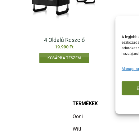
A legjobb 
4 Oldalú Reszelő
eszközadat
19.990
Ft
adatokat d
hozzájáru
KOSÁRBA TESZEM
Manage se
TERMÉKEK
Ooni
Witt