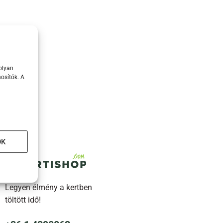
olyan
osítók. A
OK
Legyen élmény a kertben
töltött idő!