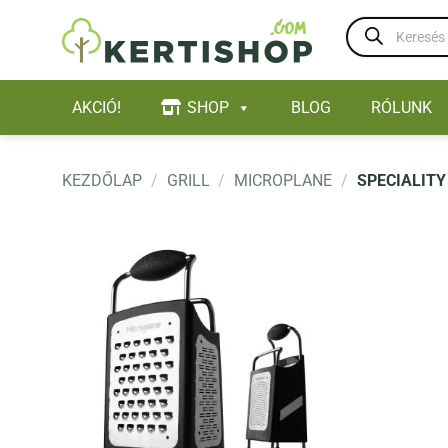
Skip
Products
to
search
content
AKCIÓ!
SHOP
BLOG
RÓLUNK
KEZDŐLAP
/
GRILL
/
MICROPLANE
/
SPECIALITY