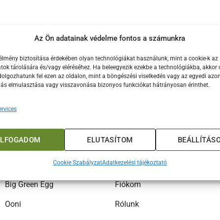
Az Ön adatainak védelme fontos a számunkra
élmény biztosítása érdekében olyan technológiákat használunk, mint a cookie-k az
ok tárolására és/vagy eléréséhez. Ha beleegyezik ezekbe a technológiákba, akkor 
olgozhatunk fel ezen az oldalon, mint a böngészési viselkedés vagy az egyedi azon
lás elmulasztása vagy visszavonása bizonyos funkciókat hátrányosan érinthet.
rvices
ELFOGADOM
ELUTASÍTOM
BEÁLLÍTÁS
MÁRKÁK
INFORMÁCIÓK
Cookie Szabályzat
Adatkezelési tájékoztató
Big Green Egg
Fiókom
Ooni
Rólunk