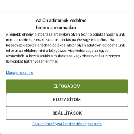
Az Ön adatainak védelme
ÚJ!
fontos a számunkra
A legjobb élmény biztosítása érdekében olyan technológiákat használunk,
mint a cookie-k az eszközadatok tárolására és/vagy eléréséhez. Ha
ELFOGYOTT
beleegyezik ezekbe a technológiákba, akkor olyan adatokat dolgozhatunk
fel ezen az oldalon, mint a böngészési viselkedés vagy az egyedi
azonosítók. A hozzájárulás elmulasztása vagy visszavonása bizonyos
funkciókat hátrányosan érinthet.
ÚJ!
Manage services
Big Green Egg
Big Green Egg
ELFOGADOM
gyújtókocka
SpeediLight Sticks
gyújtórúd
ELUTASÍTOM
8.000
Ft
8.000
Ft
TOVÁBB OLVASOM
KOSÁRBA TESZEM
BEÁLLÍTÁSOK
Cookie Szabályzat
Adatkezelési tájékoztató