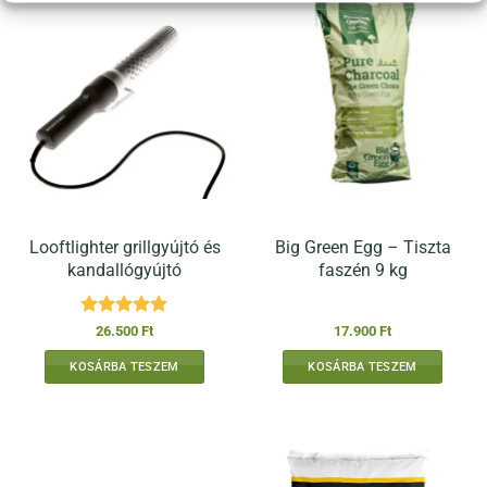
Looftlighter grillgyújtó és
Big Green Egg – Tiszta
kandallógyújtó
faszén 9 kg
Értékelés:
5
26.500
Ft
17.900
Ft
/ 5
KOSÁRBA TESZEM
KOSÁRBA TESZEM