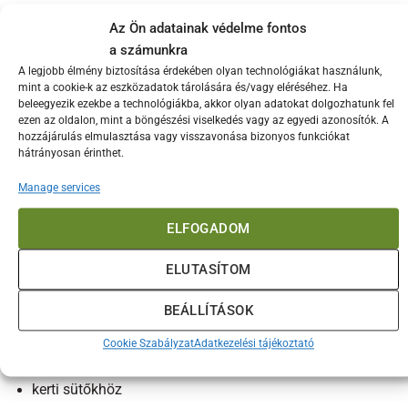
Kiemelkedő hőtartás és stabil izzási teljesítmény
Az Ön adatainak védelme fontos
a számunkra
Intenzív, természetes faszénaroma akár 9 órán keresztül
A legjobb élmény biztosítása érdekében olyan technológiákat használunk,
Kevés hamut termel, tisztán ég
mint a cookie-k az eszközadatok tárolására és/vagy eléréséhez. Ha
beleegyezik ezekbe a technológiákba, akkor olyan adatokat dolgozhatunk fel
Gazdaságos felhasználás, ritkábban szükséges
ezen az oldalon, mint a böngészési viselkedés vagy az egyedi azonosítók. A
utánpótlás
hozzájárulás elmulasztása vagy visszavonása bizonyos funkciókat
hátrányosan érinthet.
Kiváló választás grillekhez, BBQ sütőkhöz, smokerhez
és faszenes kemencékhez
Manage services
Felhasználási terület
ELFOGADOM
A Todobrasa Everest faszén ideális:
ELUTASÍTOM
faszenes grillekhez
BEÁLLÍTÁSOK
kamado grillekhez
Cookie Szabályzat
Adatkezelési tájékoztató
BBQ smokerekhez
kerti sütőkhöz