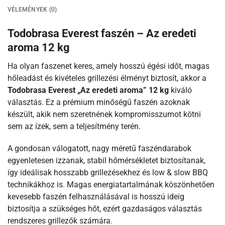
VÉLEMÉNYEK (0)
Todobrasa Everest faszén – Az eredeti
aroma 12 kg
Ha olyan faszenet keres, amely hosszú égési időt, magas
hőleadást és kivételes grillezési élményt biztosít, akkor a
Todobrasa Everest „Az eredeti aroma” 12 kg
kiváló
választás. Ez a prémium minőségű faszén azoknak
készült, akik nem szeretnének kompromisszumot kötni
sem az ízek, sem a teljesítmény terén.
A gondosan válogatott, nagy méretű faszéndarabok
egyenletesen izzanak, stabil hőmérsékletet biztosítanak,
így ideálisak hosszabb grillezésekhez és low & slow BBQ
technikákhoz is. Magas energiatartalmának köszönhetően
kevesebb faszén felhasználásával is hosszú ideig
biztosítja a szükséges hőt, ezért gazdaságos választás
rendszeres grillezők számára.