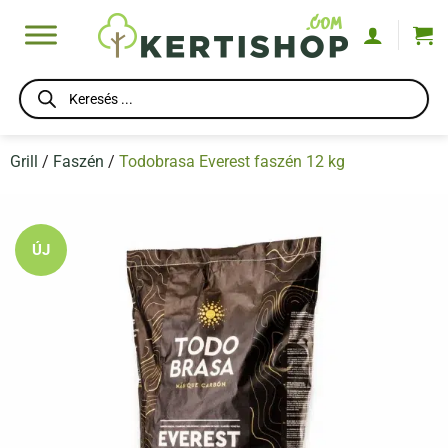
Skip
to
content
Products
search
Grill
/
Faszén
/
Todobrasa Everest faszén 12 kg
ÚJ