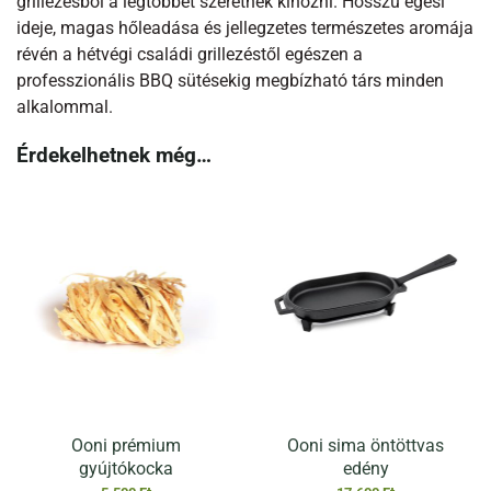
grillezésből a legtöbbet szeretnék kihozni. Hosszú égési
ideje, magas hőleadása és jellegzetes természetes aromája
révén a hétvégi családi grillezéstől egészen a
professzionális BBQ sütésekig megbízható társ minden
alkalommal.
Érdekelhetnek még…
Ooni prémium
Ooni sima öntöttvas
gyújtókocka
edény