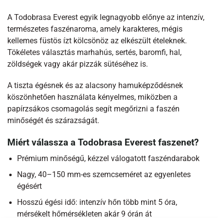
A Todobrasa Everest egyik legnagyobb előnye az intenzív,
természetes faszénaroma, amely karakteres, mégis
kellemes füstös ízt kölcsönöz az elkészült ételeknek.
Tökéletes választás marhahús, sertés, baromfi, hal,
zöldségek vagy akár pizzák sütéséhez is.
A tiszta égésnek és az alacsony hamuképződésnek
köszönhetően használata kényelmes, miközben a
papírzsákos csomagolás segít megőrizni a faszén
minőségét és szárazságát.
Miért válassza a Todobrasa Everest faszenet?
Prémium minőségű, kézzel válogatott faszéndarabok
Nagy, 40–150 mm-es szemcseméret az egyenletes
égésért
Hosszú égési idő: intenzív hőn több mint 5 óra,
mérsékelt hőmérsékleten akár 9 órán át