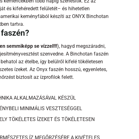
is kemencékben több napig szenesítik. Ez az
t és kifehéredett felületét– és hihetetlen
él-amerikai keményfából készíti az ONYX Binchotan
ben tartva.
 faszén?
n semmiképp se vízzel!!!
), hagyd megszáradni,
eljesítményvesztést szenvedne. A Binchotan faszén
behatol az ételbe, így belülről kifelé tökéletesen
mészetes ízeket. Az Onyx faszén hosszú, egyenletes,
rzést biztosít az ízprofilok felett.
CHNIKA ALKALMAZÁSÁVAL KÉSZÜL
ÉNYBELI MINIMÁLIS VESZTESÉGGEL
ELY TÖKÉLETES ÍZEKET ÉS TÖKÉLETESEN
RMÉSZETES ÍZ MEGŐRZÉSÉRE A KIVÉTELES