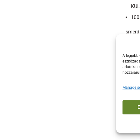
KUL
100
Ismerd
A legjobb 
eszközadat
adatokat d
hozzájáru
Manage se