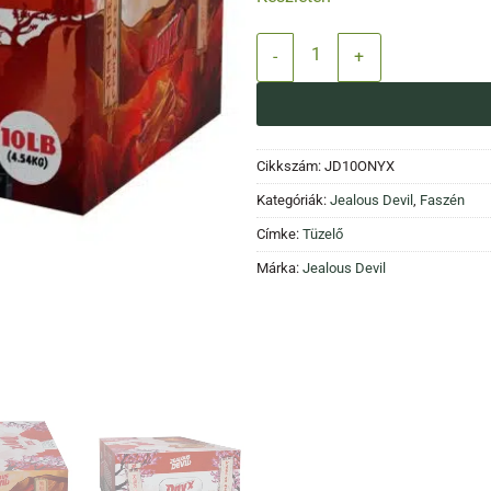
Jealous Devil ONYX Binchotan 4,
Cikkszám:
JD10ONYX
Kategóriák:
Jealous Devil
,
Faszén
Címke:
Tüzelő
Márka:
Jealous Devil