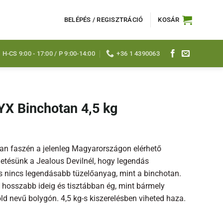
BELÉPÉS / REGISZTRÁCIÓ
KOSÁR
H-CS 9:00 - 17:00 / P 9:00-14:00
+36 1 4390063
YX Binchotan 4,5 kg
an faszén a jelenleg Magyarországon elérhető
etésünk a Jealous Devilnél, hogy legendás
s nincs legendásabb tüzelőanyag, mint a binchotan.
 hosszabb ideig és tisztábban ég, mint bármely
ld nevű bolygón. 4,5 kg-s kiszerelésben viheted haza.