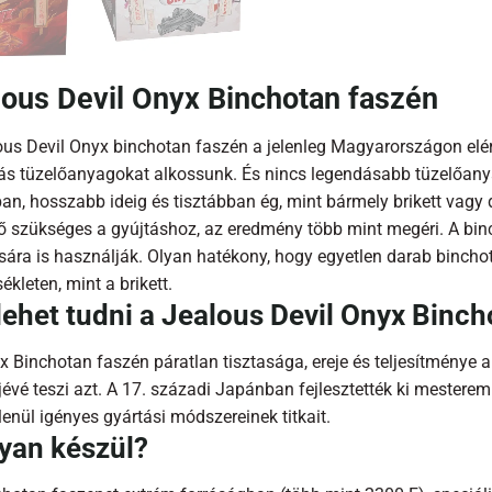
lous Devil Onyx Binchotan faszén
ous Devil Onyx binchotan faszén a jelenleg Magyarországon elé
ás tüzelőanyagokat alkossunk. És nincs legendásabb tüzelőanya
an, hosszabb ideig és tisztábban ég, mint bármely brikett vagy
ő szükséges a gyújtáshoz, az eredmény több mint megéri. A binc
ására is használják. Olyan hatékony, hogy egyetlen darab bincho
kleten, mint a brikett.
lehet tudni a Jealous Devil Onyx Binch
 Binchotan faszén páratlan tisztasága, ereje és teljesítménye a
jévé teszi azt. A 17. századi Japánban fejlesztették ki mester
lenül igényes gyártási módszereinek titkait.
yan készül?