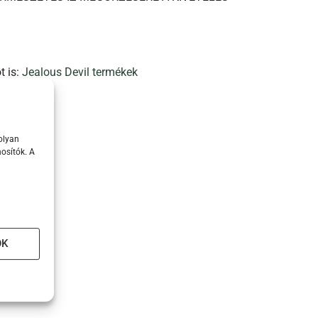
t is:
Jealous Devil termékek
olyan
osítók. A
OK