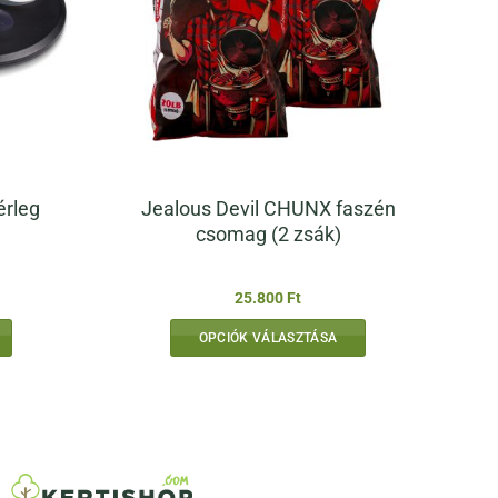
Jealous Devil CHUNX faszén
érleg
csomag (2 zsák)
25.800
Ft
OPCIÓK VÁLASZTÁSA