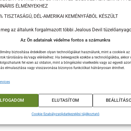
INÁRIS ÉLMÉNYEKHEZ
% TISZTASÁGÚ, DÉL-AMERIKAI KEMÉNYFÁBÓL KÉSZÜLT
 meg az általunk forgalmazott többi Jealous Devil tüzelőanyago
Az Ön adatainak védelme fontos a számunkra
élmény biztosítása érdekében olyan technológiákat használunk, mint a cookie-k az
ok tárolására és/vagy eléréséhez. Ha beleegyezik ezekbe a technológiákba, akkor 
olgozhatunk fel ezen az oldalon, mint a böngészési viselkedés vagy az egyedi azon
lás elmulasztása vagy visszavonása bizonyos funkciókat hátrányosan érinthet.
rvices
ELFOGADOM
ELUTASÍTOM
BEÁLLÍTÁS
Cookie Szabályzat
Adatkezelési tájékoztató