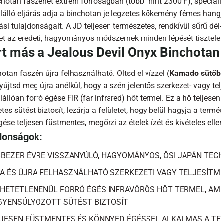
chotan faszenet extrém forróságban (több mint 2300 F), speciál
álló eljárás adja a binchotan jellegzetes kőkemény fémes hangjá
ási tulajdonságait. A JD teljesen természetes, rendkívül sűrű d
et az eredeti, hagyományos módszernek minden lépését tisztelet
t más a Jealous Devil Onyx Binchotan
otan faszén újra felhasználható. Oltsd el vízzel (
Kamado sütőbe
yújtsd meg újra anélkül, hogy a szén jelentős szerkezet- vagy t
állóan forró égése FIR (far infrared) hőt termel. Ez a hő teljesen 
tes sütést biztosít, lezárja a felületet, hogy belül hagyja a ter
ése teljesen füstmentes, megőrzi az ételek ízét és kivételes ellenő
donságok:
BEZER ÉVRE VISSZANYÚLÓ, HAGYOMÁNYOS, ŐSI JAPÁN TE
A ÉS ÚJRA FELHASZNÁLHATÓ SZERKEZETI VAGY TELJESÍTM
IHETETLENENÜL FORRÓ ÉGÉS INFRAVÖRÖS HŐT TERMEL, AM
GYENSÚLYOZOTT SÜTÉST BIZTOSÍT
JESEN FÜSTMENTES ÉS KÖNNYED ÉGÉSSEL ALKALMAS A TE