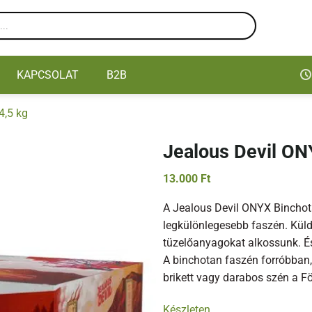
KAPCSOLAT
B2B
4,5 kg
Jealous Devil ON
13.000
Ft
A Jealous Devil ONYX Binchot
legkülönlegesebb faszén. Küld
tüzelőanyagokat alkossunk. É
A binchotan faszén forróbban,
brikett vagy darabos szén a Fö
Készleten