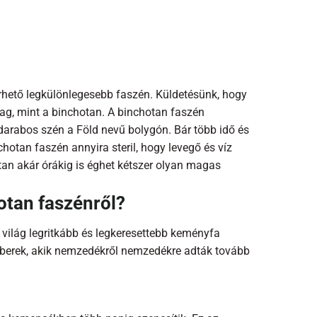
rhető legkülönlegesebb faszén. Küldetésünk, hogy
g, mint a binchotan. A binchotan faszén
 darabos szén a Föld nevű bolygón. Bár több idő és
hotan faszén annyira steril, hogy levegő és víz
tan akár órákig is éghet kétszer olyan magas
otan faszénről?
 világ legritkább és legkeresettebb keményfa
emberek, akik nemzedékről nemzedékre adták tovább