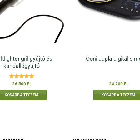
ftlighter grillgyújtó és
Ooni dupla digitális m
kandallógyújtó
Értékelés:
5
26.500
Ft
24.200
Ft
/ 5
KOSÁRBA TESZEM
KOSÁRBA TESZEM