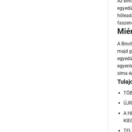
Az bin
egyedül
hőlead
faszen
Miér
A Binch
majd g
egyedül
egyenle
sima ég
Tulaj
TÖB
ÚJR
A H
KIE
TEL