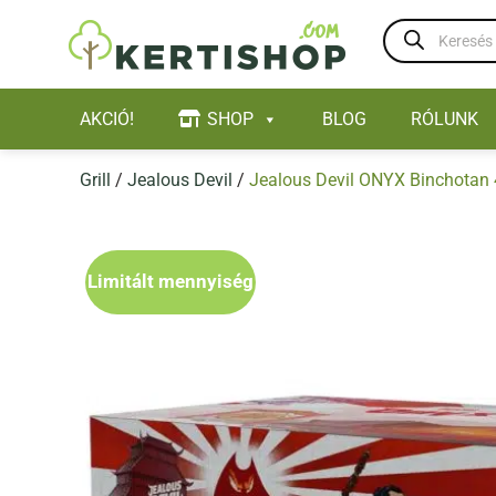
Skip
Products
to
search
content
AKCIÓ!
SHOP
BLOG
RÓLUNK
Grill
/
Jealous Devil
/
Jealous Devil ONYX Binchotan 
Limitált mennyiség