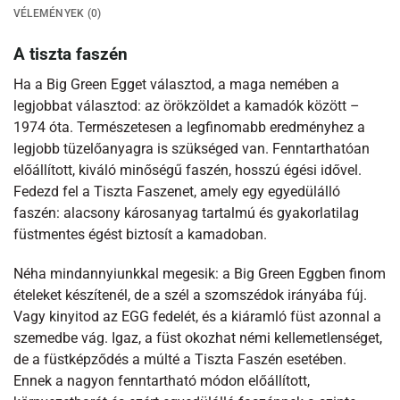
VÉLEMÉNYEK (0)
A tiszta faszén
Ha a Big Green Egget választod, a maga nemében a
legjobbat választod: az örökzöldet a kamadók között –
1974 óta. Természetesen a legfinomabb eredményhez a
legjobb tüzelőanyagra is szükséged van. Fenntarthatóan
előállított, kiváló minőségű faszén, hosszú égési idővel.
Fedezd fel a Tiszta Faszenet, amely egy egyedülálló
faszén: alacsony károsanyag tartalmú és gyakorlatilag
füstmentes égést biztosít a kamadoban.
Néha mindannyiunkkal megesik: a Big Green Eggben finom
ételeket készítenél, de a szél a szomszédok irányába fúj.
Vagy kinyitod az EGG fedelét, és a kiáramló füst azonnal a
szemedbe vág. Igaz, a füst okozhat némi kellemetlenséget,
de a füstképződés a múlté a Tiszta Faszén esetében.
Ennek a nagyon fenntartható módon előállított,