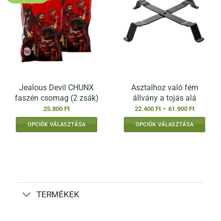
A
változatok
a
termékoldalon
választhatók
ki
Jealous Devil CHUNX
Asztalhoz való fém
faszén csomag (2 zsák)
állvány a tojás alá
Ártartomá
25.800
Ft
22.400
Ft
–
61.900
Ft
22.400 Ft
-
OPCIÓK VÁLASZTÁSA
OPCIÓK VÁLASZTÁSA
61.900 Ft
Ennek
a
terméknek
több
variációja
van.
TERMÉKEK
A
változatok
a