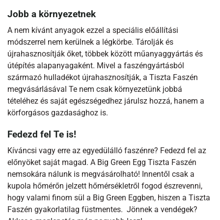
Jobb a környezetnek
A nem kívánt anyagok ezzel a speciális előállítási
módszerrel nem kerülnek a légkörbe. Tárolják és
újrahasznosítják őket, többek között műanyaggyártás és
útépítés alapanyagaként. Mivel a faszéngyártásból
származó hulladékot újrahasznosítják, a Tiszta Faszén
megvásárlásával Te nem csak környezetünk jobbá
tételéhez és saját egészségedhez járulsz hozzá, hanem a
körforgásos gazdasághoz is.
Fedezd fel Te is!
Kíváncsi vagy erre az egyedülálló faszénre? Fedezd fel az
előnyöket saját magad. A Big Green Egg Tiszta Faszén
nemsokára nálunk is megvásárolható! Innentől csak a
kupola hőmérőn jelzett hőmérsékletről fogod észrevenni,
hogy valami finom sül a Big Green Eggben, hiszen a Tiszta
Faszén gyakorlatilag füstmentes. Jönnek a vendégek?