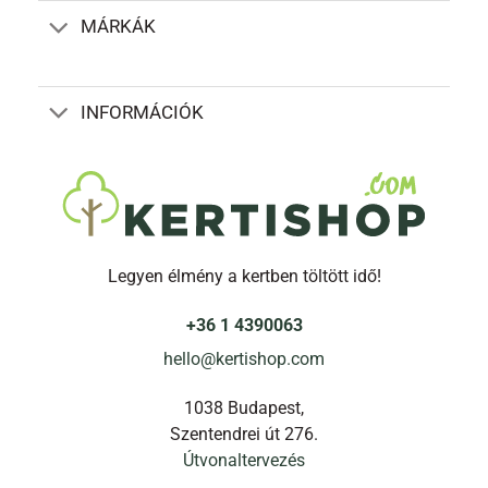
termékoldalon
MÁRKÁK
választhatók
ki
INFORMÁCIÓK
Legyen élmény a kertben töltött idő!
+36 1 4390063
hello@kertishop.com
1038 Budapest,
Szentendrei út 276.
Útvonaltervezés