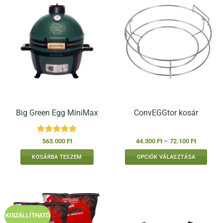
Big Green Egg MiniMax
ConvEGGtor kosár
Értékelés:
5
Ártartomá
563.000
Ft
44.300
Ft
–
72.100
Ft
44.300 Ft
/ 5
-
KOSÁRBA TESZEM
OPCIÓK VÁLASZTÁSA
72.100 Ft
Ennek
a
terméknek
több
variációja
KISZÁLLÍTHATÓ
van.