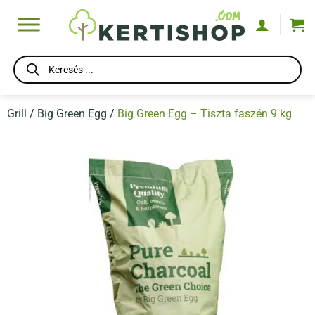
Skip
to
content
Products
search
Grill
/
Big Green Egg
/
Big Green Egg – Tiszta faszén 9 kg