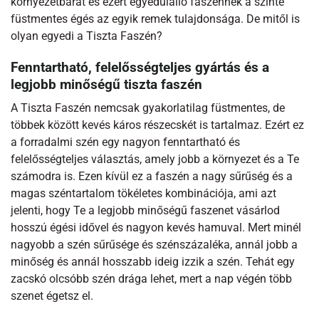
környezetbarát és ezért egyedülálló faszénnek a szinte
füstmentes égés az egyik remek tulajdonsága. De mitől is
olyan egyedi a Tiszta Faszén?
Fenntartható, felelősségteljes gyártás és a
legjobb minőségű tiszta faszén
A Tiszta Faszén nemcsak gyakorlatilag füstmentes, de
többek között kevés káros részecskét is tartalmaz. Ezért ez
a forradalmi szén egy nagyon fenntartható és
felelősségteljes választás, amely jobb a környezet és a Te
számodra is. Ezen kívül ez a faszén a nagy sűrűség és a
magas széntartalom tökéletes kombinációja, ami azt
jelenti, hogy Te a legjobb minőségű faszenet vásárlod
hosszú égési idővel és nagyon kevés hamuval. Mert minél
nagyobb a szén sűrűsége és szénszázaléka, annál jobb a
minőség és annál hosszabb ideig izzik a szén. Tehát egy
zacskó olcsóbb szén drága lehet, mert a nap végén több
szenet égetsz el.