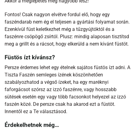
Akkor a meglepetés még nagyobb lesz!
Fontos! Csak nagyon elvétve fordul elő, hogy egy
faszéndarab nem ég el teljesen a gyártási folyamat során.
Ezenkívül füst keletkezhet még a tűzgyújtóktól és a
faszénre csöpögő zsírtól. Plusz: mindig alaposan tisztítsd
meg a grillt és a rácsot, hogy elkerüld a nem kívánt füstöt.
Füstös ízt kívánsz?
Persze érdemes lehet egy ételnek sajátos füstös ízt adni. A
Tiszta Faszén semleges ízének köszönhetően
szabályozhatod a végső ízeket, ha egy maréknyi
faforgácsot szórsz az izzó faszénre, vagy hosszabb
sütések esetén egy vagy több facsonkot helyezel az izzó
faszén közé. De persze csak ha akarod ezt a füstöt.
Innentől ez a Te választásod.
Érdekelhetnek még…