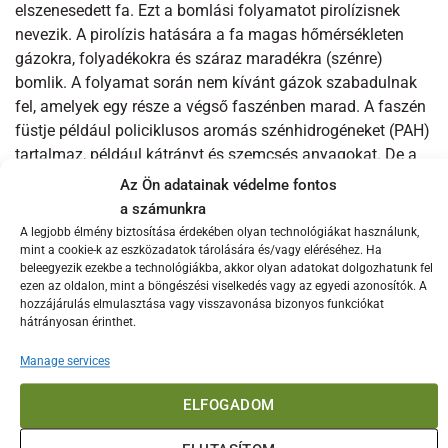
elszenesedett fa. Ezt a bomlási folyamatot pirolízisnek
nevezik. A pirolízis hatására a fa magas hőmérsékleten
gázokra, folyadékokra és száraz maradékra (szénre)
bomlik. A folyamat során nem kívánt gázok szabadulnak
fel, amelyek egy része a végső faszénben marad. A faszén
füstje például policiklusos aromás szénhidrogéneket (PAH)
tartalmaz, például kátrányt és szemcsés anyagokat. De a
Big Green Egg Tiszta Faszén speciális gyártási
Az Ön adatainak védelme fontos
folyamatának köszönhetően a nem kívánt anyagokat
a számunkra
kifinomult módon vonják ki anélkül, hogy a légkörbe
A legjobb élmény biztosítása érdekében olyan technológiákat használunk,
kerülnének. Az eredmény? Nagyon tiszta, füstmentes szén,
mint a cookie-k az eszközadatok tárolására és/vagy eléréséhez. Ha
beleegyezik ezekbe a technológiákba, akkor olyan adatokat dolgozhatunk fel
ami nem tartalmaz kátrányt és 62%-kal kevesebb nitrogént,
ezen az oldalon, mint a böngészési viselkedés vagy az egyedi azonosítók. A
82%-kal kevesebb részecske-kibocsátást (PM10 és kisebb)
hozzájárulás elmulasztása vagy visszavonása bizonyos funkciókat
tartalmaz a legtöbb szénhez képest. Az eredményeket
hátrányosan érinthet.
megerősítette Dr.-Ing. Mohammad Aleysa, a stuttgarti
Manage services
Fraunhofer Intézet biomassza energiafelhasználásával
foglalkozó munkacsoportjának projektvezetője, aki
ELFOGADOM
csapatával kiterjedt kutatásokat végzett a faszénről.