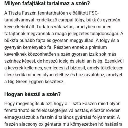
Milyen fafajtákat tartalmaz a szén?
A Tiszta Faszén fenntarthatóan előállított FSC-
tanúsítvánnyal rendelkező európai tölgy, bükk és gyertyán
keverékéből áll. Tudatos választás, amelyben minden
fafajtának megvannak a maga jellegzetes tulajdonságai. A
bükkfa puhább fajta és gyorsan meggyullad. A tölgy és a
gyertyán keményebb fa. Részben ennek a prémium
keveréknek köszönhetően a szén gyorsan izzik sok más
szénhez képest, de hosszú ideig és stabilan is ég. Ezenkívül
a keverék kellemes, semleges ízt biztosít, amely tökéletesen
illeszkedik minden olyan ételhez és hozzávalóhoz, amelyet
a Big Green Eggben készítesz.
Hogyan készül a szén?
Hogy megvilágítsuk azt, hogy a Tiszta Faszén miért olyan
fenntartható és felelősségteljes választás, először röviden
elmagyarázzuk a faszén általános gyártási folyamatát. A
faszén alacsony oxigéntartalmú környezetben hő hatására