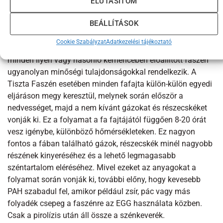
ELUTASÍTOM
Több éves kutatás
BEÁLLÍTÁSOK
Évekig tartó kutatás előzte meg ennek az innovatív
szénnek a megvalósítását. Pirolízise szabadalmaztatott
Cookie Szabályzat
Adatkezelési tájékoztató
Retort kemencékben történik. Ez nem jelenti azt, hogy
minden ilyen vagy hasonló kemencében előállított faszén
ugyanolyan minőségi tulajdonságokkal rendelkezik. A
Tiszta Faszén esetében minden fafajta külön-külön egyedi
eljáráson megy keresztül, melynek során először a
nedvességet, majd a nem kívánt gázokat és részecskéket
vonják ki. Ez a folyamat a fa fajtájától függően 8-20 órát
vesz igénybe, különböző hőmérsékleteken. Ez nagyon
fontos a fában található gázok, részecskék minél nagyobb
részének kinyeréséhez és a lehető legmagasabb
széntartalom eléréséhez. Mivel ezeket az anyagokat a
folyamat során vonják ki, további előny, hogy kevesebb
PAH szabadul fel, amikor például zsír, pác vagy más
folyadék csepeg a faszénre az EGG használata közben.
Csak a pirolízis után áll össze a szénkeverék.