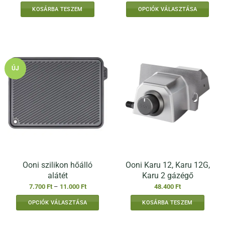
-
KOSÁRBA TESZEM
OPCIÓK VÁLASZTÁSA
23.300 Ft
Ennek
a
terméknek
több
variációja
ÚJ
van.
A
változatok
a
termékoldalon
választhatók
ki
Ooni szilikon hőálló
Ooni Karu 12, Karu 12G,
alátét
Karu 2 gázégő
Ártartomány:
7.700
Ft
–
11.000
Ft
48.400
Ft
7.700 Ft
-
OPCIÓK VÁLASZTÁSA
KOSÁRBA TESZEM
11.000 Ft
Ennek