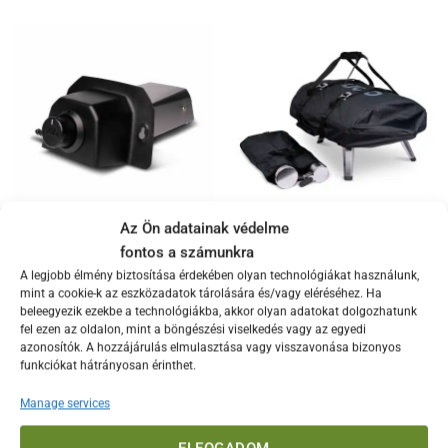
a
terméknek
több
variációja
van.
A
változatok
a
termékoldalon
választhatók
ki
Az Ön adatainak védelme
AKCIÓ %
fontos a számunkra
Ooni Karu 2 Pro gázégő,
Ooni Fyra 12
A legjobb élmény biztosítása érdekében olyan technológiákat használunk,
Karu 16 gázégő
hordozótáska
mint a cookie-k az eszközadatok tárolására és/vagy eléréséhez. Ha
Original
Current
58.300
Ft
19.800
Ft
9.900
Ft
beleegyezik ezekbe a technológiákba, akkor olyan adatokat dolgozhatunk
price
price
-9.900 Ft
-50%
fel ezen az oldalon, mint a böngészési viselkedés vagy az egyedi
was:
is:
19.800 Ft.
9.900 Ft.
azonosítók. A hozzájárulás elmulasztása vagy visszavonása bizonyos
funkciókat hátrányosan érinthet.
KOSÁRBA TESZEM
KOSÁRBA TESZEM
Manage services