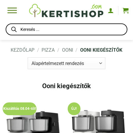
Skip
to
content
Products
search
KEZDŐLAP
/
PIZZA
/
OONI
/
OONI KIEGÉSZÍTŐK
Ooni kiegészítők
Kiszállítás 08.04-től!
ÚJ!