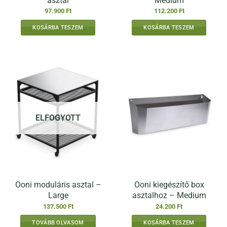
asztal
Medium
97.900
Ft
112.200
Ft
KOSÁRBA TESZEM
KOSÁRBA TESZEM
ELFOGYOTT
Ooni moduláris asztal –
Ooni kiegészítő box
Large
asztalhoz – Medium
137.500
Ft
24.200
Ft
TOVÁBB OLVASOM
KOSÁRBA TESZEM