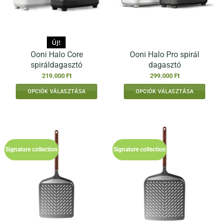
ÚJ!
Ooni Halo Core
Ooni Halo Pro spirál
spiráldagasztó
dagasztó
219.000
Ft
299.000
Ft
OPCIÓK VÁLASZTÁSA
OPCIÓK VÁLASZTÁSA
Ennek
Ennek
a
a
terméknek
terméknek
több
több
variációja
variációja
Signature collection
Signature collection
van.
van.
A
A
változatok
változatok
a
a
termékoldalon
termékoldalon
választhatók
választhatók
ki
ki