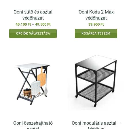
Ooni sütő és asztal
Ooni Koda 2 Max
védőhuzat
védőhuzat
Ártartomány:
45.100
Ft
–
49.500
Ft
39.900
Ft
45.100 Ft
-
OPCIÓK VÁLASZTÁSA
KOSÁRBA TESZEM
49.500 Ft
Ennek
a
terméknek
több
variációja
van.
A
változatok
a
termékoldalon
választhatók
ki
Ooni összehajtható
Ooni moduláris asztal –