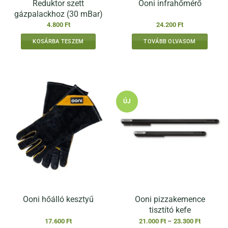
Reduktor szett
Ooni infrahőmérő
gázpalackhoz (30 mBar)
4.800
Ft
24.200
Ft
KOSÁRBA TESZEM
TOVÁBB OLVASOM
ÚJ
Ooni pizzakemence
Ooni hőálló kesztyű
tisztító kefe
Ártartomá
17.600
Ft
21.000
Ft
–
23.300
Ft
21.000 Ft