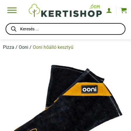
Skip
to
content
Products
search
Pizza
/
Ooni
/
Ooni hőálló kesztyű