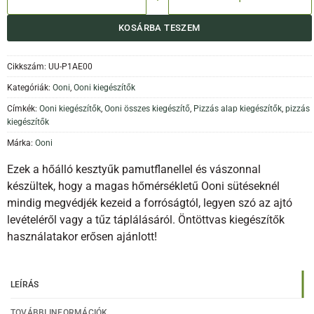
KOSÁRBA TESZEM
Cikkszám:
UU-P1AE00
Kategóriák:
Ooni
,
Ooni kiegészítők
Címkék:
Ooni kiegészítők
,
Ooni összes kiegészítő
,
Pizzás alap kiegészítők
,
pizzás
kiegészítők
Márka:
Ooni
Ezek a hőálló kesztyűk pamutflanellel és vászonnal
készültek, hogy a magas hőmérsékletű Ooni sütéseknél
mindig megvédjék kezeid a forróságtól, legyen szó az ajtó
levételéről vagy a tűz táplálásáról. Öntöttvas kiegészítők
használatakor erősen ajánlott!
LEÍRÁS
TOVÁBBI INFORMÁCIÓK