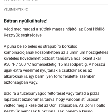
VÉLEMÉNYEK (0)
Bátran nyúlkálhatsz!
Védd meg magad a sütőnk magas hőjétől az Ooni Hőálló
Kesztyűk segítségével!
A puha belső bélés és strapabíró bőrkülső
kombinációjának köszönhetően az alumínium hőszigetelés
kivételes hővédelmet biztosít, tanúsítva hőállóként akár
950 °F / 500 °C hőmérsékletig, 15 másodpercig. A hosszú
ujjak extra védelmet nyújtanak a csuklóknak és az
alkaroknak is, így bármilyen forró felülettel szemben
biztonságban vagy.
Bízd rá a tüzelőanyagod feltöltését vagy tartsd a pizza
lapátodat bizalommal, tudva, hogy valóban stílusosan
védted meg a kezeidet az Ooni stílusában. Az Ooni Hőálló
Kesztyűk nemcsak funkcionálisak, hanem a kiváló