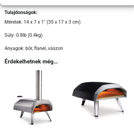
Tulajdonságok:
Méretek: 14 x 7 x 1″ (35 x 17 x 3 cm)
Súly: 0.8lb (0.4kg)
Anyagok: bőr, flanel, vászon
Érdekelhetnek még…