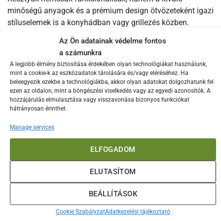
minőségű anyagok és a prémium design ötvözeteként igazi
stíluselemek is a konyhádban vagy grillezés közben.
Az Ön adatainak védelme fontos
A kényelmes viselet és a pontosan illeszkedő kialakítás
a számunkra
miatt ezek a kesztyűk ideálisak mindenféle sütéshez,
A legjobb élmény biztosítása érdekében olyan technológiákat használunk,
grillezéshez vagy bármilyen magas hőmérsékletű konyhai
mint a cookie-k az eszközadatok tárolására és/vagy eléréséhez. Ha
tevékenységhez. A hőálló kesztyűk úgy lettek tervezve,
beleegyezik ezekbe a technológiákba, akkor olyan adatokat dolgozhatunk fel
hogy kielégítsék a legigényesebb szakácsok és
ezen az oldalon, mint a böngészési viselkedés vagy az egyedi azonosítók. A
hozzájárulás elmulasztása vagy visszavonása bizonyos funkciókat
grillmesterek elvárásait, miközben egyedülálló stílusukkal
hátrányosan érinthet.
is kiemelkednek a tömegből.
Manage services
A kiváló minőségű anyagok és a precíz kidolgozás
garancia arra, hogy az Ooni Hőálló Kesztyűk hosszú távon
ELFOGADOM
is megbízható védelmet nyújtanak a magas hőfokok ellen.
ELUTASÍTOM
Nem csupán egy eszköz a konyhában, hanem egy stílusos
kiegészítő is, amely a sütés és grillezés élményét egy új
BEÁLLÍTÁSOK
szintre emeli. Bízd rájuk a kezeid védelmét, és éld át az
Ooni minőség és design kombinációját minden sütés
Cookie Szabályzat
Adatkezelési tájékoztató
alkalmával!