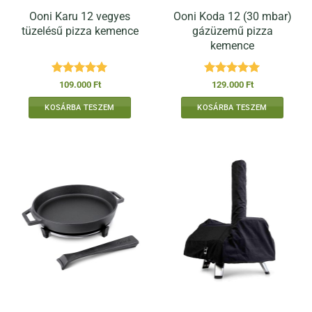
Ooni Karu 12 vegyes
Ooni Koda 12 (30 mbar)
tüzelésű pizza kemence
gázüzemű pizza
kemence
Értékelés:
5
Értékelés:
5
109.000
Ft
129.000
Ft
/ 5
/ 5
KOSÁRBA TESZEM
KOSÁRBA TESZEM