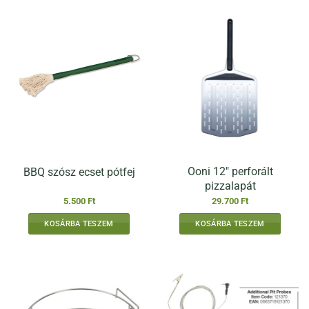
Ooni 12″ perforált
BBQ szósz ecset pótfej
pizzalapát
5.500
Ft
29.700
Ft
KOSÁRBA TESZEM
KOSÁRBA TESZEM