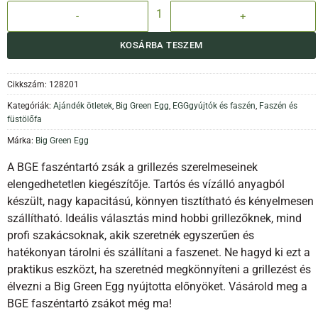
BGE Faszéntartó zsák mennyiség
KOSÁRBA TESZEM
Cikkszám:
128201
Kategóriák:
Ajándék ötletek
,
Big Green Egg
,
EGGgyújtók és faszén
,
Faszén és
füstölőfa
Márka:
Big Green Egg
A BGE faszéntartó zsák a grillezés szerelmeseinek
elengedhetetlen kiegészítője. Tartós és vízálló anyagból
készült, nagy kapacitású, könnyen tisztítható és kényelmesen
szállítható. Ideális választás mind hobbi grillezőknek, mind
profi szakácsoknak, akik szeretnék egyszerűen és
hatékonyan tárolni és szállítani a faszenet. Ne hagyd ki ezt a
praktikus eszközt, ha szeretnéd megkönnyíteni a grillezést és
élvezni a Big Green Egg nyújtotta előnyöket. Vásárold meg a
BGE faszéntartó zsákot még ma!