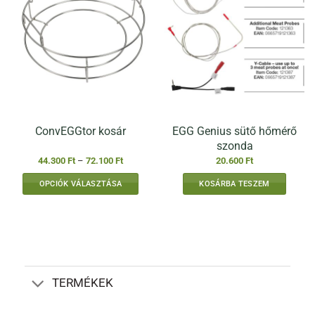
EGG Genius sütő hőmérő
ConvEGGtor kosár
szonda
Ártartomány:
44.300
Ft
–
72.100
Ft
20.600
Ft
44.300 Ft
-
OPCIÓK VÁLASZTÁSA
KOSÁRBA TESZEM
72.100 Ft
Ennek
a
terméknek
több
variációja
van.
TERMÉKEK
A
változatok