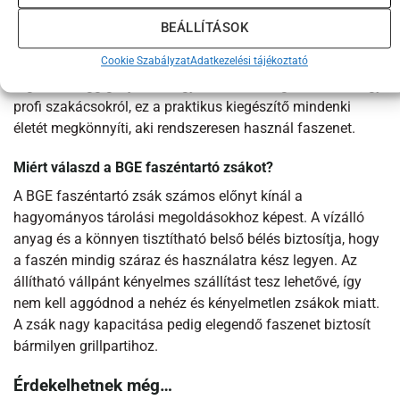
Kiknek javasoljuk?
BEÁLLÍTÁSOK
A BGE faszéntartó zsák ideális választás mindazok
Cookie Szabályzat
Adatkezelési tájékoztató
számára, akik szeretik a grillezést és gyakran használják a
Big Green Egg grilljüket. Legyen szó hobbi grillezőkről vagy
profi szakácsokról, ez a praktikus kiegészítő mindenki
életét megkönnyíti, aki rendszeresen használ faszenet.
Miért válaszd a BGE faszéntartó zsákot?
A BGE faszéntartó zsák számos előnyt kínál a
hagyományos tárolási megoldásokhoz képest. A vízálló
anyag és a könnyen tisztítható belső bélés biztosítja, hogy
a faszén mindig száraz és használatra kész legyen. Az
állítható vállpánt kényelmes szállítást tesz lehetővé, így
nem kell aggódnod a nehéz és kényelmetlen zsákok miatt.
A zsák nagy kapacitása pedig elegendő faszenet biztosít
bármilyen grillpartihoz.
Érdekelhetnek még…