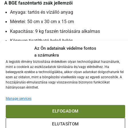
A BGE faszéntartó zsák jellemzői
Anyaga: tartós és vízálló anyag
Méretei: 50 cm x 30 cm x 15 cm
Kapacitása: 9 kg faszén tárolására alkalmas
Könnyen tisztítható belső bélés
Az Ön adatainak védelme fontos
Állítható vállpánt a kényelmes szállításhoz
a számunkra
A legjobb élmény biztosítása érdekében olyan technológiákat használunk,
Előnyök részletezése
mint a cookie-k az eszközadatok tárolására és/vagy eléréséhez. Ha
A BGE faszéntartó zsák használatával egyszerűen és
beleegyezik ezekbe a technológiákba, akkor olyan adatokat dolgozhatunk fel
ezen az oldalon, mint a böngészési viselkedés vagy az egyedi azonosítók. A
hatékonyan tárolhatod a faszénedet. A zsák anyaga
hozzájárulás elmulasztása vagy visszavonása bizonyos funkciókat
nemcsak tartós, de vízálló is, így biztosítva, hogy a faszén
hátrányosan érinthet.
mindig száraz maradjon. A 9 kg kapacitás lehetővé teszi,
Manage services
hogy elegendő faszént tárolj akár egy nagyobb grillpartihoz
is. Az állítható vállpántnak köszönhetően könnyedén
ELFOGADOM
viheted magaddal bárhová, legyen az egy kerti sütögetés
vagy egy hosszabb kempingezés.
ELUTASÍTOM