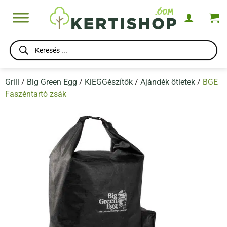
Skip
to
content
Products
search
Grill
/
Big Green Egg
/
KiEGGészítők
/
Ajándék ötletek
/
BGE
Faszéntartó zsák