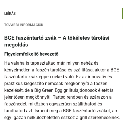
LEÍRÁS
TOVÁBBI INFORMÁCIÓK
BGE faszéntartó zsák – A tökéletes tárolási
megoldás
Figyelemfelkeltő bevezető
Ha valaha is tapasztaltad már, milyen nehéz és
kényelmetlen a faszén tárolása és szállítása, akkor a BGE
faszéntartó zsák éppen neked való. Ez az innovatív és
praktikus kiegészítő nemcsak megkönnyíti a faszén
kezelését, de a Big Green Egg grilltulajdonosok életét is
jelentősen megkönnyíti. Tartsd rendben és szárazon a
faszénedet, miközben egyszerűen szállíthatod és
tárolhatod azt. Ismerd meg a BGE faszéntartó zsákot, ami
egy igazán nélkülözhetetlen eszköz a grill szerelmeseinek.