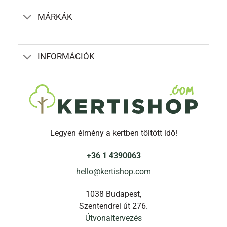
a
termékoldalon
MÁRKÁK
választhatók
ki
INFORMÁCIÓK
Legyen élmény a kertben töltött idő!
+36 1 4390063
hello@kertishop.com
1038 Budapest,
Szentendrei út 276.
Útvonaltervezés