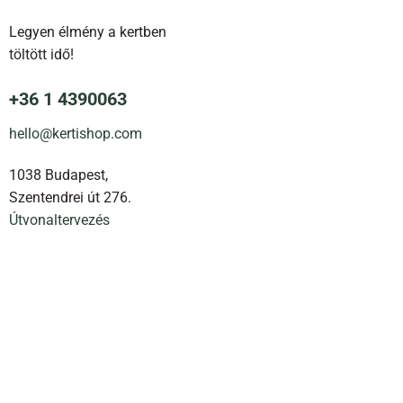
Legyen élmény a kertben
töltött idő!
+36 1 4390063
hello@kertishop.com
1038 Budapest,
Szentendrei út 276.
Útvonaltervezés