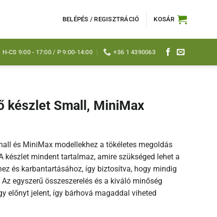
BELÉPÉS / REGISZTRÁCIÓ
KOSÁR
H-CS 9:00 - 17:00 / P 9:00-14:00
+36 1 4390063
 készlet Small, MiniMax
mall és MiniMax modellekhez a tökéletes megoldás
A készlet mindent tartalmaz, amire szükséged lehet a
ez és karbantartásához, így biztosítva, hogy mindig
. Az egyszerű összeszerelés és a kiváló minőség
gy előnyt jelent, így bárhová magaddal viheted