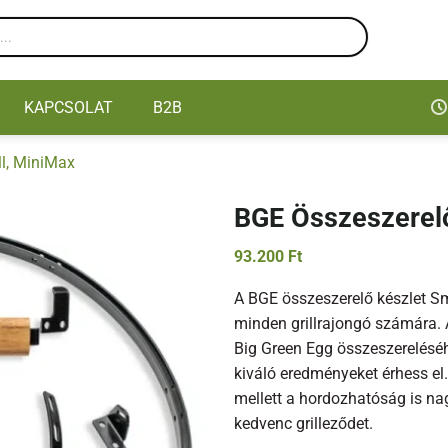
KAPCSOLAT
B2B
l, MiniMax
BGE Összeszerelő
93.200
Ft
A BGE összeszerelő készlet S
minden grillrajongó számára. 
Big Green Egg összeszereléséh
kiváló eredményeket érhess el
mellett a hordozhatóság is na
kedvenc grilleződet.