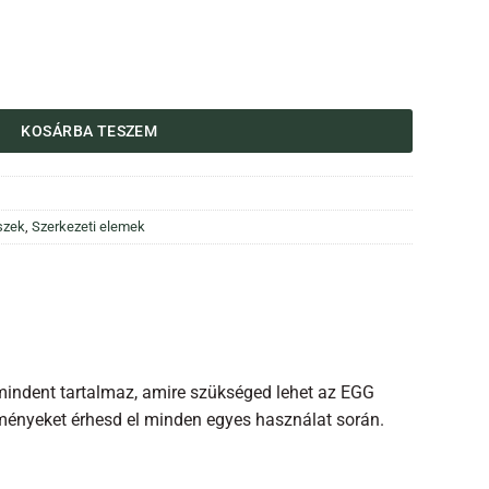
 MiniMax mennyiség
KOSÁRBA TESZEM
szek
,
Szerkezeti elemek
mindent tartalmaz, amire szükséged lehet az EGG
edményeket érhesd el minden egyes használat során.