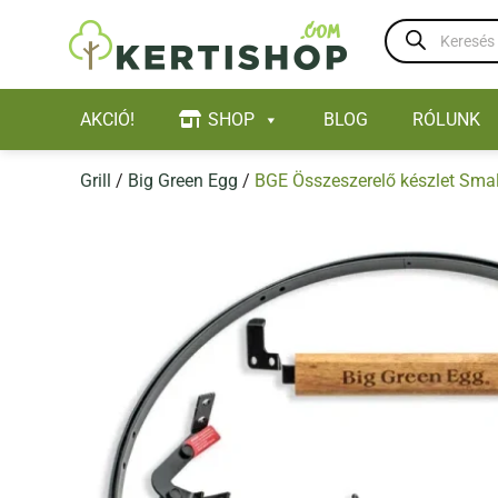
Skip
Products
to
search
content
AKCIÓ!
SHOP
BLOG
RÓLUNK
Grill
/
Big Green Egg
/
BGE Összeszerelő készlet Smal