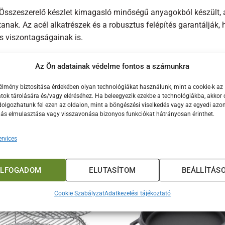
Összeszerelő készlet kimagasló minőségű anyagokból készült,
tanak. Az acél alkatrészek és a robusztus felépítés garantálják, 
ás viszontagságainak is.
ök
Az Ön adatainak védelme fontos a számunkra
Összeszerelő készlet számos előnyt kínál a felhasználók számá
élmény biztosítása érdekében olyan technológiákat használunk, mint a cookie-k az
tartás mellett a készlet tartóssága és prémium minősége is kie
ok tárolására és/vagy eléréséhez. Ha beleegyezik ezekbe a technológiákba, akkor 
olgozhatunk fel ezen az oldalon, mint a böngészési viselkedés vagy az egyedi azon
 biztosítják, hogy mindig tökéletes égést érhess el, így az étele
lás elmulasztása vagy visszavonása bizonyos funkciókat hátrányosan érinthet.
rvices
ELFOGADOM
ELUTASÍTOM
BEÁLLÍTÁS
Cookie Szabályzat
Adatkezelési tájékoztató