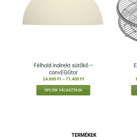
Félhold indirekt sütőkő –
E
convEGGtor
Ártartomány:
24.600
Ft
–
71.400
Ft
24.600 Ft
-
OPCIÓK VÁLASZTÁSA
71.400 Ft
Ennek
a
terméknek
több
variációja
van.
TERMÉKEK