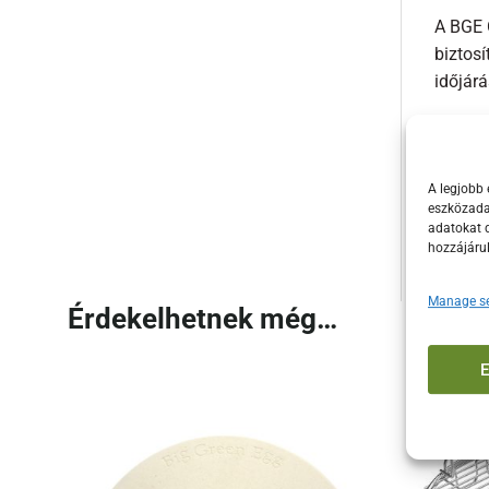
A BGE 
biztosí
időjár
Előny
A BGE 
A legjobb 
karban
eszközadat
adatokat d
gyújtók
hozzájáru
Manage se
Érdekelhetnek még…