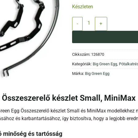
Készleten
BGE Összeszerelő készlet Small,
Cikkszám:
126870
Kategóriák:
Big Green Egg
,
Pótalkatré
Márka:
Big Green Egg
 Összeszerelő készlet Small, MiniMax
Green Egg Összeszerelő készlet Small és MiniMax modellekhez 
tásához és karbantartásához, így biztosítva, hogy a legjobb er
ó minőség és tartósság