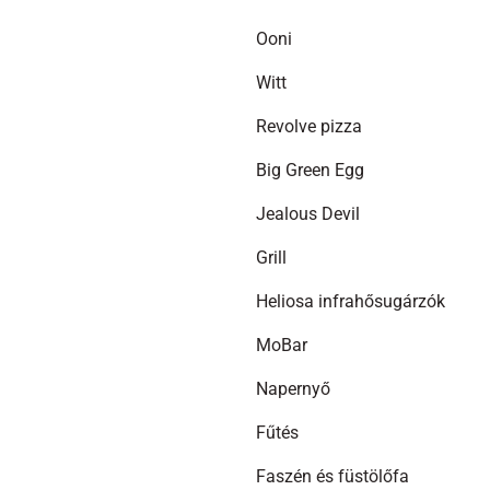
A
Ooni
változatok
a
Witt
termékoldalon
választhatók
Revolve pizza
ki
Big Green Egg
Jealous Devil
Grill
Heliosa infrahősugárzók
MoBar
Napernyő
Fűtés
Faszén és füstölőfa