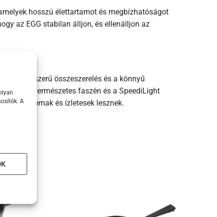
 amelyek hosszú élettartamot és megbízhatóságot
hogy az EGG stabilan álljon, és ellenálljon az
ra. Az egyszerű összeszerelés és a könnyű
melkedő. A természetes faszén és a SpeediLight
olyan
osítók. A
k mindig finomak és ízletesek lesznek.
OK