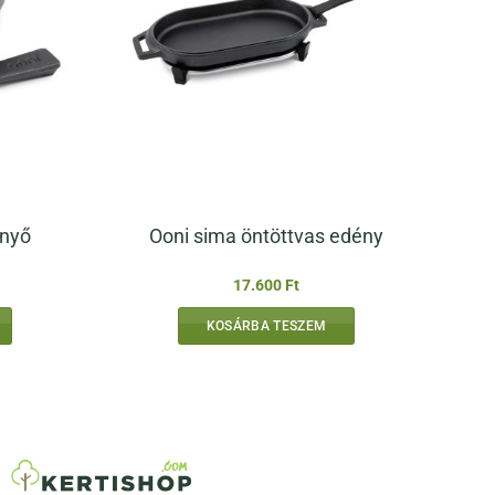
enyő
Ooni sima öntöttvas edény
17.600
Ft
KOSÁRBA TESZEM