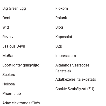
A
Big Green Egg
Fiókom
változatok
a
Ooni
Rólunk
termékoldalon
választhatók
Witt
Blog
ki
Revolve
Kapcsolat
Jealous Devil
B2B
MoBar
Impresszum
Looftlighter grillgyújtó
Általános Szerződési
Feltételek
Scolaro
Adatkezelési tájékoztató
Heliosa
Cookie Szabályzat (EU)
Phormalab
Adax elektromos fűtés