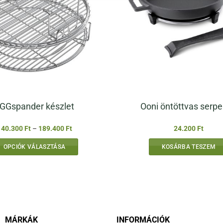
GGspander készlet
Ooni öntöttvas serp
Ártartomány:
140.300
Ft
–
189.400
Ft
24.200
Ft
140.300 Ft
-
OPCIÓK VÁLASZTÁSA
KOSÁRBA TESZEM
189.400 Ft
Ennek
a
terméknek
több
variációja
van.
MÁRKÁK
INFORMÁCIÓK