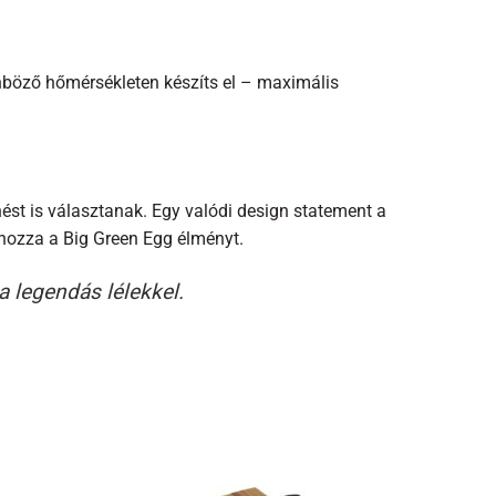
önböző hőmérsékleten készíts el – maximális
st is választanak. Egy valódi design statement a
hozza a Big Green Egg élményt.
 legendás lélekkel.