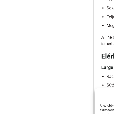
Soko
Telj
Meg
A The 
ismertt
Elé
Large 
Rác
Sütő
Töm
Mag
A legjobb 
eszközadat
Kapa