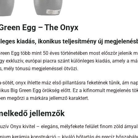
 Green Egg – The Onyx
leges kiadás, ikonikus teljesítmény új megjelenés
reen Egg több mint 50 éves történetében most először jelenik me
gy exkluzív, európai piacra szánt különleges kiadás, amely a 
s, mély tónusú megjelenéssel ötvözi.
a-sötét, onyx ihlette máz első pillantásra feketének tűnik, ám na
ikus Big Green Egg örökség előtt. Ez a kifinomult megjelenés tök
en megőrzi a márkára jellemző karaktert.
melkedő jellemzők
uzív Onyx kivitel – elegáns, mélyfekete felület finom zöld árnyal
mium kerámia konstrukció – kiváló hőtartás és precíz hőszabál