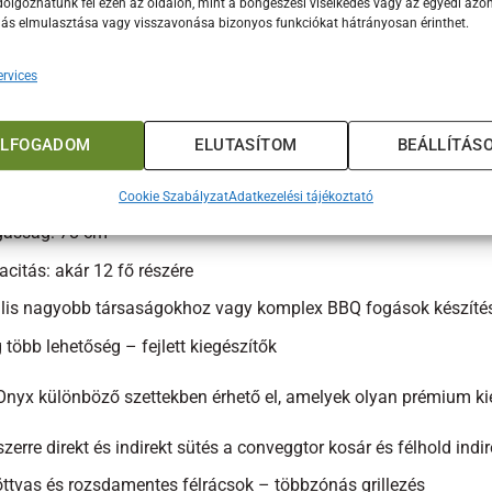
olgozhatunk fel ezen az oldalon, mint a böngészési viselkedés vagy az egyedi azon
lás elmulasztása vagy visszavonása bizonyos funkciókat hátrányosan érinthet.
letes választás mindennapi használatra és baráti összejövetel
e – maximális kapacitás és szabadság
rvices
s átmérő: 61 cm
ELFOGADOM
ELUTASÍTOM
BEÁLLÍTÁS
felület: 2 919 cm²
eg: 99 kg
Cookie Szabályzat
Adatkezelési tájékoztató
asság: 78 cm
citás: akár 12 fő részére
ális nagyobb társaságokhoz vagy komplex BBQ fogások készíté
több lehetőség – fejlett kiegészítők
Onyx különböző szettekben érhető el, amelyek olyan prémium kie
zerre direkt és indirekt sütés a conveggtor kosár és félhold indi
ttvas és rozsdamentes félrácsok – többzónás grillezés