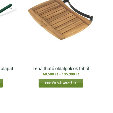
zalapát
Lehajtható oldalpolcok fából
Ártartomány:
60.500
Ft
–
135.300
Ft
60.500 Ft
-
OPCIÓK VÁLASZTÁSA
135.300 Ft
Ennek
a
terméknek
több