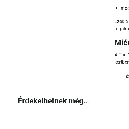
modu
Ezek a
rugalm
Miér
A The 
kertbe
E
Érdekelhetnek még…