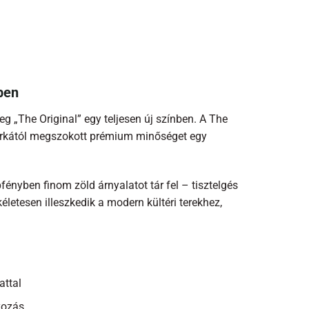
ben
g „The Original” egy teljesen új színben. A The
márkától megszokott prémium minőséget egy
pfényben finom zöld árnyalatot tár fel – tisztelgés
életesen illeszkedik a modern kültéri terekhez,
attal
yozás