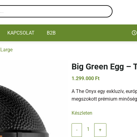
KAPCSOLAT
B2B
XLarge
Big Green Egg –
1.299.000
Ft
A The Onyx egy exkluzív, euró
megszokott prémium minőséget
Készleten
Big Green Egg - The ONYX - XLa