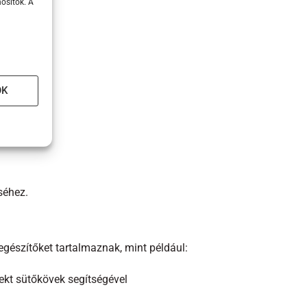
osítók. A
ekhez.
OK
séhez.
gészítőket tartalmaznak, mint például:
rekt sütőkövek segítségével