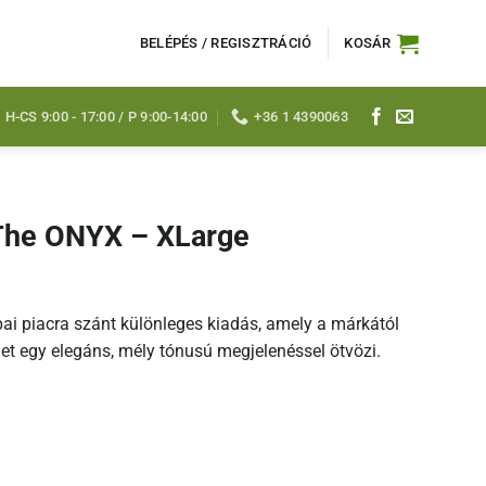
BELÉPÉS / REGISZTRÁCIÓ
KOSÁR
H-CS 9:00 - 17:00 / P 9:00-14:00
+36 1 4390063
 The ONYX – XLarge
pai piacra szánt különleges kiadás, amely a márkától
 egy elegáns, mély tónusú megjelenéssel ötvözi.
rge mennyiség