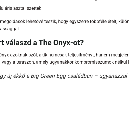
láris asztal szettek
 megoldások lehetővé teszik, hogy egyszerre többféle ételt, kül
assággal.
t válaszd a The Onyx-ot?
Onyx azoknak szól, akik nemcsak teljesítményt, hanem megjelené
n vagy a teraszon, amely ugyanakkor kompromisszumok nélkül 
gy új ékkő a Big Green Egg családban – ugyanazzal a