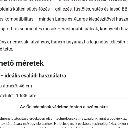
ldalú kültéri sütés-főzés – grillezés, füstölés, sütés és lassú 
es kompatibilitás – minden Large és XLarge kiegészítővel hasz
újított rozsdamentes rácsok – vastagabb pálcák, könnyebb tisz
Onyx nemcsak látványos, hanem ugyanazt a legendás teljesítmény
é tette.
rhető méretek
– ideális családi használatra
s átmérő: 46 cm
felület: 1 688 cm²
eg: 73 kg
Az Ön adatainak védelme fontos a számunkra
asság: 84 cm
élmény biztosítása érdekében olyan technológiákat használunk, mint a cookie-k az
ok tárolására és/vagy eléréséhez. Ha beleegyezik ezekbe a technológiákba, akkor 
citás: akár 8 fő részére