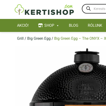
Skip
Products
to
search
content
AKCIÓ!
SHOP
BLOG
RÓLUNK
Grill
/
Big Green Egg
/
Big Green Egg – The ONYX – 