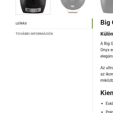
Big
LEÍRÁS
Külön
TOVÁBBI INFORMÁCIÓK
A Big G
Onyx e
elegán
Az ultr
az ikon
miközb
Kie
Exkl
Pré