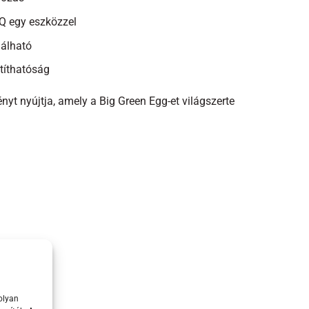
BBQ egy eszközzel
nálható
títhatóság
t nyújtja, amely a Big Green Egg-et világszerte
olyan