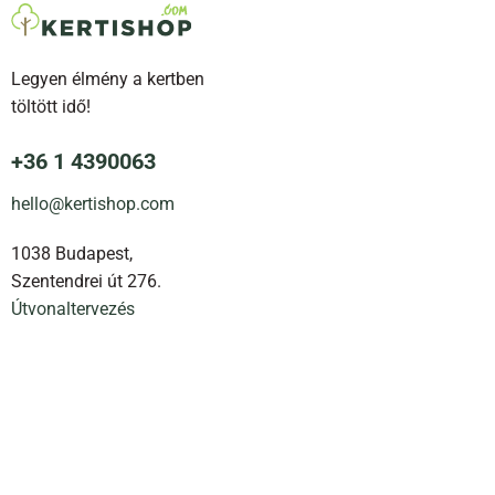
variációja
van.
A
Legyen élmény a kertben
változatok
a
töltött idő!
termékoldalon
választhatók
+36 1 4390063
ki
hello@kertishop.com
1038 Budapest,
Szentendrei út 276.
Útvonaltervezés