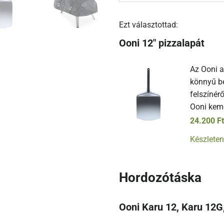
Ezt választottad:
Ooni 12" pizzalapát
Az Ooni a
könnyű be
felszínér
Ooni kem
24.200
Ft
Készleten
Hordozótáska
Ooni Karu 12, Karu 12G