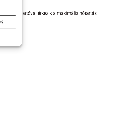
atott lángtartóval érkezik a maximális hőtartás
OK