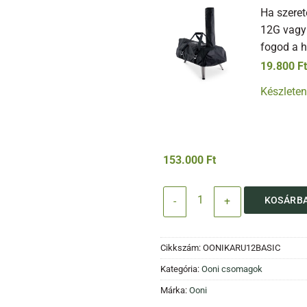
Ha szeret
12G vagy 
fogod a h
19.800
Ft
Készleten
153.000
Ft
Ooni Karu 12 alapcsomag menny
KOSÁRBA
Cikkszám:
OONIKARU12BASIC
Kategória:
Ooni csomagok
Márka:
Ooni