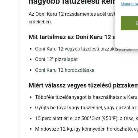
nagyobb fatüzelésű kemence te
Manage se
Az Ooni Karu 12 rozsdamentes acél teste kerámiasz
érdekében.
Mit tartalmaz az Ooni Karu 12 alapcso
Ooni Karu 12 vegyes-tüzelésű pizzakemence
Ooni 12″ pizzalapát
Ooni Karu 12 hordozótáska
Miért válassz vegyes tüzelésű pizzake
Többféle tüzelőanyagot is használhatsz a Karu
Gyújts be fával vagy faszénnel, vagy gázzal az
15 perc alatt éri el az 500°C-ot (950°F), a fris
Mindössze 12 kg, így könnyedén hordozható, eg