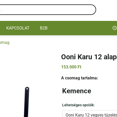
KAPCSOLAT
B2B
somag
Ooni Karu 12 al
153.000
Ft
A csomag tartalma:
Kemence
Lehetséges opciók: