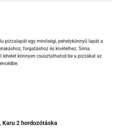
lu pizzalapát egy minőségi, pehelykönnyű lapát a
rakáshoz, forgatáshoz és kivételhez. Sima
ől lehelet könnyen csúsztathatod be a pizzákat az
encédbe.
, Karu 2 hordozótáska