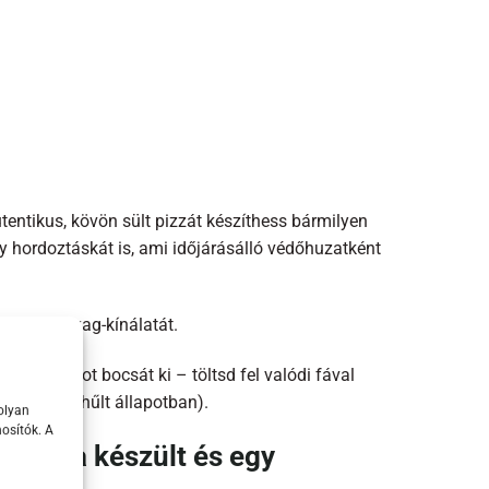
entikus, kövön sült pizzát készíthess bármilyen
y hordoztáskát is, ami időjárásálló védőhuzatként
az üzemanyag-kínálatát.
elő lángot bocsát ki – töltsd fel valódi fával
metesbe (kihűlt állapotban).
olyan
osítók. A
tartva készült és egy