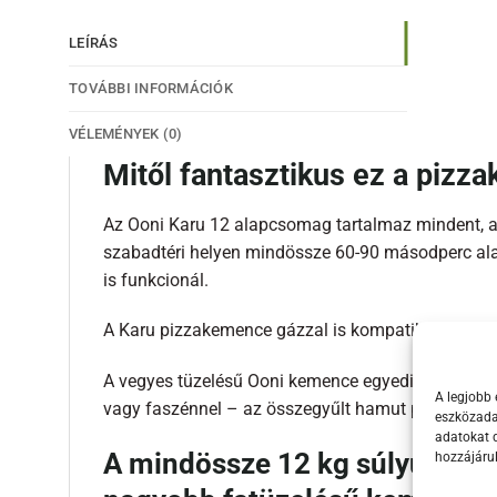
LEÍRÁS
TOVÁBBI INFORMÁCIÓK
VÉLEMÉNYEK (0)
Mitől fantasztikus ez a piz
Az Ooni Karu 12 alapcsomag tartalmaz mindent, am
szabadtéri helyen mindössze 60-90 másodperc alatt
is funkcionál.
A Karu pizzakemence gázzal is kompatibilis – egy
A vegyes tüzelésű Ooni kemence egyedi tervezésű üz
A legjobb 
vagy faszénnel – az összegyűlt hamut pedig nagyon 
eszközadat
adatokat d
A mindössze 12 kg súlyú Ooni 
hozzájáru