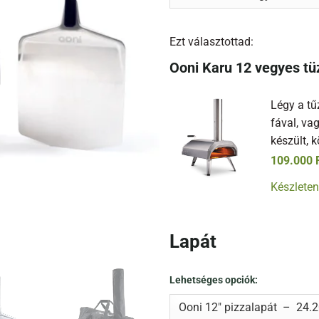
Ezt választottad:
Ooni Karu 12 vegyes t
Légy a tű
fával, va
készült, 
109.000
Készleten
Lapát
Lehetséges opciók: