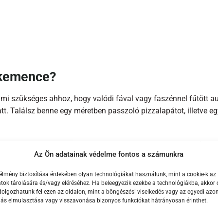
zakemence?
i szükséges ahhoz, hogy valódi fával vagy faszénnel fűtött aut
. Találsz benne egy méretben passzoló pizzalapátot, illetve eg
szerűen rendelj egy Karu 12 gázégő tartozékot, hogy kibővítse 
Az Ön adatainak védelme fontos a számunkra
emanyagtálcája maximalizálja a légáramlást, és erőteljes, perzs
élmény biztosítása érdekében olyan technológiákat használunk, mint a cookie-k az
egyszerű kitisztítani: csak vedd ki a tűzteret és borítsd a sze
ok tárolására és/vagy eléréséhez. Ha beleegyezik ezekbe a technológiákba, akkor 
olgozhatunk fel ezen az oldalon, mint a böngészési viselkedés vagy az egyedi azon
Karu 12 a hordozhatóságot szem előtt 
lás elmulasztása vagy visszavonása bizonyos funkciókat hátrányosan érinthet.