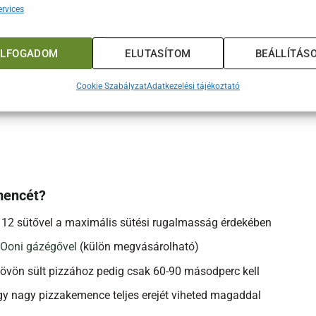
ljesítményét és hőjét kínálja.
rvices
álas szigetelésű, extra vastag Ooni sütőkővel és szabadalmazt
ELFOGADOM
ELUTASÍTOM
BEÁLLÍTÁS
mag?
Cookie Szabályzat
Adatkezelési tájékoztató
mencét?
 12 sütővel a maximális sütési rugalmasság érdekében
Ooni gázégővel
(külön megvásárolható)
s, kövön sült pizzához pedig csak 60-90 másodperc kell
y nagy pizzakemence teljes erejét viheted magaddal