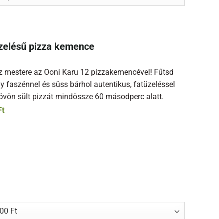
üzelésű pizza kemence
z mestere az Ooni Karu 12 pizzakemencével! Fűtsd
gy faszénnel és süss bárhol autentikus, fatüzeléssel
kövön sült pizzát mindössze 60 másodperc alatt.
Ft