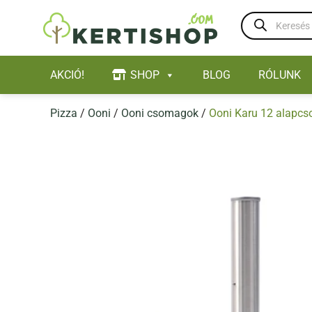
Skip
Products
to
search
content
AKCIÓ!
SHOP
BLOG
RÓLUNK
Pizza
/
Ooni
/
Ooni csomagok
/
Ooni Karu 12 alapc