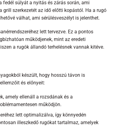
 fedél súlyát a nyitás és zárás során, ami
rill szerkezetét az idő előtti kopástól. Ha a rugó
etővé válhat, ami sérülésveszélyt is jelenthet.
sanérrendszeréhez lett tervezve. Ez a pontos
egbízhatóan működjenek, mint az eredeti
hiszen a rugók állandó terhelésnek vannak kitéve.
nyagokból készült, hogy hosszú távon is
lemzőit és előnyeit:
 amely ellenáll a rozsdának és a
 problémamentesen működjön.
eréhez lett optimalizálva, így könnyedén
ntosan illeszkedő rugókat tartalmaz, amelyek