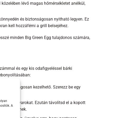
ill közelében lévő magas hőmérsékletet anélkül,
le könnyedén és biztonságosan nyitható legyen. Ez
n kell hozzáférni a grill belsejéhez.
trésszé minden Big Green Egg tulajdonos számára,
zámmal és egy kis odafigyeléssel bárki
lebonyolításában:
lt és biztonságosan kezelhető. Szerezz be egy
d magad.
olyan
rögzítőcsavarokat. Ezután távolítsd el a kopott
osítók. A
alatt lehetnek.