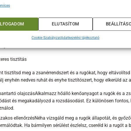
j rugók felszereléseHelyezd be az új rugókat a megfelelő helyre
rvices
szkedjenek. Rögzítsd a rugókat a csavarokkal, és győződj meg ar
nőrizd a működéstMiután az új rugók a helyükön vannak, teszteld
ELFOGADOM
ELUTASÍTOM
BEÁLLÍTÁS
bizonyosodj arról, hogy minden megfelelően működik és biztons
Cookie Szabályzat
Adatkezelési tájékoztató
 nemcsak a grill működését állítja vissza az eredeti állapotába,
ágát is.
res tisztítás
t tisztítsd meg a zsanérrendszert és a rugókat, hogy eltávolíts
j enyhén nedves ruhát és enyhe tisztítószert, hogy elkerüld az 
bantartó olajozásAlkalmazz hőálló kenőanyagot a rugók és a z
lódást és megakadályozd a rozsdásodást. Ez különösen fontos, h
ználod.
szakos ellenőrzésNéha vizsgáld meg a rugók állapotát, és győz
rmálódtak. Ha bármilyen sérülést észlelsz, cseréld ki a rugót a