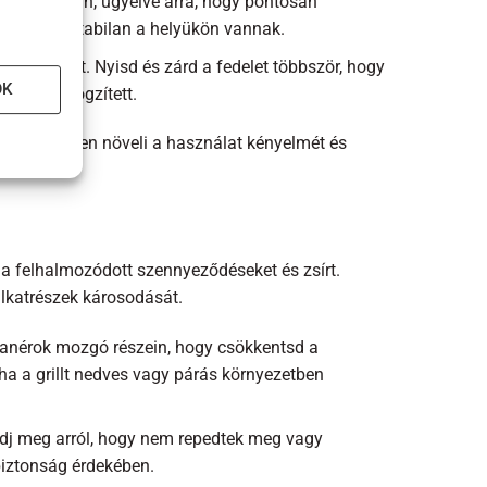
 a zsanérban, ügyelve arra, hogy pontosan
ról, hogy stabilan a helyükön vannak.
 a zsanért. Nyisd és zárd a fedelet többször, hogy
OK
ágosan rögzített.
 de jelentősen növeli a használat kényelmét és
d a felhalmozódott szennyeződéseket és zsírt.
alkatrészek károsodását.
sanérok mozgó részein, hogy csökkentsd a
a a grillt nedves vagy párás környezetben
ődj meg arról, hogy nem repedtek meg vagy
 biztonság érdekében.