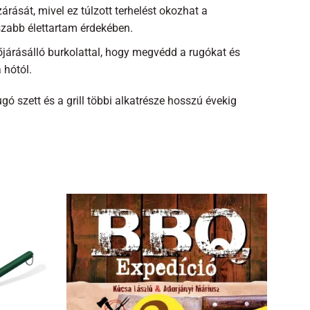
árását, mivel ez túlzott terhelést okozhat a
szabb élettartam érdekében.
őjárásálló burkolattal, hogy megvédd a rugókat és
 hótól.
ó szett és a grill többi alkatrésze hosszú évekig