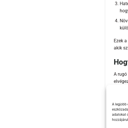
Haté
hog
Növe
külö
Ezek a
akik sz
Hogy
A rugó
elvége
Kész
meg
A legjobb 
eszközadat
A ré
adatokat d
vagy
hozzájáru