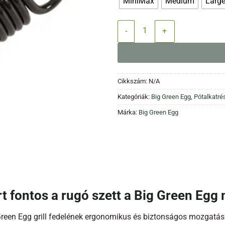
MiniMax
Medium
Larg
Rugó szett zsanérhoz (2 db-os) 
Cikkszám:
N/A
Kategóriák:
Big Green Egg
,
Pótalkatré
Márka:
Big Green Egg
t fontos a rugó szett a Big Green Eg
Green Egg grill fedelének ergonomikus és biztonságos mozgatásá