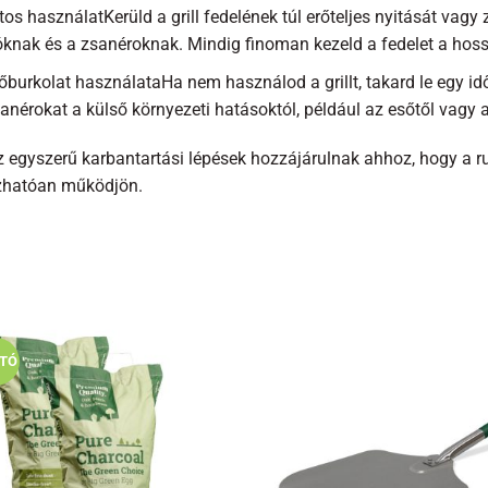
os használatKerüld a grill fedelének túl erőteljes nyitását vagy z
óknak és a zsanéroknak. Mindig finoman kezeld a fedelet a hos
burkolat használataHa nem használod a grillt, takard le egy id
anérokat a külső környezeti hatásoktól, például az esőtől vagy a
 egyszerű karbantartási lépések hozzájárulnak ahhoz, hogy a rug
hatóan működjön.
ATÓ