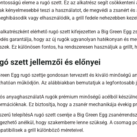
ntosságú eleme a rugó szett. Ez az alkatrész segít csökkenteni a
 kényelmesebbé teszi a használatot, de megvédi a zsanért és a g
eghibásodik vagy elhasználódik, a grill fedele nehezebben kezelh
alkatrészként elérhető rugó szett kifejezetten a Big Green Egg z
kedés garantálja, hogy az új rugók ugyanolyan hatékonyan és m
szek. Ez különösen fontos, ha rendszeresen használjuk a grillt, 
gó szett jellemzői és előnyei
Green Egg rugó szettje gondosan tervezett és kiváló minőségű a
hatóan működjön. Az alábbiakban bemutatjuk a legfontosabb jel
tós anyaghasználatA rugók prémium minőségű acélból készülnek,
ormációknak. Ez biztosítja, hogy a zsanér mechanikája évekig
zerű telepítésA rugó szett cseréje a Big Green Egg zsanérrendsz
égezhető anélkül, hogy szakemberre lenne szükség. A csomag po
atibilisek a grill különböző méreteivel.