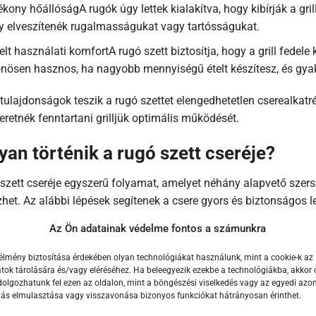
kony hőállóságA rugók úgy lettek kialakítva, hogy kibírják a gr
y elveszítenék rugalmasságukat vagy tartósságukat.
lt használati komfortA rugó szett biztosítja, hogy a grill fede
nösen hasznos, ha nagyobb mennyiségű ételt készítesz, és gyakra
 tulajdonságok teszik a rugó szettet elengedhetetlen cserealka
eretnék fenntartani grilljük optimális működését.
an történik a rugó szett cseréje?
 szett cseréje egyszerű folyamat, amelyet néhány alapvető szers
zhet. Az alábbi lépések segítenek a csere gyors és biztonságos 
Az Ön adatainak védelme fontos a számunkra
ülj fel a cseréreElőször is, győződj meg arról, hogy a grill lehű
felelő csavarhúzót és kesztyűt, hogy a munka közben megvéd
élmény biztosítása érdekében olyan technológiákat használunk, mint a cookie-k az
ok tárolására és/vagy eléréséhez. Ha beleegyezik ezekbe a technológiákba, akkor 
gi rugók eltávolításaA zsanérok szétszereléséhez lazítsd meg a 
olgozhatunk fel ezen az oldalon, mint a böngészési viselkedés vagy az egyedi azon
 meghibásodott rugókat. Légy óvatos, mivel a rugók feszültség 
lás elmulasztása vagy visszavonása bizonyos funkciókat hátrányosan érinthet.