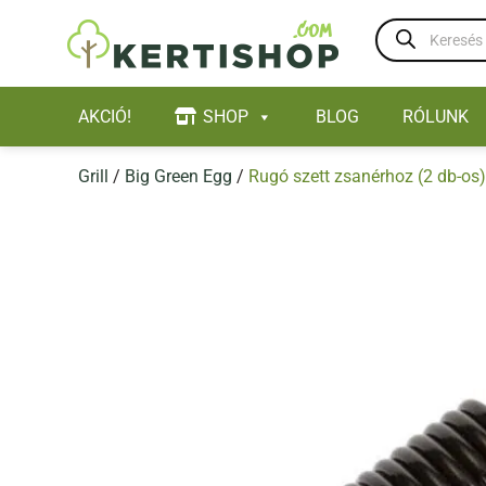
Skip
Products
to
search
content
AKCIÓ!
SHOP
BLOG
RÓLUNK
Grill
/
Big Green Egg
/
Rugó szett zsanérhoz (2 db-os)