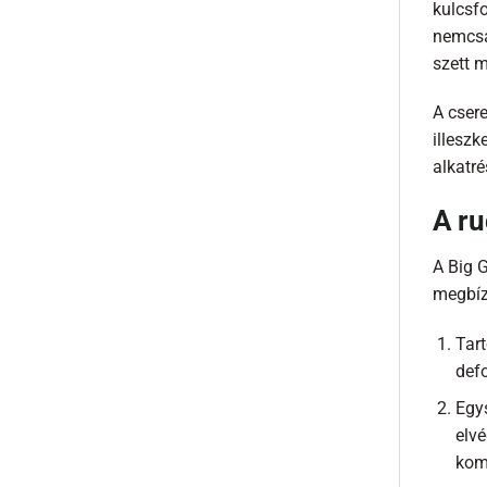
kulcsfo
nemcsak
szett m
A csere
illesz
alkatré
A ru
A Big 
megbíz
Tar
def
Egys
elv
komp