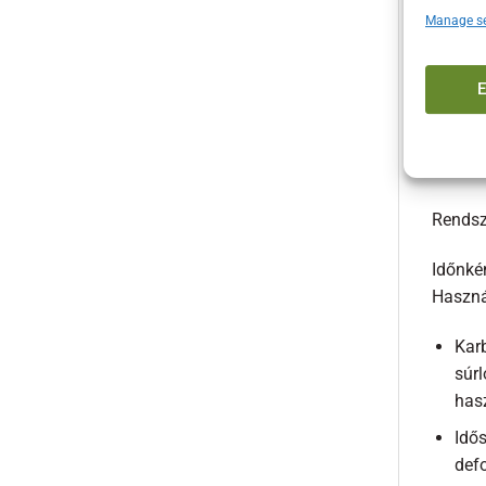
Az ú
Manage se
ille
Elle
meg
A csere
biztons
Rendsze
Időnkén
Használ
Kar
súr
has
Idő
defo