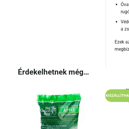
Óvat
rug
Védő
a zs
Ezek az
megbíz
Érdekelhetnek még…
KISZÁLLÍTH