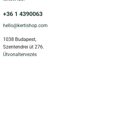
+36 1 4390063
hello@kertishop.com
1038 Budapest,
Szentendrei út 276.
Útvonaltervezés