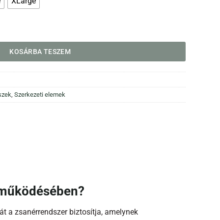
e
XLarge
mennyiség
KOSÁRBA TESZEM
szek
,
Szerkezeti elemek
g működésében?
t a zsanérrendszer biztosítja, amelynek