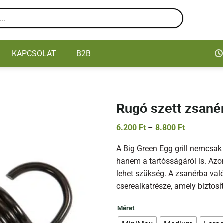
KAPCSOLAT
B2B
Rugó szett zsané
Ártartomán
6.200
Ft
–
8.800
Ft
6.200 Ft
-
A Big Green Egg grill nemcsak
8.800 Ft
hanem a tartósságáról is. Azon
lehet szükség. A zsanérba való
cserealkatrésze, amely biztosí
Méret