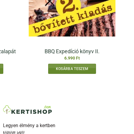
zalapát
BBQ Expedíció könyv II.
6.990
Ft
KOSÁRBA TESZEM
Legyen élmény a kertben
töltött idő!