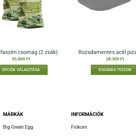
 faszén csomag (2 zsák)
Rozsdamentes acél piz
35.800
Ft
28.300
Ft
OPCIÓK VÁLASZTÁSA
KOSÁRBA TESZEM
MÁRKÁK
INFORMÁCIÓK
Big Green Egg
Fiókom