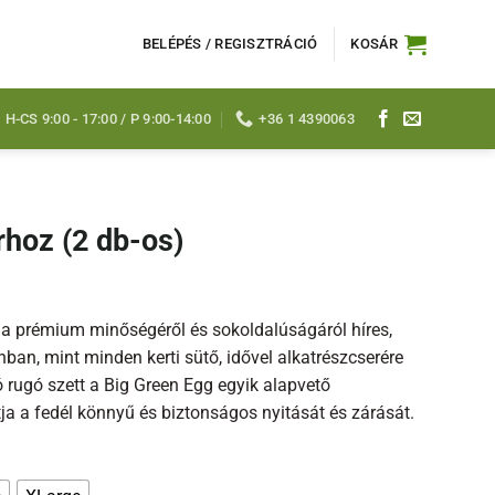
BELÉPÉS / REGISZTRÁCIÓ
KOSÁR
H-CS 9:00 - 17:00 / P 9:00-14:00
+36 1 4390063
rhoz (2 db-os)
y:
 a prémium minőségéről és sokoldalúságáról híres,
ban, mint minden kerti sütő, idővel alkatrészcserére
 rugó szett a Big Green Egg egyik alapvető
tja a fedél könnyű és biztonságos nyitását és zárását.