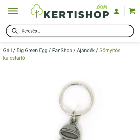
Skip
to
content
Products
search
Grill
/
Big Green Egg
/
FanShop
/
Ajándék
/
Sörnyitós
kulcstartó