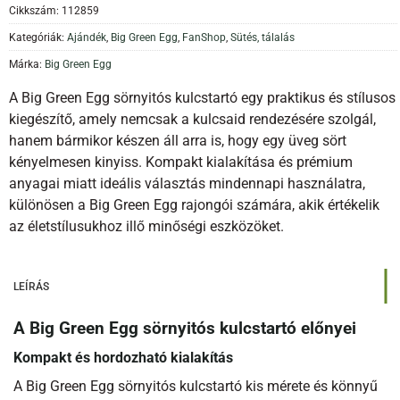
Cikkszám:
112859
Kategóriák:
Ajándék
,
Big Green Egg
,
FanShop
,
Sütés, tálalás
Márka:
Big Green Egg
A Big Green Egg sörnyitós kulcstartó egy praktikus és stílusos
kiegészítő, amely nemcsak a kulcsaid rendezésére szolgál,
hanem bármikor készen áll arra is, hogy egy üveg sört
kényelmesen kinyiss. Kompakt kialakítása és prémium
anyagai miatt ideális választás mindennapi használatra,
különösen a Big Green Egg rajongói számára, akik értékelik
az életstílusukhoz illő minőségi eszközöket.
LEÍRÁS
A Big Green Egg sörnyitós kulcstartó előnyei
Kompakt és hordozható kialakítás
A Big Green Egg sörnyitós kulcstartó kis mérete és könnyű