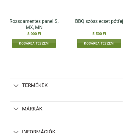
ki
Rozsdamentes panel S,
BBQ szósz ecset pótfej
MX, MN
8.000
Ft
5.500
Ft
KOSÁRBA TESZEM
KOSÁRBA TESZEM
TERMÉKEK
MÁRKÁK
INFORMÁCIÓK