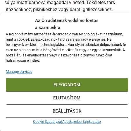
súlya miatt bárhová magaddal viheted. Tökéletes társ
utazásokhoz, piknikekhez vagy baráti grillezésekhez,
hiszen mindig kéznél van, amikor szükség van rá.
Az Ön adatainak védelme fontos
a számunkra
Prémium anyaghasználat és időtállóság
A legjobb élmény biztosítása érdekében olyan technológiákat használunk,
Ez a kulcstartó nemcsak stílusos, hanem rendkívül tartós
mint a cookie-k az eszközadatok tárolására és/vagy eléréséhez. Ha
beleegyezik ezekbe a technológiákba, akkor olyan adatokat dolgozhatunk fel
is. A kiváló minőségű anyagok biztosítják, hogy hosszú
ezen az oldalon, mint a böngészési viselkedés vagy az egyedi azonosítók. A
éveken át megőrizze funkcionalitását és megjelenését.
hozzájárulás elmulasztása vagy visszavonása bizonyos funkciókat
Ellenáll a mindennapi használat során fellépő kopásnak,
hátrányosan érinthet.
így egy életre szóló eszköz lehet.
Manage services
ELFOGADOM
Érdekelhetnek még…
ELUTASÍTOM
BEÁLLÍTÁSOK
Cookie Szabályzat
Adatkezelési tájékoztató