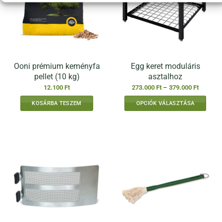
Ooni prémium keményfa
Egg keret moduláris
pellet (10 kg)
asztalhoz
Ártartom
12.100
Ft
273.000
Ft
–
379.000
Ft
273.000 
-
KOSÁRBA TESZEM
OPCIÓK VÁLASZTÁSA
379.000 
Ennek
a
terméknek
több
variációja
van.
A
változatok
a
termékoldalon
választhatók