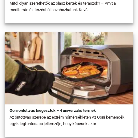
Mitől olyan szerethetők az olasz kertek és teraszok? – Amit a
mediterrán életérzésből hazahozhatunk Kevés
Ooni öntöttvas kiegésztők – 4 univerzális termék
Az öntöttvas szerepe az extrém hőmérsékleten Az Ooni kemencék
egyik legfontosabb jellemzője, hogy képesek akár