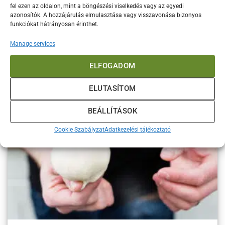
fel ezen az oldalon, mint a böngészési viselkedés vagy az egyedi
azonosítók. A hozzájárulás elmulasztása vagy visszavonása bizonyos
funkciókat hátrányosan érinthet.
Klasszikus pizzaszósz recept
Manage services
A legkiválóbb pizzaszósz Adag: 8 db pizzához Előkészítési idő: 1-2
perc Főzési idő: 20 perc
ELFOGADOM
ELUTASÍTOM
BEÁLLÍTÁSOK
Cookie Szabályzat
Adatkezelési tájékoztató