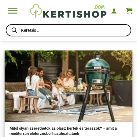
Skip
to
content
Products
search
Mitől olyan szerethetők az olasz kertek és teraszok? – amit a
mediterrán életérzésből hazahozhatunk