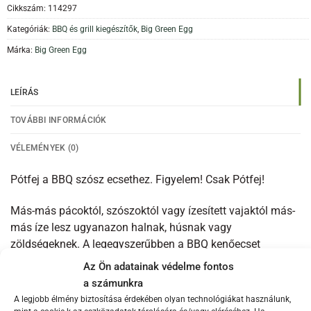
Cikkszám:
114297
Kategóriák:
BBQ és grill kiegészítők
,
Big Green Egg
Márka:
Big Green Egg
LEÍRÁS
TOVÁBBI INFORMÁCIÓK
VÉLEMÉNYEK (0)
Pótfej a BBQ szósz ecsethez. Figyelem! Csak Pótfej!
Más-más pácoktól, szószoktól vagy ízesített vajaktól más-
más íze lesz ugyanazon halnak, húsnak vagy
zöldségeknek. A legegyszerűbben a BBQ kenőecset
segítségével ízesítheti ételeit akár sütés közben is. A
Az Ön adatainak védelme fontos
mutatós fanyélről eltávolítható a pamutecset, így ez
a számunkra
könnyedén megtisztítható.
A legjobb élmény biztosítása érdekében olyan technológiákat használunk,