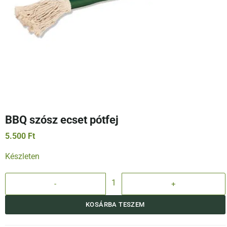
BBQ szósz ecset pótfej
5.500
Ft
Készleten
BBQ szósz ecset pótfej mennyiség
KOSÁRBA TESZEM