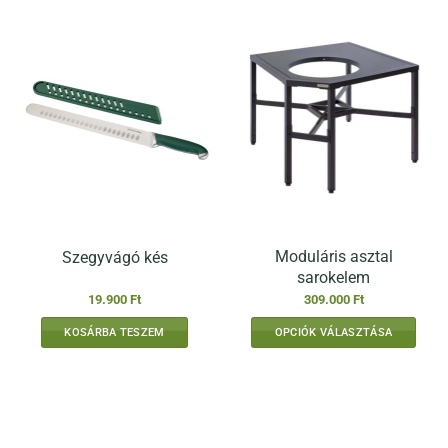
Moduláris asztal
Szegyvágó kés
sarokelem
19.900
Ft
309.000
Ft
KOSÁRBA TESZEM
OPCIÓK VÁLASZTÁSA
Ennek
a
terméknek
több
variációja