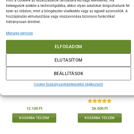
mint a cookie-k az eszközadatok tárolására és/vagy eléréséhez. Ha
Érdekelhetnek még…
beleegyezik ezekbe a technológiákba, akkor olyan adatokat dolgozhatunk fel
ezen az oldalon, mint a böngészési viselkedés vagy az egyedi azonosítók. A
hozzájárulás elmulasztása vagy visszavonása bizonyos funkciókat
hátrányosan érinthet.
Manage services
ELFOGADOM
ELUTASÍTOM
BEÁLLÍTÁSOK
Ooni prémium keményfa
Looftlighter grillgyújtó és
Cookie Szabályzat
Adatkezelési tájékoztató
pellet (10 kg)
kandallógyújtó
Értékelés:
5
12.100
Ft
26.500
Ft
/ 5
KOSÁRBA TESZEM
KOSÁRBA TESZEM