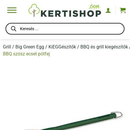
Skip
to
content
Products
search
Grill
/
Big Green Egg
/
KiEGGészítők
/
BBQ és grill kiegészítők
BBQ szósz ecset pótfej