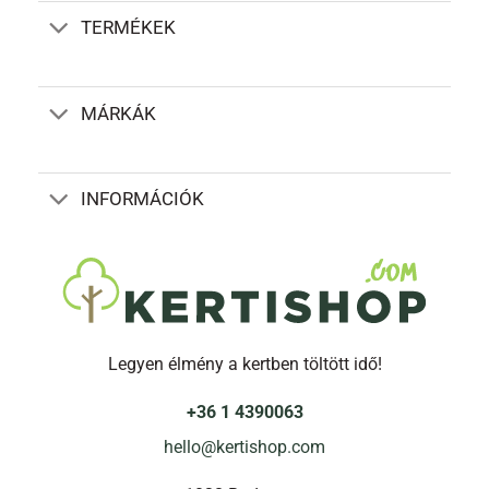
van.
TERMÉKEK
A
változatok
a
termékoldalon
MÁRKÁK
választhatók
ki
INFORMÁCIÓK
Legyen élmény a kertben töltött idő!
+36 1 4390063
hello@kertishop.com